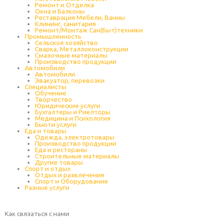
Ремонт и Отделка
Окна и Балконы
Реставрация Мебели, Ванны
Клининг, санитария
Ремонт/Монтаж Сан(Быт)техники
Промышленность
Cельское хозяйство
Сварка, Металлоконструкции
Cмазочные материалы
Производство продукции
Автомобили
Автомобили
Эвакуатор, перевозки
Специалисты
Обучение
Творчество
Юридические услуги
Бухгалтеры и Риелторы
Медицина и Психология
Бьюти услуги
Еда и товары
Одежда, электротовары
Производство продукции
Еда и рестораны
Строительные материалы
Другие товары
Спорт и отдых
Отдых и развлечения
Спорт и Оборудование
Разные услуги
Как связаться с нами