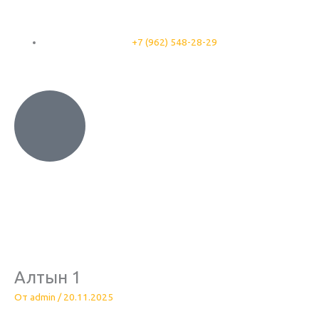
Перейти
к
содержимому
+7 (962) 548-28-29
Алтын 1
От
admin
/
20.11.2025