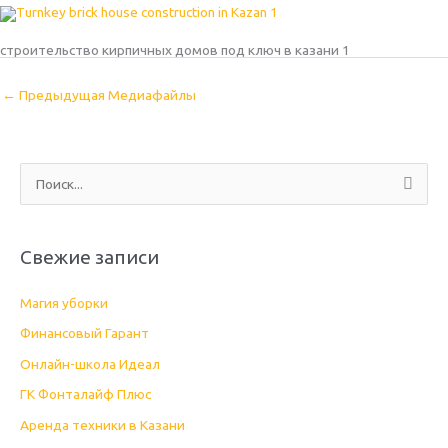
строительство кирпичных домов под ключ в казани 1
←
Предыдущая Медиафайлы
П
о
и
Свежие записи
с
к
Магия уборки
:
Финансовый Гарант
Онлайн-школа Идеал
ГК Фонталайф Плюс
Аренда техники в Казани