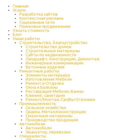
Перейти
к
Главная
содержимому
Услуги
Разработка сайтов
Контекстная реклама
Социальные сети
Поисковое продвижение
Узнать стоимость
Блог
Наши работы
Строительство, благоустройство
Строительство домов
Строительные материалы
Сайты по недвижимости
Ландшафт, Конструкции, Демонтаж
Инженерные коммуникации
Бетонные изделия
Ремонтные работы
Элементы интерьера
Изготовление Мебели
Ремонт и Отделка
Окна и Балконы
Реставрация Мебели, Ванны
Клининг, санитария
Ремонт/Монтаж Сан(Быт)техники
Промышленность
Cельское хозяйство
Сварка, Металлоконструкции
Cмазочные материалы
Производство продукции
Автомобили
Автомобили
Эвакуатор, перевозки
Специалисты