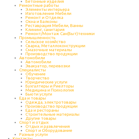
Бетонные изделия
Ремонтные работы
Элементы интерьера
Изготовление Мебели
Ремонт и Отделка
Окна и Балконы
Реставрация Мебели, Ванны
Клининг, санитария
Ремонт/Монтаж Сан(Быт)техники
Промышленность
Cельское хозяйство
Сварка, Металлоконструкции
Cмазочные материалы
Производство продукции
Автомобили
Автомобили
Эвакуатор, перевозки
Специалисты
Обучение
Творчество
Юридические услуги
Бухгалтеры и Риелторы
Медицина и Психология
Бьюти услуги
Еда и товары
Одежда, электротовары
Производство продукции
Еда и рестораны
Строительные материалы
Другие товары
Спорт и отдых
Отдых и развлечения
Спорт и Оборудование
Разные услуги
Контакты