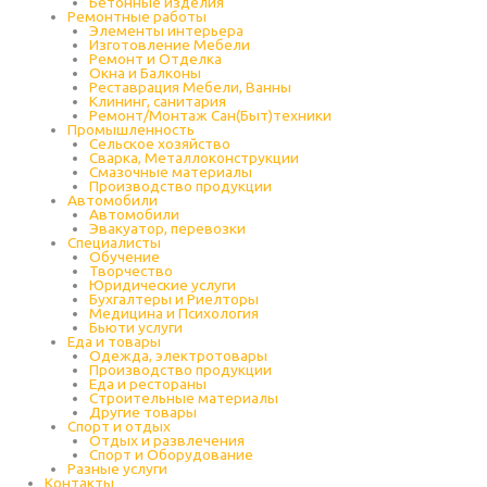
Бетонные изделия
Ремонтные работы
Элементы интерьера
Изготовление Мебели
Ремонт и Отделка
Окна и Балконы
Реставрация Мебели, Ванны
Клининг, санитария
Ремонт/Монтаж Сан(Быт)техники
Промышленность
Cельское хозяйство
Сварка, Металлоконструкции
Cмазочные материалы
Производство продукции
Автомобили
Автомобили
Эвакуатор, перевозки
Специалисты
Обучение
Творчество
Юридические услуги
Бухгалтеры и Риелторы
Медицина и Психология
Бьюти услуги
Еда и товары
Одежда, электротовары
Производство продукции
Еда и рестораны
Строительные материалы
Другие товары
Спорт и отдых
Отдых и развлечения
Спорт и Оборудование
Разные услуги
Контакты