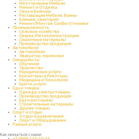
Изготовление Мебели
Ремонт и Отделка
Окна и Балконы
Реставрация Мебели, Ванны
Клининг, санитария
Ремонт/Монтаж Сан(Быт)техники
Промышленность
Cельское хозяйство
Сварка, Металлоконструкции
Cмазочные материалы
Производство продукции
Автомобили
Автомобили
Эвакуатор, перевозки
Специалисты
Обучение
Творчество
Юридические услуги
Бухгалтеры и Риелторы
Медицина и Психология
Бьюти услуги
Еда и товары
Одежда, электротовары
Производство продукции
Еда и рестораны
Строительные материалы
Другие товары
Спорт и отдых
Отдых и развлечения
Спорт и Оборудование
Разные услуги
Как связаться с нами
+7 (999) 155-10-43