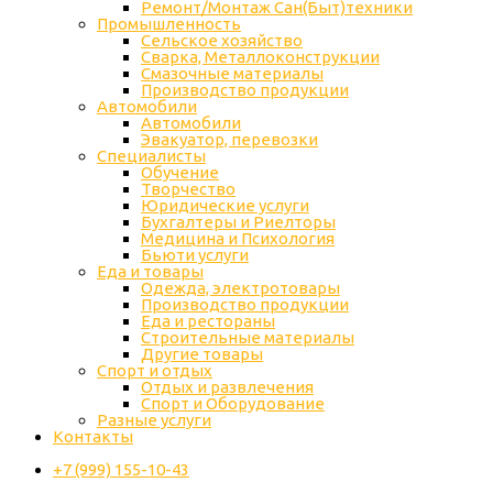
Ремонт/Монтаж Сан(Быт)техники
Промышленность
Cельское хозяйство
Сварка, Металлоконструкции
Cмазочные материалы
Производство продукции
Автомобили
Автомобили
Эвакуатор, перевозки
Специалисты
Обучение
Творчество
Юридические услуги
Бухгалтеры и Риелторы
Медицина и Психология
Бьюти услуги
Еда и товары
Одежда, электротовары
Производство продукции
Еда и рестораны
Строительные материалы
Другие товары
Спорт и отдых
Отдых и развлечения
Спорт и Оборудование
Разные услуги
Контакты
+7 (999) 155-10-43