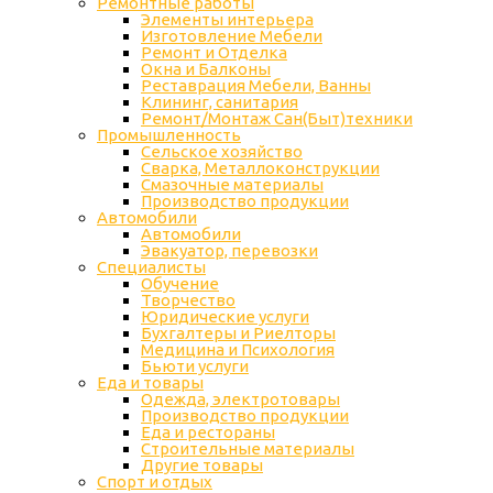
Ремонтные работы
Элементы интерьера
Изготовление Мебели
Ремонт и Отделка
Окна и Балконы
Реставрация Мебели, Ванны
Клининг, санитария
Ремонт/Монтаж Сан(Быт)техники
Промышленность
Cельское хозяйство
Сварка, Металлоконструкции
Cмазочные материалы
Производство продукции
Автомобили
Автомобили
Эвакуатор, перевозки
Специалисты
Обучение
Творчество
Юридические услуги
Бухгалтеры и Риелторы
Медицина и Психология
Бьюти услуги
Еда и товары
Одежда, электротовары
Производство продукции
Еда и рестораны
Строительные материалы
Другие товары
Спорт и отдых