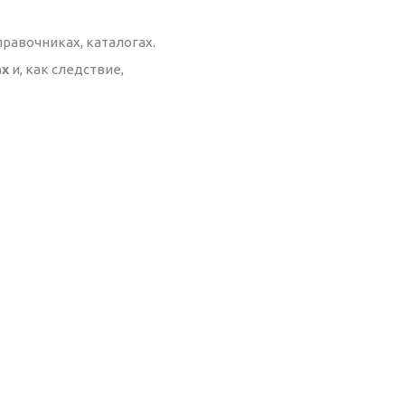
правочниках, каталогах.
ах
и, как следствие,