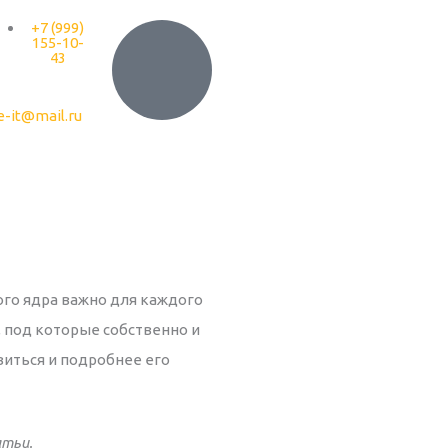
+7 (999)
155-10-
43
e-it@mail.ru
го ядра важно для каждого
, под которые собственно и
виться и подробнее его
атьи.