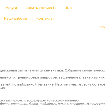
Услуги
Узнать стоимость
Блог
Наши работы
Контакты
sit
движения сайта является
семантика.
Собрание семантическо
ия – это:
группировка запросов
, выделение главных из них
статей) по выбранной тематике. На этом пункте стоит остано
имо:
нужный текст по вашему техническому заданию.
обрать картинки, фото, таблицы и иные материалы в тему ст