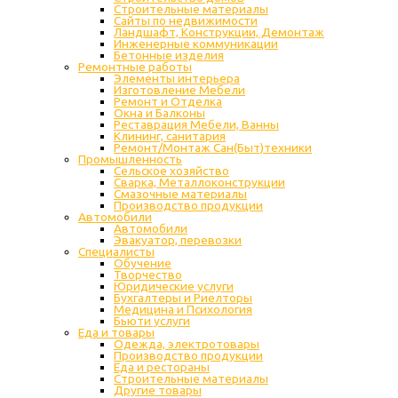
Строительные материалы
Сайты по недвижимости
Ландшафт, Конструкции, Демонтаж
Инженерные коммуникации
Бетонные изделия
Ремонтные работы
Элементы интерьера
Изготовление Мебели
Ремонт и Отделка
Окна и Балконы
Реставрация Мебели, Ванны
Клининг, санитария
Ремонт/Монтаж Сан(Быт)техники
Промышленность
Cельское хозяйство
Сварка, Металлоконструкции
Cмазочные материалы
Производство продукции
Автомобили
Автомобили
Эвакуатор, перевозки
Специалисты
Обучение
Творчество
Юридические услуги
Бухгалтеры и Риелторы
Медицина и Психология
Бьюти услуги
Еда и товары
Одежда, электротовары
Производство продукции
Еда и рестораны
Строительные материалы
Другие товары