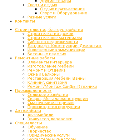
Другие товары
Спорт и отдых
Отдых и развлечения
Спорт и Оборудование
Разные услуги
Контакты
Строительство, благоустройство
Строительство домов
Строительные материалы
Сайты по недвижимости
Ландшафт, Конструкции, Демонтаж
Инженерные коммуникации
Бетонные изделия
Ремонтные работы
Элементы интерьера
Изготовление Мебели
Ремонт и Отделка
Окна и Балконы
Реставрация Мебели, Ванны
Клининг, санитария
Ремонт/Монтаж Сан(Быт)техники
Промышленность
Cельское хозяйство
Сварка, Металлоконструкции
Cмазочные материалы
Производство продукции
Автомобили
Автомобили
Эвакуатор, перевозки
Специалисты
Обучение
Творчество
Юридические услуги
Бухгалтеры и Риелторы