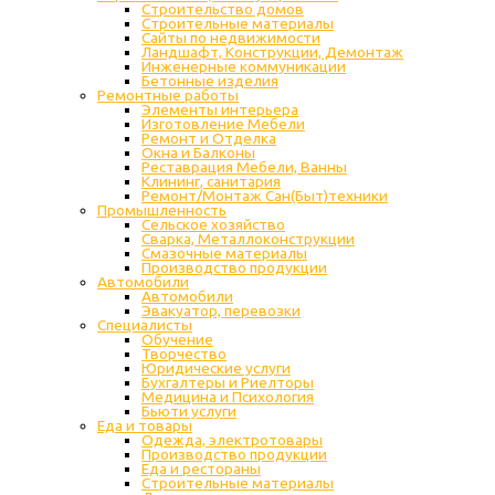
Строительство домов
Строительные материалы
Сайты по недвижимости
Ландшафт, Конструкции, Демонтаж
Инженерные коммуникации
Бетонные изделия
Ремонтные работы
Элементы интерьера
Изготовление Мебели
Ремонт и Отделка
Окна и Балконы
Реставрация Мебели, Ванны
Клининг, санитария
Ремонт/Монтаж Сан(Быт)техники
Промышленность
Cельское хозяйство
Сварка, Металлоконструкции
Cмазочные материалы
Производство продукции
Автомобили
Автомобили
Эвакуатор, перевозки
Специалисты
Обучение
Творчество
Юридические услуги
Бухгалтеры и Риелторы
Медицина и Психология
Бьюти услуги
Еда и товары
Одежда, электротовары
Производство продукции
Еда и рестораны
Строительные материалы