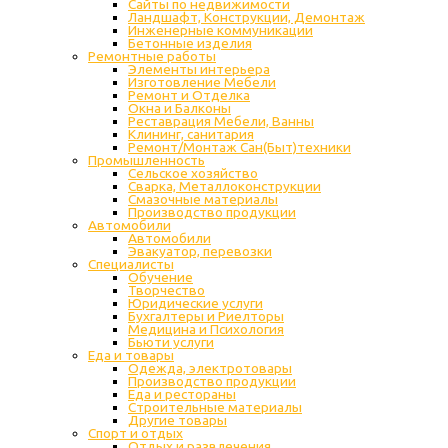
Сайты по недвижимости
Ландшафт, Конструкции, Демонтаж
Инженерные коммуникации
Бетонные изделия
Ремонтные работы
Элементы интерьера
Изготовление Мебели
Ремонт и Отделка
Окна и Балконы
Реставрация Мебели, Ванны
Клининг, санитария
Ремонт/Монтаж Сан(Быт)техники
Промышленность
Cельское хозяйство
Сварка, Металлоконструкции
Cмазочные материалы
Производство продукции
Автомобили
Автомобили
Эвакуатор, перевозки
Специалисты
Обучение
Творчество
Юридические услуги
Бухгалтеры и Риелторы
Медицина и Психология
Бьюти услуги
Еда и товары
Одежда, электротовары
Производство продукции
Еда и рестораны
Строительные материалы
Другие товары
Спорт и отдых
Отдых и развлечения