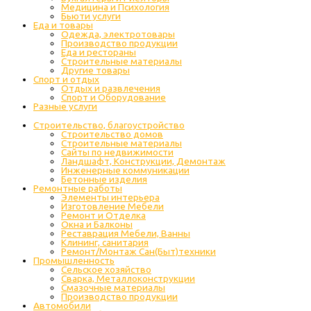
Медицина и Психология
Бьюти услуги
Еда и товары
Одежда, электротовары
Производство продукции
Еда и рестораны
Строительные материалы
Другие товары
Спорт и отдых
Отдых и развлечения
Спорт и Оборудование
Разные услуги
Строительство, благоустройство
Строительство домов
Строительные материалы
Сайты по недвижимости
Ландшафт, Конструкции, Демонтаж
Инженерные коммуникации
Бетонные изделия
Ремонтные работы
Элементы интерьера
Изготовление Мебели
Ремонт и Отделка
Окна и Балконы
Реставрация Мебели, Ванны
Клининг, санитария
Ремонт/Монтаж Сан(Быт)техники
Промышленность
Cельское хозяйство
Сварка, Металлоконструкции
Cмазочные материалы
Производство продукции
Автомобили