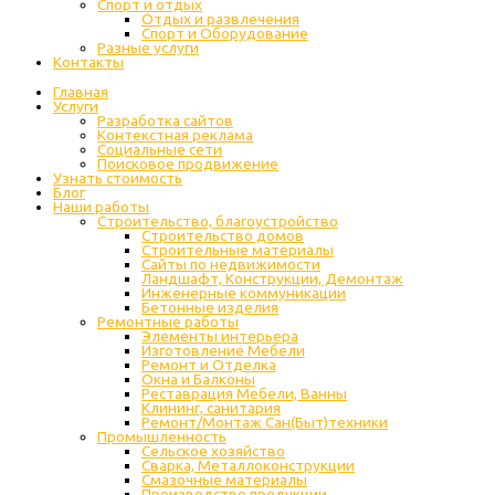
Спорт и отдых
Отдых и развлечения
Спорт и Оборудование
Разные услуги
Контакты
Главная
Услуги
Разработка сайтов
Контекстная реклама
Социальные сети
Поисковое продвижение
Узнать стоимость
Блог
Наши работы
Строительство, благоустройство
Строительство домов
Строительные материалы
Сайты по недвижимости
Ландшафт, Конструкции, Демонтаж
Инженерные коммуникации
Бетонные изделия
Ремонтные работы
Элементы интерьера
Изготовление Мебели
Ремонт и Отделка
Окна и Балконы
Реставрация Мебели, Ванны
Клининг, санитария
Ремонт/Монтаж Сан(Быт)техники
Промышленность
Cельское хозяйство
Сварка, Металлоконструкции
Cмазочные материалы
Производство продукции