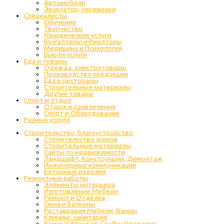
Автомобили
Эвакуатор, перевозки
Специалисты
Обучение
Творчество
Юридические услуги
Бухгалтеры и Риелторы
Медицина и Психология
Бьюти услуги
Еда и товары
Одежда, электротовары
Производство продукции
Еда и рестораны
Строительные материалы
Другие товары
Спорт и отдых
Отдых и развлечения
Спорт и Оборудование
Разные услуги
Строительство, благоустройство
Строительство домов
Строительные материалы
Сайты по недвижимости
Ландшафт, Конструкции, Демонтаж
Инженерные коммуникации
Бетонные изделия
Ремонтные работы
Элементы интерьера
Изготовление Мебели
Ремонт и Отделка
Окна и Балконы
Реставрация Мебели, Ванны
Клининг, санитария
Ремонт/Монтаж Сан(Быт)техники