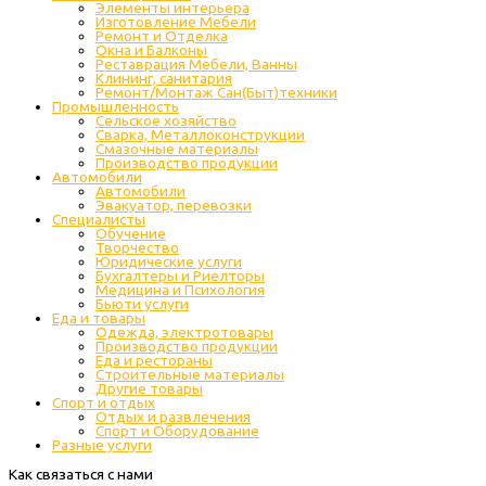
Элементы интерьера
Изготовление Мебели
Ремонт и Отделка
Окна и Балконы
Реставрация Мебели, Ванны
Клининг, санитария
Ремонт/Монтаж Сан(Быт)техники
Промышленность
Cельское хозяйство
Сварка, Металлоконструкции
Cмазочные материалы
Производство продукции
Автомобили
Автомобили
Эвакуатор, перевозки
Специалисты
Обучение
Творчество
Юридические услуги
Бухгалтеры и Риелторы
Медицина и Психология
Бьюти услуги
Еда и товары
Одежда, электротовары
Производство продукции
Еда и рестораны
Строительные материалы
Другие товары
Спорт и отдых
Отдых и развлечения
Спорт и Оборудование
Разные услуги
Как связаться с нами