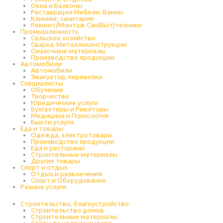
Окна и Балконы
Реставрация Мебели, Ванны
Клининг, санитария
Ремонт/Монтаж Сан(Быт)техники
Промышленность
Cельское хозяйство
Сварка, Металлоконструкции
Cмазочные материалы
Производство продукции
Автомобили
Автомобили
Эвакуатор, перевозки
Специалисты
Обучение
Творчество
Юридические услуги
Бухгалтеры и Риелторы
Медицина и Психология
Бьюти услуги
Еда и товары
Одежда, электротовары
Производство продукции
Еда и рестораны
Строительные материалы
Другие товары
Спорт и отдых
Отдых и развлечения
Спорт и Оборудование
Разные услуги
Строительство, благоустройство
Строительство домов
Строительные материалы
Сайты по недвижимости