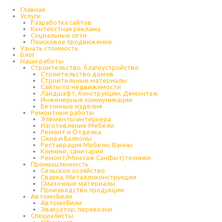
Перейти
к
Главная
содержимому
Услуги
Разработка сайтов
Контекстная реклама
Социальные сети
Поисковое продвижение
Узнать стоимость
Блог
Наши работы
Строительство, благоустройство
Строительство домов
Строительные материалы
Сайты по недвижимости
Ландшафт, Конструкции, Демонтаж
Инженерные коммуникации
Бетонные изделия
Ремонтные работы
Элементы интерьера
Изготовление Мебели
Ремонт и Отделка
Окна и Балконы
Реставрация Мебели, Ванны
Клининг, санитария
Ремонт/Монтаж Сан(Быт)техники
Промышленность
Cельское хозяйство
Сварка, Металлоконструкции
Cмазочные материалы
Производство продукции
Автомобили
Автомобили
Эвакуатор, перевозки
Специалисты