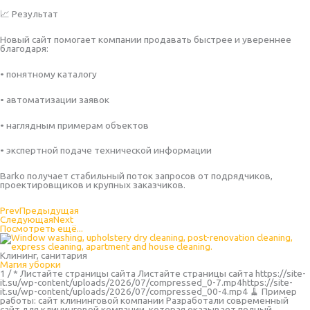
📈 Результат
Новый сайт помогает компании продавать быстрее и увереннее
благодаря:
• понятному каталогу
• автоматизации заявок
• наглядным примерам объектов
• экспертной подаче технической информации
Barko получает стабильный поток запросов от подрядчиков,
проектировщиков и крупных заказчиков.
Prev
Предыдущая
Следующая
Next
Посмотреть ещё...
Клининг, санитария
Магия уборки
1 / * Листайте страницы сайта Листайте страницы сайта https://site-
it.su/wp-content/uploads/2026/07/compressed_0-7.mp4https://site-
it.su/wp-content/uploads/2026/07/compressed_00-4.mp4 🧹 Пример
работы: сайт клининговой компании Разработали современный
сайт для клининговой компании, которая оказывает полный