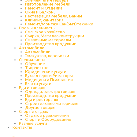
Изготовление Мебели
Ремонт и Отделка
Окна и Балконы
Реставрация Мебели, Ванны
Клининг, санитария
Ремонт/Монтаж Сан(Быт)техники
Промышленность
Cельское хозяйство
Сварка, Металлоконструкции
Cмазочные материалы
Производство продукции
Автомобили
Автомобили
Эвакуатор, перевозки
Специалисты
Обучение
Творчество
Юридические услуги
Бухгалтеры и Риелторы
Медицина и Психология
Бьюти услуги
Еда и товары
Одежда, электротовары
Производство продукции
Еда и рестораны
Строительные материалы
Другие товары
Спорт и отдых
Отдых и развлечения
Спорт и Оборудование
Разные услуги
Контакты