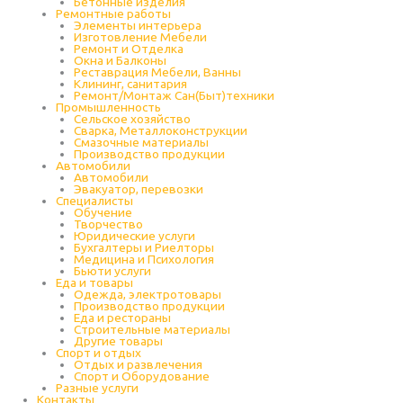
Бетонные изделия
Ремонтные работы
Элементы интерьера
Изготовление Мебели
Ремонт и Отделка
Окна и Балконы
Реставрация Мебели, Ванны
Клининг, санитария
Ремонт/Монтаж Сан(Быт)техники
Промышленность
Cельское хозяйство
Сварка, Металлоконструкции
Cмазочные материалы
Производство продукции
Автомобили
Автомобили
Эвакуатор, перевозки
Специалисты
Обучение
Творчество
Юридические услуги
Бухгалтеры и Риелторы
Медицина и Психология
Бьюти услуги
Еда и товары
Одежда, электротовары
Производство продукции
Еда и рестораны
Строительные материалы
Другие товары
Спорт и отдых
Отдых и развлечения
Спорт и Оборудование
Разные услуги
Контакты