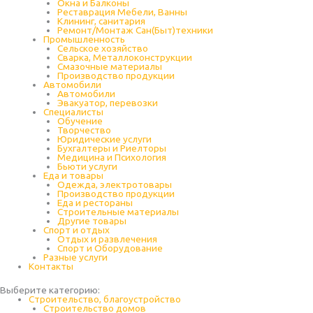
Окна и Балконы
Реставрация Мебели, Ванны
Клининг, санитария
Ремонт/Монтаж Сан(Быт)техники
Промышленность
Cельское хозяйство
Сварка, Металлоконструкции
Cмазочные материалы
Производство продукции
Автомобили
Автомобили
Эвакуатор, перевозки
Специалисты
Обучение
Творчество
Юридические услуги
Бухгалтеры и Риелторы
Медицина и Психология
Бьюти услуги
Еда и товары
Одежда, электротовары
Производство продукции
Еда и рестораны
Строительные материалы
Другие товары
Спорт и отдых
Отдых и развлечения
Спорт и Оборудование
Разные услуги
Контакты
Выберите категорию:
Строительство, благоустройство
Строительство домов