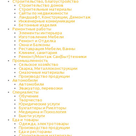
Строительство, благоустройство
Строительство домов
Строительные материалы
Сайты по недвижимости
Ландшафт, Конструкции, Демонтаж
Инженерные коммуникации
Бетонные изделия
Ремонтные работы
Элементы интерьера
Изготовление Мебели
Ремонт и Отделка
Окна и Балконы
Реставрация Мебели, Ванны
Клининг, санитария
Ремонт/Монтаж Сан(Быт)техники
Промышленность
Cельское хозяйство
Сварка, Металлоконструкции
Cмазочные материалы
Производство продукции
Автомобили
Автомобили
Эвакуатор, перевозки
Специалисты
Обучение
Творчество
Юридические услуги
Бухгалтеры и Риелторы
Медицина и Психология
Бьюти услуги
Еда и товары
Одежда, электротовары
Производство продукции
Еда и рестораны
Строительные материалы