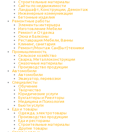
Строительные материалы
Сайты по недвижимости
Ландшафт, Конструкции, Демонтаж
Инженерные коммуникации
Бетонные изделия
Ремонтные работы
Элементы интерьера
Изготовление Мебели
Ремонт и Отделка
Окна и Балконы
Реставрация Мебели, Ванны
Клининг, санитария
Ремонт/Монтаж Сан(Быт)техники
Промышленность
Cельское хозяйство
Сварка, Металлоконструкции
Cмазочные материалы
Производство продукции
Автомобили
Автомобили
Эвакуатор, перевозки
Специалисты
Обучение
Творчество
Юридические услуги
Бухгалтеры и Риелторы
Медицина и Психология
Бьюти услуги
Еда и товары
Одежда, электротовары
Производство продукции
Еда и рестораны
Строительные материалы
Другие товары
Спорт и отдых