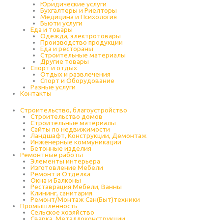
Юридические услуги
Бухгалтеры и Риелторы
Медицина и Психология
Бьюти услуги
Еда и товары
Одежда, электротовары
Производство продукции
Еда и рестораны
Строительные материалы
Другие товары
Спорт и отдых
Отдых и развлечения
Спорт и Оборудование
Разные услуги
Контакты
Строительство, благоустройство
Строительство домов
Строительные материалы
Сайты по недвижимости
Ландшафт, Конструкции, Демонтаж
Инженерные коммуникации
Бетонные изделия
Ремонтные работы
Элементы интерьера
Изготовление Мебели
Ремонт и Отделка
Окна и Балконы
Реставрация Мебели, Ванны
Клининг, санитария
Ремонт/Монтаж Сан(Быт)техники
Промышленность
Cельское хозяйство
Сварка, Металлоконструкции