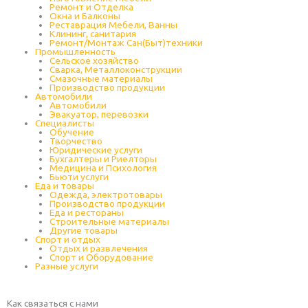
Ремонт и Отделка
Окна и Балконы
Реставрация Мебели, Ванны
Клининг, санитария
Ремонт/Монтаж Сан(Быт)техники
Промышленность
Cельское хозяйство
Сварка, Металлоконструкции
Cмазочные материалы
Производство продукции
Автомобили
Автомобили
Эвакуатор, перевозки
Специалисты
Обучение
Творчество
Юридические услуги
Бухгалтеры и Риелторы
Медицина и Психология
Бьюти услуги
Еда и товары
Одежда, электротовары
Производство продукции
Еда и рестораны
Строительные материалы
Другие товары
Спорт и отдых
Отдых и развлечения
Спорт и Оборудование
Разные услуги
Как связаться с нами