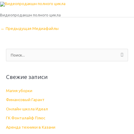
Видеопродакшн полного цикла
←
Предыдущая Медиафайлы
П
о
и
Свежие записи
с
к
Магия уборки
:
Финансовый Гарант
Онлайн-школа Идеал
ГК Фонталайф Плюс
Аренда техники в Казани