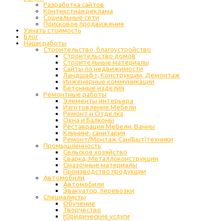
Разработка сайтов
Контекстная реклама
Социальные сети
Поисковое продвижение
Узнать стоимость
Блог
Наши работы
Строительство, благоустройство
Строительство домов
Строительные материалы
Сайты по недвижимости
Ландшафт, Конструкции, Демонтаж
Инженерные коммуникации
Бетонные изделия
Ремонтные работы
Элементы интерьера
Изготовление Мебели
Ремонт и Отделка
Окна и Балконы
Реставрация Мебели, Ванны
Клининг, санитария
Ремонт/Монтаж Сан(Быт)техники
Промышленность
Cельское хозяйство
Сварка, Металлоконструкции
Cмазочные материалы
Производство продукции
Автомобили
Автомобили
Эвакуатор, перевозки
Специалисты
Обучение
Творчество
Юридические услуги