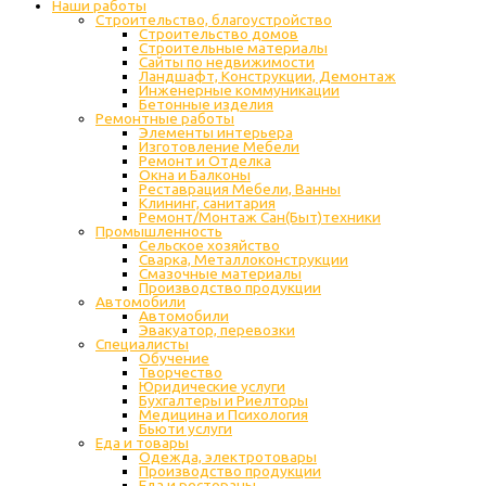
Наши работы
Строительство, благоустройство
Строительство домов
Строительные материалы
Сайты по недвижимости
Ландшафт, Конструкции, Демонтаж
Инженерные коммуникации
Бетонные изделия
Ремонтные работы
Элементы интерьера
Изготовление Мебели
Ремонт и Отделка
Окна и Балконы
Реставрация Мебели, Ванны
Клининг, санитария
Ремонт/Монтаж Сан(Быт)техники
Промышленность
Cельское хозяйство
Сварка, Металлоконструкции
Cмазочные материалы
Производство продукции
Автомобили
Автомобили
Эвакуатор, перевозки
Специалисты
Обучение
Творчество
Юридические услуги
Бухгалтеры и Риелторы
Медицина и Психология
Бьюти услуги
Еда и товары
Одежда, электротовары
Производство продукции
Еда и рестораны