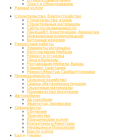
Спорт и Оборудование
Разные услуги
Строительство, благоустройство
Строительство домов
Строительные материалы
Сайты по недвижимости
Ландшафт, Конструкции, Демонтаж
Инженерные коммуникации
Бетонные изделия
Ремонтные работы
Элементы интерьера
Изготовление Мебели
Ремонт и Отделка
Окна и Балконы
Реставрация Мебели, Ванны
Клининг, санитария
Ремонт/Монтаж Сан(Быт)техники
Промышленность
Cельское хозяйство
Сварка, Металлоконструкции
Cмазочные материалы
Производство продукции
Автомобили
Автомобили
Эвакуатор, перевозки
Специалисты
Обучение
Творчество
Юридические услуги
Бухгалтеры и Риелторы
Медицина и Психология
Бьюти услуги
Еда и товары