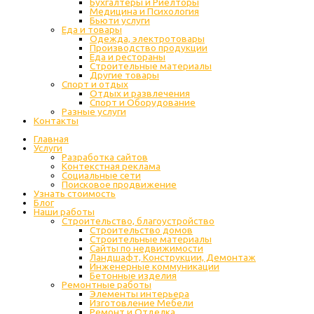
Бухгалтеры и Риелторы
Медицина и Психология
Бьюти услуги
Еда и товары
Одежда, электротовары
Производство продукции
Еда и рестораны
Строительные материалы
Другие товары
Спорт и отдых
Отдых и развлечения
Спорт и Оборудование
Разные услуги
Контакты
Главная
Услуги
Разработка сайтов
Контекстная реклама
Социальные сети
Поисковое продвижение
Узнать стоимость
Блог
Наши работы
Строительство, благоустройство
Строительство домов
Строительные материалы
Сайты по недвижимости
Ландшафт, Конструкции, Демонтаж
Инженерные коммуникации
Бетонные изделия
Ремонтные работы
Элементы интерьера
Изготовление Мебели
Ремонт и Отделка