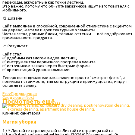
переходы, аккуратные карточки лестниц.
Это важно, потому что 60–70% заказчиков ищут изготовителя с
мобильного.
🎨 Дизайн
Сайт выполнен в спокойной, современной стилистике с акцентом
на дерево, металл и архитектурные элементы.
Чистая сетка, ровные блоки, тёплые оттенки — всё подчёркивает
премиальность продукта.
📈 Результат
Сайт стал:
✅ удобным каталогом видов лестниц
✅ инструментом первичного прогрева клиента
✅ источником заявок через быстрые формы
✅ презентацией уровня компании
Теперь потенциальные заказчики не просто “смотрят фото”, а
понимают стоимость, тип конструкции и преимущества, и идут
оставлять заявку.
Prev
Предыдущая
Следующая
Next
Посмотреть ещё...
Клининг, санитария
Магия уборки
1 / * Листайте страницы сайта Листайте страницы сайта
https://site-it.su/wp-content/uploads/2026/07/compressed_0-