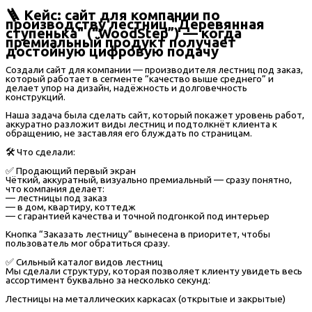
🪜 Кейс: сайт для компании по
производству лестниц "Деревянная
ступенька" (“WoodStep”) — когда
премиальный продукт получает
достойную цифровую подачу
Создали сайт для компании — производителя лестниц под заказ,
который работает в сегменте “качество выше среднего” и
делает упор на дизайн, надёжность и долговечность
конструкций.
Наша задача была сделать сайт, который покажет уровень работ,
аккуратно разложит виды лестниц и подтолкнёт клиента к
обращению, не заставляя его блуждать по страницам.
🛠 Что сделали:
✅ Продающий первый экран
Чёткий, аккуратный, визуально премиальный — сразу понятно,
что компания делает:
— лестницы под заказ
— в дом, квартиру, коттедж
— с гарантией качества и точной подгонкой под интерьер
Кнопка “Заказать лестницу” вынесена в приоритет, чтобы
пользователь мог обратиться сразу.
✅ Сильный каталог видов лестниц
Мы сделали структуру, которая позволяет клиенту увидеть весь
ассортимент буквально за несколько секунд:
Лестницы на металлических каркасах (открытые и закрытые)