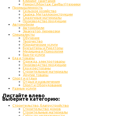
Клининг, санитария
Ремонт/Монтаж Сан(Быт)техники
Промышленность
Cельское хозяйство
Сварка, Металлоконструкции
Cмазочные материалы
Производство продукции
Автомобили
Автомобили
Эвакуатор, перевозки
Специалисты
Обучение
Творчество
Юридические услуги
Бухгалтеры и Риелторы
Медицина и Психология
Бьюти услуги
Еда и товары
Одежда, электротовары
Производство продукции
Еда и рестораны
Строительные материалы
Другие товары
Спорт и отдых
Отдых и развлечения
Спорт и Оборудование
Разные услуги
Листайте влево
Выберите категорию:
Строительство, благоустройство
Строительство домов
Строительные материалы
Сайты по недвижимости