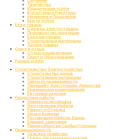
Обучение
Творчество
Юридические услуги
Бухгалтеры и Риелторы
Медицина и Психология
Бьюти услуги
Еда и товары
Одежда, электротовары
Производство продукции
Еда и рестораны
Строительные материалы
Другие товары
Спорт и отдых
Отдых и развлечения
Спорт и Оборудование
Разные услуги
Строительство, благоустройство
Строительство домов
Строительные материалы
Сайты по недвижимости
Ландшафт, Конструкции, Демонтаж
Инженерные коммуникации
Бетонные изделия
Ремонтные работы
Элементы интерьера
Изготовление Мебели
Ремонт и Отделка
Окна и Балконы
Реставрация Мебели, Ванны
Клининг, санитария
Ремонт/Монтаж Сан(Быт)техники
Промышленность
Cельское хозяйство
Сварка, Металлоконструкции