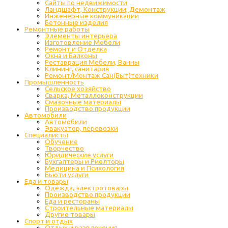
Сайты по недвижимости
Ландшафт, Конструкции, Демонтаж
Инженерные коммуникации
Бетонные изделия
Ремонтные работы
Элементы интерьера
Изготовление Мебели
Ремонт и Отделка
Окна и Балконы
Реставрация Мебели, Ванны
Клининг, санитария
Ремонт/Монтаж Сан(Быт)техники
Промышленность
Cельское хозяйство
Сварка, Металлоконструкции
Cмазочные материалы
Производство продукции
Автомобили
Автомобили
Эвакуатор, перевозки
Специалисты
Обучение
Творчество
Юридические услуги
Бухгалтеры и Риелторы
Медицина и Психология
Бьюти услуги
Еда и товары
Одежда, электротовары
Производство продукции
Еда и рестораны
Строительные материалы
Другие товары
Спорт и отдых
Отдых и развлечения