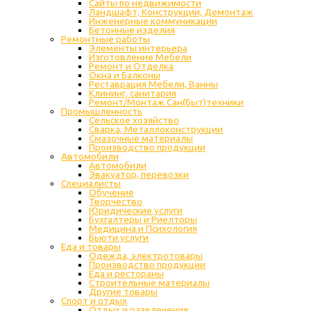
Сайты по недвижимости
Ландшафт, Конструкции, Демонтаж
Инженерные коммуникации
Бетонные изделия
Ремонтные работы
Элементы интерьера
Изготовление Мебели
Ремонт и Отделка
Окна и Балконы
Реставрация Мебели, Ванны
Клининг, санитария
Ремонт/Монтаж Сан(Быт)техники
Промышленность
Cельское хозяйство
Сварка, Металлоконструкции
Cмазочные материалы
Производство продукции
Автомобили
Автомобили
Эвакуатор, перевозки
Специалисты
Обучение
Творчество
Юридические услуги
Бухгалтеры и Риелторы
Медицина и Психология
Бьюти услуги
Еда и товары
Одежда, электротовары
Производство продукции
Еда и рестораны
Строительные материалы
Другие товары
Спорт и отдых
Отдых и развлечения