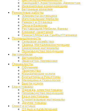
Ландшафт, Конструкции, Демонтаж
Инженерные коммуникации
Бетонные изделия
Ремонтные работы
Элементы интерьера
Изготовление Мебели
Ремонт и Отделка
Окна и Балконы
Реставрация Мебели, Ванны
Клининг, санитария
Ремонт/Монтаж Сан(Быт)техники
Промышленность
Cельское хозяйство
Сварка, Металлоконструкции
Cмазочные материалы
Производство продукции
Автомобили
Автомобили
Эвакуатор, перевозки
Специалисты
Обучение
Творчество
Юридические услуги
Бухгалтеры и Риелторы
Медицина и Психология
Бьюти услуги
Еда и товары
Одежда, электротовары
Производство продукции
Еда и рестораны
Строительные материалы
Другие товары
Спорт и отдых
Отдых и развлечения