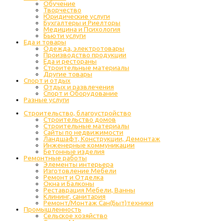
Обучение
Творчество
Юридические услуги
Бухгалтеры и Риелторы
Медицина и Психология
Бьюти услуги
Еда и товары
Одежда, электротовары
Производство продукции
Еда и рестораны
Строительные материалы
Другие товары
Спорт и отдых
Отдых и развлечения
Спорт и Оборудование
Разные услуги
Строительство, благоустройство
Строительство домов
Строительные материалы
Сайты по недвижимости
Ландшафт, Конструкции, Демонтаж
Инженерные коммуникации
Бетонные изделия
Ремонтные работы
Элементы интерьера
Изготовление Мебели
Ремонт и Отделка
Окна и Балконы
Реставрация Мебели, Ванны
Клининг, санитария
Ремонт/Монтаж Сан(Быт)техники
Промышленность
Cельское хозяйство