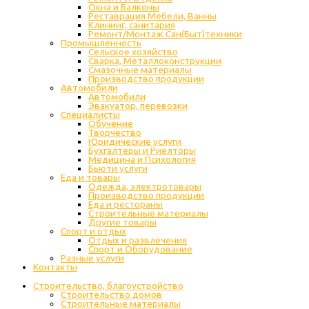
Окна и Балконы
Реставрация Мебели, Ванны
Клининг, санитария
Ремонт/Монтаж Сан(Быт)техники
Промышленность
Cельское хозяйство
Сварка, Металлоконструкции
Cмазочные материалы
Производство продукции
Автомобили
Автомобили
Эвакуатор, перевозки
Специалисты
Обучение
Творчество
Юридические услуги
Бухгалтеры и Риелторы
Медицина и Психология
Бьюти услуги
Еда и товары
Одежда, электротовары
Производство продукции
Еда и рестораны
Строительные материалы
Другие товары
Спорт и отдых
Отдых и развлечения
Спорт и Оборудование
Разные услуги
Контакты
Строительство, благоустройство
Строительство домов
Строительные материалы