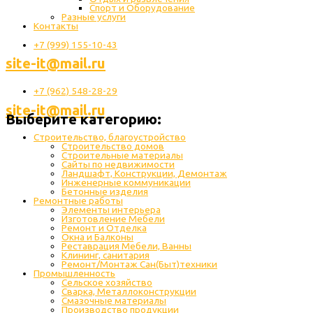
Спорт и Оборудование
Разные услуги
Контакты
+7 (999) 155-10-43
site-it@mail.ru
+7 (962) 548-28-29
site-it@mail.ru
Выберите категорию:
Строительство, благоустройство
Строительство домов
Строительные материалы
Сайты по недвижимости
Ландшафт, Конструкции, Демонтаж
Инженерные коммуникации
Бетонные изделия
Ремонтные работы
Элементы интерьера
Изготовление Мебели
Ремонт и Отделка
Окна и Балконы
Реставрация Мебели, Ванны
Клининг, санитария
Ремонт/Монтаж Сан(Быт)техники
Промышленность
Cельское хозяйство
Сварка, Металлоконструкции
Cмазочные материалы
Производство продукции