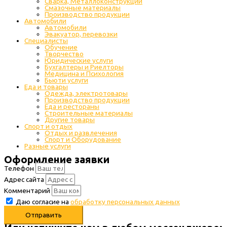
Сварка, Металлоконструкции
Cмазочные материалы
Производство продукции
Автомобили
Автомобили
Эвакуатор, перевозки
Специалисты
Обучение
Творчество
Юридические услуги
Бухгалтеры и Риелторы
Медицина и Психология
Бьюти услуги
Еда и товары
Одежда, электротовары
Производство продукции
Еда и рестораны
Строительные материалы
Другие товары
Спорт и отдых
Отдых и развлечения
Спорт и Оборудование
Разные услуги
Оформление заявки
Телефон
Адрес сайта
Комментарий
Даю согласие на
обработку персональных данных
Отправить