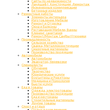
Сайты по недвижимости
Ландшафт, Конструкции, Демонтаж
Инженерные коммуникации
Бетонные изделия
Ремонтные работы
Элементы интерьера
Изготовление Мебели
Ремонт и Отделка
Окна и Балконы
Реставрация Мебели, Ванны
Клининг, санитария
Ремонт/Монтаж Сан(Быт)техники
Промышленность
Cельское хозяйство
Сварка, Металлоконструкции
Cмазочные материалы
Производство продукции
Автомобили
Автомобили
Эвакуатор, перевозки
Специалисты
Обучение
Творчество
Юридические услуги
Бухгалтеры и Риелторы
Медицина и Психология
Бьюти услуги
Еда и товары
Одежда, электротовары
Производство продукции
Еда и рестораны
Строительные материалы
Другие товары
Спорт и отдых
Отдых и развлечения