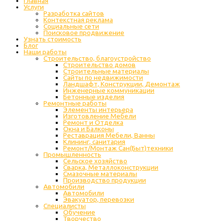
Главная
Услуги
Разработка сайтов
Контекстная реклама
Социальные сети
Поисковое продвижение
Узнать стоимость
Блог
Наши работы
Строительство, благоустройство
Строительство домов
Строительные материалы
Сайты по недвижимости
Ландшафт, Конструкции, Демонтаж
Инженерные коммуникации
Бетонные изделия
Ремонтные работы
Элементы интерьера
Изготовление Мебели
Ремонт и Отделка
Окна и Балконы
Реставрация Мебели, Ванны
Клининг, санитария
Ремонт/Монтаж Сан(Быт)техники
Промышленность
Cельское хозяйство
Сварка, Металлоконструкции
Cмазочные материалы
Производство продукции
Автомобили
Автомобили
Эвакуатор, перевозки
Специалисты
Обучение
Творчество