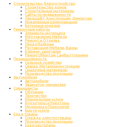
Строительство, благоустройство
Строительство домов
Строительные материалы
Сайты по недвижимости
Ландшафт, Конструкции, Демонтаж
Инженерные коммуникации
Бетонные изделия
Ремонтные работы
Элементы интерьера
Изготовление Мебели
Ремонт и Отделка
Окна и Балконы
Реставрация Мебели, Ванны
Клининг, санитария
Ремонт/Монтаж Сан(Быт)техники
Промышленность
Cельское хозяйство
Сварка, Металлоконструкции
Cмазочные материалы
Производство продукции
Автомобили
Автомобили
Эвакуатор, перевозки
Специалисты
Обучение
Творчество
Юридические услуги
Бухгалтеры и Риелторы
Медицина и Психология
Бьюти услуги
Еда и товары
Одежда, электротовары
Производство продукции
Еда и рестораны