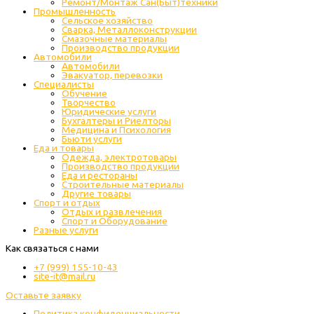
Ремонт/Монтаж Сан(Быт)техники
Промышленность
Cельское хозяйство
Сварка, Металлоконструкции
Cмазочные материалы
Производство продукции
Автомобили
Автомобили
Эвакуатор, перевозки
Специалисты
Обучение
Творчество
Юридические услуги
Бухгалтеры и Риелторы
Медицина и Психология
Бьюти услуги
Еда и товары
Одежда, электротовары
Производство продукции
Еда и рестораны
Строительные материалы
Другие товары
Спорт и отдых
Отдых и развлечения
Спорт и Оборудование
Разные услуги
Как связаться с нами
+7 (999) 155-10-43
site-it@mail.ru
Оставьте заявку
Политика конфиденциальности