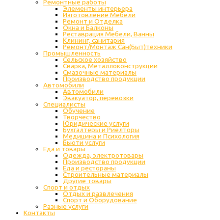
Ремонтные работы
Элементы интерьера
Изготовление Мебели
Ремонт и Отделка
Окна и Балконы
Реставрация Мебели, Ванны
Клининг, санитария
Ремонт/Монтаж Сан(Быт)техники
Промышленность
Cельское хозяйство
Сварка, Металлоконструкции
Cмазочные материалы
Производство продукции
Автомобили
Автомобили
Эвакуатор, перевозки
Специалисты
Обучение
Творчество
Юридические услуги
Бухгалтеры и Риелторы
Медицина и Психология
Бьюти услуги
Еда и товары
Одежда, электротовары
Производство продукции
Еда и рестораны
Строительные материалы
Другие товары
Спорт и отдых
Отдых и развлечения
Спорт и Оборудование
Разные услуги
Контакты