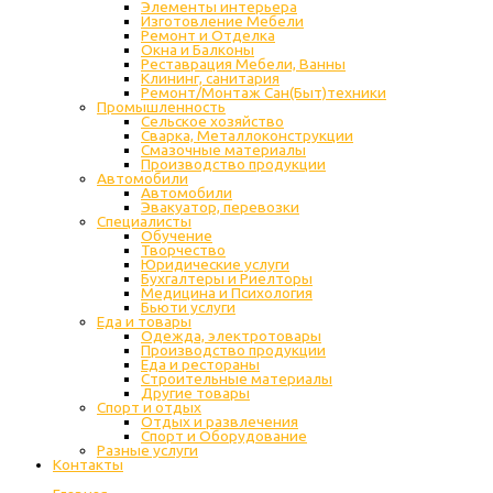
Элементы интерьера
Изготовление Мебели
Ремонт и Отделка
Окна и Балконы
Реставрация Мебели, Ванны
Клининг, санитария
Ремонт/Монтаж Сан(Быт)техники
Промышленность
Cельское хозяйство
Сварка, Металлоконструкции
Cмазочные материалы
Производство продукции
Автомобили
Автомобили
Эвакуатор, перевозки
Специалисты
Обучение
Творчество
Юридические услуги
Бухгалтеры и Риелторы
Медицина и Психология
Бьюти услуги
Еда и товары
Одежда, электротовары
Производство продукции
Еда и рестораны
Строительные материалы
Другие товары
Спорт и отдых
Отдых и развлечения
Спорт и Оборудование
Разные услуги
Контакты