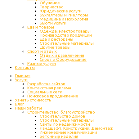
Обучение
Творчество
Юридические услуги
Бухгалтеры и Риелторы
Медицина и Психология
Бьюти услуги
Еда и товары
Одежда, электротовары
Производство продукции
Еда и рестораны
Строительные материалы
Другие товары
Спорт и отдых
Отдых и развлечения
Спорт и Оборудование
Разные услуги
Контакты
Главная
Услуги
Разработка сайтов
Контекстная реклама
Социальные сети
Поисковое продвижение
Узнать стоимость
Блог
Наши работы
Строительство, благоустройство
Строительство домов
Строительные материалы
Сайты по недвижимости
Ландшафт, Конструкции, Демонтаж
Инженерные коммуникации
Бетонные изделия