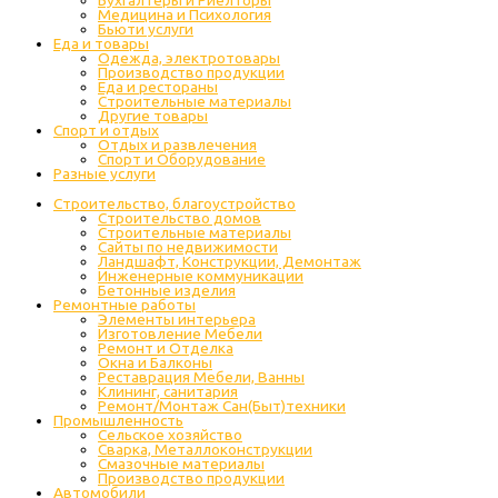
Бухгалтеры и Риелторы
Медицина и Психология
Бьюти услуги
Еда и товары
Одежда, электротовары
Производство продукции
Еда и рестораны
Строительные материалы
Другие товары
Спорт и отдых
Отдых и развлечения
Спорт и Оборудование
Разные услуги
Строительство, благоустройство
Строительство домов
Строительные материалы
Сайты по недвижимости
Ландшафт, Конструкции, Демонтаж
Инженерные коммуникации
Бетонные изделия
Ремонтные работы
Элементы интерьера
Изготовление Мебели
Ремонт и Отделка
Окна и Балконы
Реставрация Мебели, Ванны
Клининг, санитария
Ремонт/Монтаж Сан(Быт)техники
Промышленность
Cельское хозяйство
Сварка, Металлоконструкции
Cмазочные материалы
Производство продукции
Автомобили