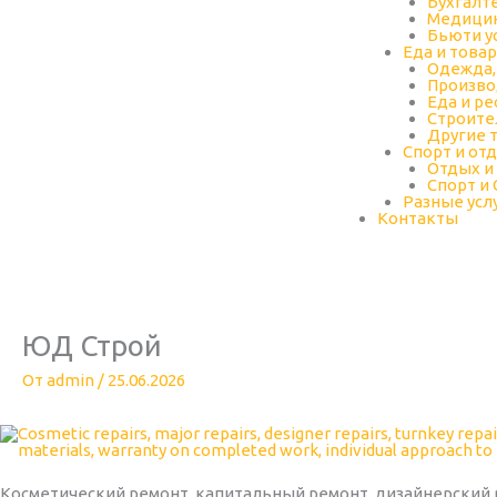
Бухгалт
Медицин
Бьюти у
Еда и това
Одежда,
Произво
Еда и р
Строите
Другие 
Спорт и от
Отдых и
Спорт и
Разные усл
Контакты
ЮД Строй
От
admin
/
25.06.2026
Косметический ремонт, капитальный ремонт, дизайнерский 