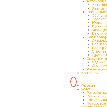
Автомобил
Автомо
Эвакуат
Специалис
Обучени
Творчес
Юридиче
Бухгалт
Медицин
Бьюти у
Еда и това
Одежда,
Произво
Еда и р
Строите
Другие 
Спорт и от
Отдых и
Спорт и
Разные усл
Контакты
Главная
Услуги
Разработка
Контекстна
Социальны
Поисковое
Узнать стоимо