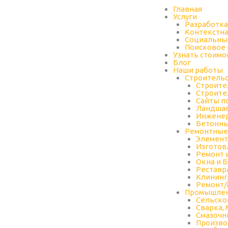
Перейти
Главная
к
Услуги
содержимому
Разработка
Контекстна
Социальны
Поисковое
Узнать стоимо
Блог
Наши работы
Строительс
Строите
Строите
Сайты п
Ландшаф
Инжене
Бетонны
Ремонтные
Элемент
Изготов
Ремонт 
Окна и 
Реставр
Клининг
Ремонт/
Промышлен
Cельско
Сварка,
Cмазочн
Произво