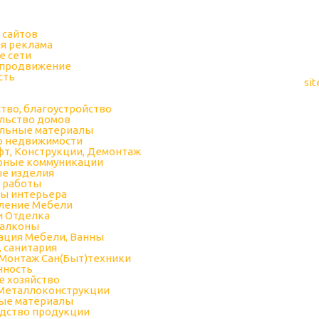
 сайтов
я реклама
е сети
 продвижение
сть
sit
тво, благоустройство
льство домов
льные материалы
о недвижимости
т, Конструкции, Демонтаж
рные коммуникации
е изделия
 работы
ы интерьера
ление Мебели
и Отделка
Балконы
ация Мебели, Ванны
, санитария
Монтаж Сан(Быт)техники
ность
е хозяйство
 Металлоконструкции
ые материалы
дство продукции