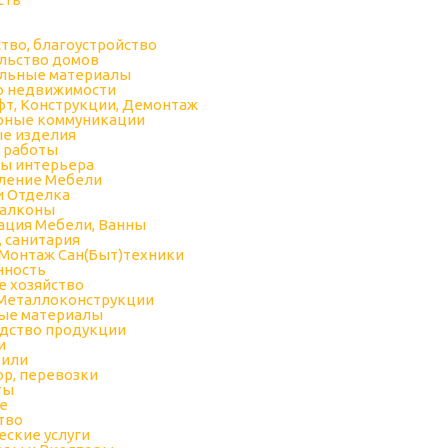
тво, благоустройство
льство домов
льные материалы
о недвижимости
т, Конструкции, Демонтаж
рные коммуникации
е изделия
 работы
ы интерьера
ление Мебели
и Отделка
Балконы
ация Мебели, Ванны
, санитария
Монтаж Сан(Быт)техники
ность
е хозяйство
 Металлоконструкции
ые материалы
дство продукции
и
били
ор, перевозки
ты
е
тво
ские услуги