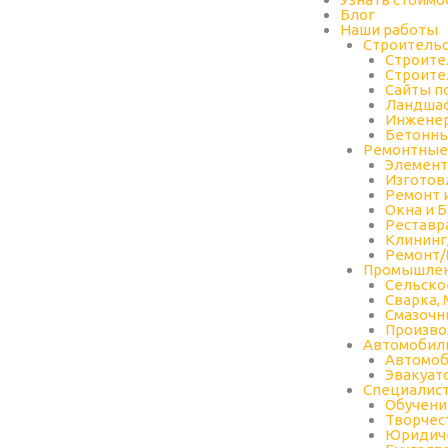
Блог
Наши работы
Строительс
Строите
Строите
Сайты п
Ландшаф
Инжене
Бетонны
Ремонтные
Элемент
Изготов
Ремонт 
Окна и 
Реставр
Клининг
Ремонт/
Промышлен
Cельско
Сварка,
Cмазочн
Произво
Автомобил
Автомо
Эвакуат
Специалис
Обучени
Творчес
Юридиче