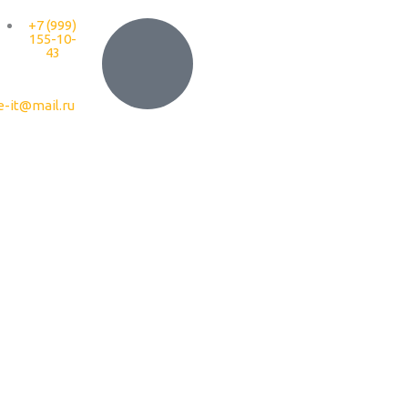
+7 (999)
155-10-
43
e-it@mail.ru