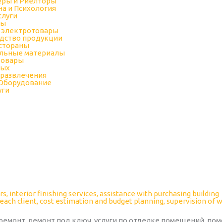
еры и Риелторы
а и Психология
слуги
ры
 электротовары
дство продукции
естораны
льные материалы
товары
дых
 развлечения
 Оборудование
уги
ремонт, ремонт под ключ, услуги по отделке помещений, по