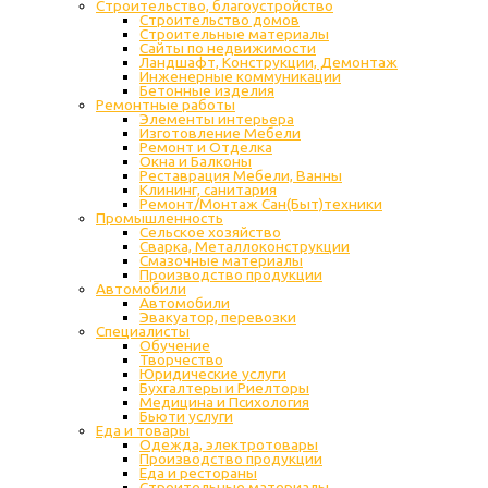
Строительство, благоустройство
Строительство домов
Строительные материалы
Сайты по недвижимости
Ландшафт, Конструкции, Демонтаж
Инженерные коммуникации
Бетонные изделия
Ремонтные работы
Элементы интерьера
Изготовление Мебели
Ремонт и Отделка
Окна и Балконы
Реставрация Мебели, Ванны
Клининг, санитария
Ремонт/Монтаж Сан(Быт)техники
Промышленность
Cельское хозяйство
Сварка, Металлоконструкции
Cмазочные материалы
Производство продукции
Автомобили
Автомобили
Эвакуатор, перевозки
Специалисты
Обучение
Творчество
Юридические услуги
Бухгалтеры и Риелторы
Медицина и Психология
Бьюти услуги
Еда и товары
Одежда, электротовары
Производство продукции
Еда и рестораны
Строительные материалы