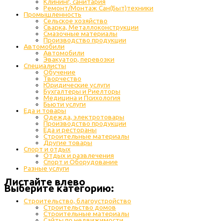
Клининг, санитария
Ремонт/Монтаж Сан(Быт)техники
Промышленность
Cельское хозяйство
Сварка, Металлоконструкции
Cмазочные материалы
Производство продукции
Автомобили
Автомобили
Эвакуатор, перевозки
Специалисты
Обучение
Творчество
Юридические услуги
Бухгалтеры и Риелторы
Медицина и Психология
Бьюти услуги
Еда и товары
Одежда, электротовары
Производство продукции
Еда и рестораны
Строительные материалы
Другие товары
Спорт и отдых
Отдых и развлечения
Спорт и Оборудование
Разные услуги
Листайте влево
Выберите категорию:
Строительство, благоустройство
Строительство домов
Строительные материалы
Сайты по недвижимости