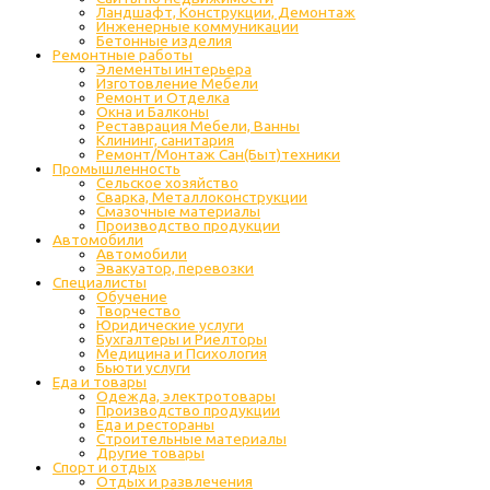
Ландшафт, Конструкции, Демонтаж
Инженерные коммуникации
Бетонные изделия
Ремонтные работы
Элементы интерьера
Изготовление Мебели
Ремонт и Отделка
Окна и Балконы
Реставрация Мебели, Ванны
Клининг, санитария
Ремонт/Монтаж Сан(Быт)техники
Промышленность
Cельское хозяйство
Сварка, Металлоконструкции
Cмазочные материалы
Производство продукции
Автомобили
Автомобили
Эвакуатор, перевозки
Специалисты
Обучение
Творчество
Юридические услуги
Бухгалтеры и Риелторы
Медицина и Психология
Бьюти услуги
Еда и товары
Одежда, электротовары
Производство продукции
Еда и рестораны
Строительные материалы
Другие товары
Спорт и отдых
Отдых и развлечения