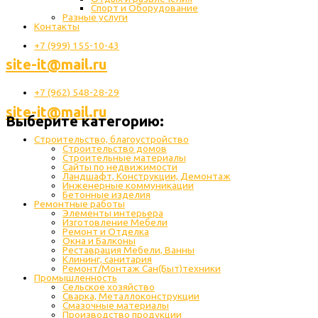
Спорт и Оборудование
Разные услуги
Контакты
+7 (999) 155-10-43
site-it@mail.ru
+7 (962) 548-28-29
site-it@mail.ru
Выберите категорию:
Строительство, благоустройство
Строительство домов
Строительные материалы
Сайты по недвижимости
Ландшафт, Конструкции, Демонтаж
Инженерные коммуникации
Бетонные изделия
Ремонтные работы
Элементы интерьера
Изготовление Мебели
Ремонт и Отделка
Окна и Балконы
Реставрация Мебели, Ванны
Клининг, санитария
Ремонт/Монтаж Сан(Быт)техники
Промышленность
Cельское хозяйство
Сварка, Металлоконструкции
Cмазочные материалы
Производство продукции