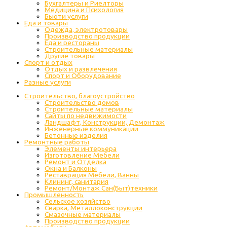
Бухгалтеры и Риелторы
Медицина и Психология
Бьюти услуги
Еда и товары
Одежда, электротовары
Производство продукции
Еда и рестораны
Строительные материалы
Другие товары
Спорт и отдых
Отдых и развлечения
Спорт и Оборудование
Разные услуги
Строительство, благоустройство
Строительство домов
Строительные материалы
Сайты по недвижимости
Ландшафт, Конструкции, Демонтаж
Инженерные коммуникации
Бетонные изделия
Ремонтные работы
Элементы интерьера
Изготовление Мебели
Ремонт и Отделка
Окна и Балконы
Реставрация Мебели, Ванны
Клининг, санитария
Ремонт/Монтаж Сан(Быт)техники
Промышленность
Cельское хозяйство
Сварка, Металлоконструкции
Cмазочные материалы
Производство продукции