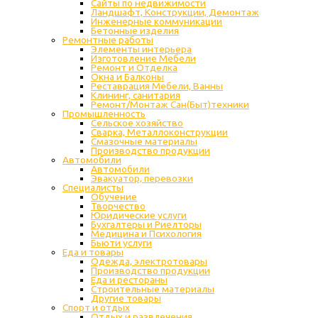
Сайты по недвижимости
Ландшафт, Конструкции, Демонтаж
Инженерные коммуникации
Бетонные изделия
Ремонтные работы
Элементы интерьера
Изготовление Мебели
Ремонт и Отделка
Окна и Балконы
Реставрация Мебели, Ванны
Клининг, санитария
Ремонт/Монтаж Сан(Быт)техники
Промышленность
Cельское хозяйство
Сварка, Металлоконструкции
Cмазочные материалы
Производство продукции
Автомобили
Автомобили
Эвакуатор, перевозки
Специалисты
Обучение
Творчество
Юридические услуги
Бухгалтеры и Риелторы
Медицина и Психология
Бьюти услуги
Еда и товары
Одежда, электротовары
Производство продукции
Еда и рестораны
Строительные материалы
Другие товары
Спорт и отдых
Отдых и развлечения