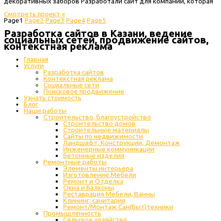
декоративных заборов Разработали сайт для компании, которая
Смотреть проект »
Page
1
Page
2
Page
3
Page
4
Page
5
Разработка сайтов в Казани, ведение
социальных сетей, продвижение сайтов,
контекстная реклама
Главная
Услуги
Разработка сайтов
Контекстная реклама
Социальные сети
Поисковое продвижение
Узнать стоимость
Блог
Наши работы
Строительство, благоустройство
Строительство домов
Строительные материалы
Сайты по недвижимости
Ландшафт, Конструкции, Демонтаж
Инженерные коммуникации
Бетонные изделия
Ремонтные работы
Элементы интерьера
Изготовление Мебели
Ремонт и Отделка
Окна и Балконы
Реставрация Мебели, Ванны
Клининг, санитария
Ремонт/Монтаж Сан(Быт)техники
Промышленность
Cельское хозяйство