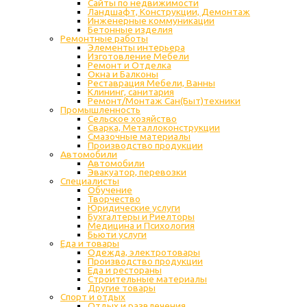
Сайты по недвижимости
Ландшафт, Конструкции, Демонтаж
Инженерные коммуникации
Бетонные изделия
Ремонтные работы
Элементы интерьера
Изготовление Мебели
Ремонт и Отделка
Окна и Балконы
Реставрация Мебели, Ванны
Клининг, санитария
Ремонт/Монтаж Сан(Быт)техники
Промышленность
Cельское хозяйство
Сварка, Металлоконструкции
Cмазочные материалы
Производство продукции
Автомобили
Автомобили
Эвакуатор, перевозки
Специалисты
Обучение
Творчество
Юридические услуги
Бухгалтеры и Риелторы
Медицина и Психология
Бьюти услуги
Еда и товары
Одежда, электротовары
Производство продукции
Еда и рестораны
Строительные материалы
Другие товары
Спорт и отдых
Отдых и развлечения