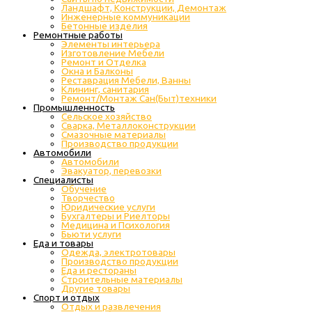
Ландшафт, Конструкции, Демонтаж
Инженерные коммуникации
Бетонные изделия
Ремонтные работы
Элементы интерьера
Изготовление Мебели
Ремонт и Отделка
Окна и Балконы
Реставрация Мебели, Ванны
Клининг, санитария
Ремонт/Монтаж Сан(Быт)техники
Промышленность
Cельское хозяйство
Сварка, Металлоконструкции
Cмазочные материалы
Производство продукции
Автомобили
Автомобили
Эвакуатор, перевозки
Специалисты
Обучение
Творчество
Юридические услуги
Бухгалтеры и Риелторы
Медицина и Психология
Бьюти услуги
Еда и товары
Одежда, электротовары
Производство продукции
Еда и рестораны
Строительные материалы
Другие товары
Спорт и отдых
Отдых и развлечения