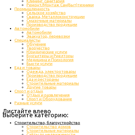
Клининг, санитария
Ремонт/Монтаж Сан(Быт)техники
Промышленность
Cельское хозяйство
Сварка, Металлоконструкции
Cмазочные материалы
Производство продукции
Автомобили
Автомобили
Эвакуатор, перевозки
Специалисты
Обучение
Творчество
Юридические услуги
Бухгалтеры и Риелторы
Медицина и Психология
Бьюти услуги
Еда и товары
Одежда, электротовары
Производство продукции
Еда и рестораны
Строительные материалы
Другие товары
Спорт и отдых
Отдых и развлечения
Спорт и Оборудование
Разные услуги
Листайте влево
Выберите категорию:
Строительство, благоустройство
Строительство домов
Строительные материалы
Сайты по недвижимости