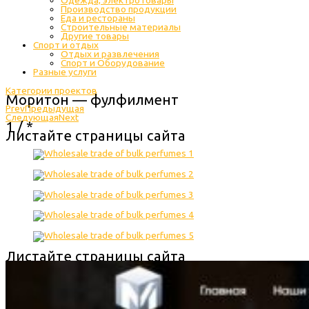
Одежда, электротовары
Производство продукции
Еда и рестораны
Строительные материалы
Другие товары
Спорт и отдых
Отдых и развлечения
Спорт и Оборудование
Разные услуги
Категории проектов
Моритон — фулфилмент
Prev
Предыдущая
Следующая
Next
1 / *
Листайте страницы сайта
Листайте страницы сайта