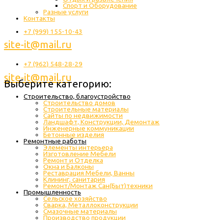
Спорт и Оборудование
Разные услуги
Контакты
+7 (999) 155-10-43
site-it@mail.ru
+7 (962) 548-28-29
site-it@mail.ru
Выберите категорию:
Строительство, благоустройство
Строительство домов
Строительные материалы
Сайты по недвижимости
Ландшафт, Конструкции, Демонтаж
Инженерные коммуникации
Бетонные изделия
Ремонтные работы
Элементы интерьера
Изготовление Мебели
Ремонт и Отделка
Окна и Балконы
Реставрация Мебели, Ванны
Клининг, санитария
Ремонт/Монтаж Сан(Быт)техники
Промышленность
Cельское хозяйство
Сварка, Металлоконструкции
Cмазочные материалы
Производство продукции