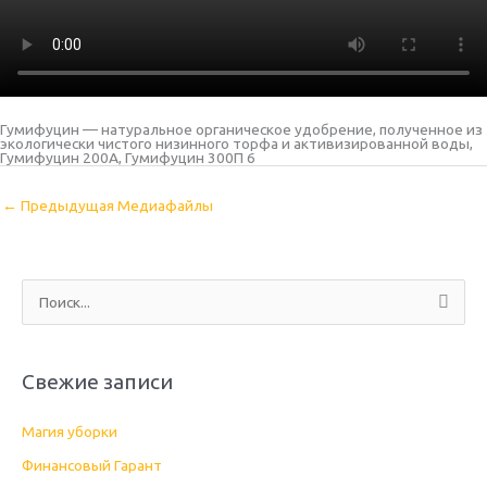
Гумифуцин — натуральное органическое удобрение, полученное из
экологически чистого низинного торфа и активизированной воды,
Гумифуцин 200А, Гумифуцин 300П 6
←
Предыдущая Медиафайлы
П
о
и
Свежие записи
с
к
Магия уборки
:
Финансовый Гарант