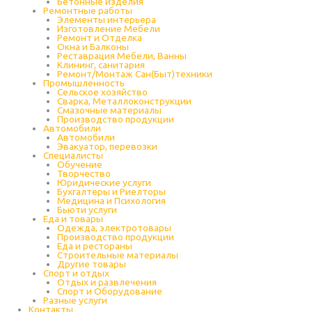
Бетонные изделия
Ремонтные работы
Элементы интерьера
Изготовление Мебели
Ремонт и Отделка
Окна и Балконы
Реставрация Мебели, Ванны
Клининг, санитария
Ремонт/Монтаж Сан(Быт)техники
Промышленность
Cельское хозяйство
Сварка, Металлоконструкции
Cмазочные материалы
Производство продукции
Автомобили
Автомобили
Эвакуатор, перевозки
Специалисты
Обучение
Творчество
Юридические услуги
Бухгалтеры и Риелторы
Медицина и Психология
Бьюти услуги
Еда и товары
Одежда, электротовары
Производство продукции
Еда и рестораны
Строительные материалы
Другие товары
Спорт и отдых
Отдых и развлечения
Спорт и Оборудование
Разные услуги
Контакты