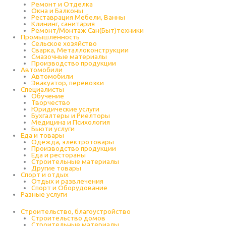
Ремонт и Отделка
Окна и Балконы
Реставрация Мебели, Ванны
Клининг, санитария
Ремонт/Монтаж Сан(Быт)техники
Промышленность
Cельское хозяйство
Сварка, Металлоконструкции
Cмазочные материалы
Производство продукции
Автомобили
Автомобили
Эвакуатор, перевозки
Специалисты
Обучение
Творчество
Юридические услуги
Бухгалтеры и Риелторы
Медицина и Психология
Бьюти услуги
Еда и товары
Одежда, электротовары
Производство продукции
Еда и рестораны
Строительные материалы
Другие товары
Спорт и отдых
Отдых и развлечения
Спорт и Оборудование
Разные услуги
Строительство, благоустройство
Строительство домов
Строительные материалы