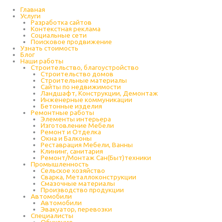
Перейти
к
Главная
содержимому
Услуги
Разработка сайтов
Контекстная реклама
Социальные сети
Поисковое продвижение
Узнать стоимость
Блог
Наши работы
Строительство, благоустройство
Строительство домов
Строительные материалы
Сайты по недвижимости
Ландшафт, Конструкции, Демонтаж
Инженерные коммуникации
Бетонные изделия
Ремонтные работы
Элементы интерьера
Изготовление Мебели
Ремонт и Отделка
Окна и Балконы
Реставрация Мебели, Ванны
Клининг, санитария
Ремонт/Монтаж Сан(Быт)техники
Промышленность
Cельское хозяйство
Сварка, Металлоконструкции
Cмазочные материалы
Производство продукции
Автомобили
Автомобили
Эвакуатор, перевозки
Специалисты