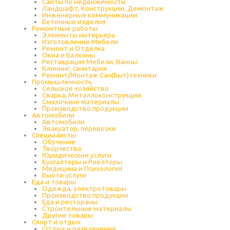
Сайты по недвижимости
Ландшафт, Конструкции, Демонтаж
Инженерные коммуникации
Бетонные изделия
Ремонтные работы
Элементы интерьера
Изготовление Мебели
Ремонт и Отделка
Окна и Балконы
Реставрация Мебели, Ванны
Клининг, санитария
Ремонт/Монтаж Сан(Быт)техники
Промышленность
Cельское хозяйство
Сварка, Металлоконструкции
Cмазочные материалы
Производство продукции
Автомобили
Автомобили
Эвакуатор, перевозки
Специалисты
Обучение
Творчество
Юридические услуги
Бухгалтеры и Риелторы
Медицина и Психология
Бьюти услуги
Еда и товары
Одежда, электротовары
Производство продукции
Еда и рестораны
Строительные материалы
Другие товары
Спорт и отдых
Отдых и развлечения