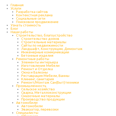
Перейти
к
Главная
содержимому
Услуги
Разработка сайтов
Контекстная реклама
Социальные сети
Поисковое продвижение
Узнать стоимость
Блог
Наши работы
Строительство, благоустройство
Строительство домов
Строительные материалы
Сайты по недвижимости
Ландшафт, Конструкции, Демонтаж
Инженерные коммуникации
Бетонные изделия
Ремонтные работы
Элементы интерьера
Изготовление Мебели
Ремонт и Отделка
Окна и Балконы
Реставрация Мебели, Ванны
Клининг, санитария
Ремонт/Монтаж Сан(Быт)техники
Промышленность
Cельское хозяйство
Сварка, Металлоконструкции
Cмазочные материалы
Производство продукции
Автомобили
Автомобили
Эвакуатор, перевозки
Специалисты