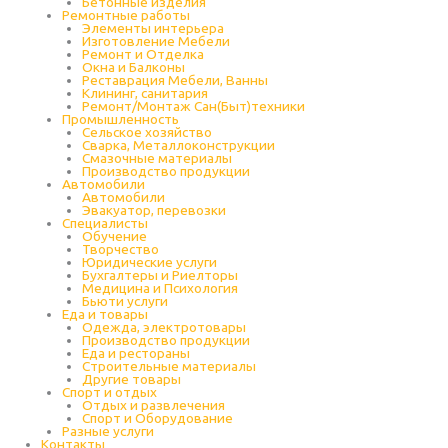
Бетонные изделия
Ремонтные работы
Элементы интерьера
Изготовление Мебели
Ремонт и Отделка
Окна и Балконы
Реставрация Мебели, Ванны
Клининг, санитария
Ремонт/Монтаж Сан(Быт)техники
Промышленность
Cельское хозяйство
Сварка, Металлоконструкции
Cмазочные материалы
Производство продукции
Автомобили
Автомобили
Эвакуатор, перевозки
Специалисты
Обучение
Творчество
Юридические услуги
Бухгалтеры и Риелторы
Медицина и Психология
Бьюти услуги
Еда и товары
Одежда, электротовары
Производство продукции
Еда и рестораны
Строительные материалы
Другие товары
Спорт и отдых
Отдых и развлечения
Спорт и Оборудование
Разные услуги
Контакты