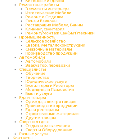
Бетонные изделия
Ремонтные работы
Элементы интерьера
Изготовление Мебели
Ремонт и Отделка
Окна и Балконы
Реставрация Мебели, Ванны
Клининг, санитария
Ремонт/Монтаж Сан(Быт)техники
Промышленность
Cельское хозяйство
Сварка, Металлоконструкции
Cмазочные материалы
Производство продукции
Автомобили
Автомобили
Эвакуатор, перевозки
Специалисты
Обучение
Творчество
Юридические услуги
Бухгалтеры и Риелторы
Медицина и Психология
Бьюти услуги
Еда и товары
Одежда, электротовары
Производство продукции
Еда и рестораны
Строительные материалы
Другие товары
Спорт и отдых
Отдых и развлечения
Спорт и Оборудование
Разные услуги
Контакты