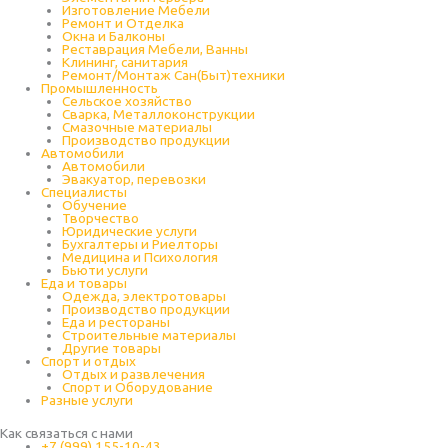
Изготовление Мебели
Ремонт и Отделка
Окна и Балконы
Реставрация Мебели, Ванны
Клининг, санитария
Ремонт/Монтаж Сан(Быт)техники
Промышленность
Cельское хозяйство
Сварка, Металлоконструкции
Cмазочные материалы
Производство продукции
Автомобили
Автомобили
Эвакуатор, перевозки
Специалисты
Обучение
Творчество
Юридические услуги
Бухгалтеры и Риелторы
Медицина и Психология
Бьюти услуги
Еда и товары
Одежда, электротовары
Производство продукции
Еда и рестораны
Строительные материалы
Другие товары
Спорт и отдых
Отдых и развлечения
Спорт и Оборудование
Разные услуги
Как связаться с нами
+7 (999) 155-10-43