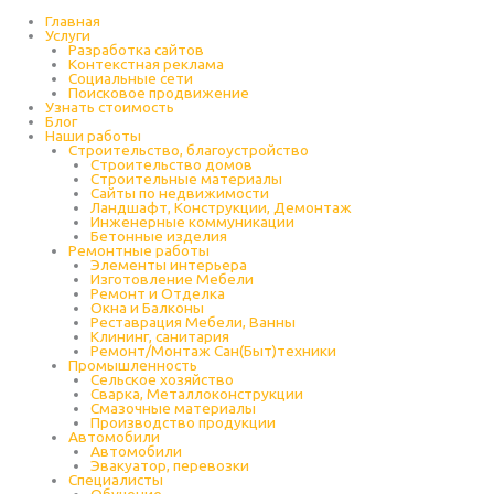
Перейти
к
Главная
содержимому
Услуги
Разработка сайтов
Контекстная реклама
Социальные сети
Поисковое продвижение
Узнать стоимость
Блог
Наши работы
Строительство, благоустройство
Строительство домов
Строительные материалы
Сайты по недвижимости
Ландшафт, Конструкции, Демонтаж
Инженерные коммуникации
Бетонные изделия
Ремонтные работы
Элементы интерьера
Изготовление Мебели
Ремонт и Отделка
Окна и Балконы
Реставрация Мебели, Ванны
Клининг, санитария
Ремонт/Монтаж Сан(Быт)техники
Промышленность
Cельское хозяйство
Сварка, Металлоконструкции
Cмазочные материалы
Производство продукции
Автомобили
Автомобили
Эвакуатор, перевозки
Специалисты