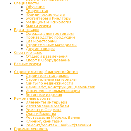
Специалисты
Обучение
Творчество
Юридические услуги
Бухгалтеры и Риелторы
Медицина и Психология
Бьюти услуги
Еда и товары
Одежда, электротовары
Производство продукции
Еда и рестораны
Строительные материалы
Другие товары
Спорт и отдых
Отдых и развлечения
Спорт и Оборудование
Разные услуги
Строительство, благоустройство
Строительство домов
Строительные материалы
Сайты по недвижимости
Ландшафт, Конструкции, Демонтаж
Инженерные коммуникации
Бетонные изделия
Ремонтные работы
Элементы интерьера
Изготовление Мебели
Ремонт и Отделка
Окна и Балконы
Реставрация Мебели, Ванны
Клининг, санитария
Ремонт/Монтаж Сан(Быт)техники
Промышленность