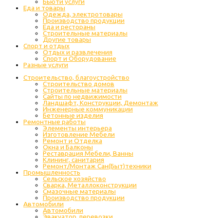
Бьюти услуги
Еда и товары
Одежда, электротовары
Производство продукции
Еда и рестораны
Строительные материалы
Другие товары
Спорт и отдых
Отдых и развлечения
Спорт и Оборудование
Разные услуги
Строительство, благоустройство
Строительство домов
Строительные материалы
Сайты по недвижимости
Ландшафт, Конструкции, Демонтаж
Инженерные коммуникации
Бетонные изделия
Ремонтные работы
Элементы интерьера
Изготовление Мебели
Ремонт и Отделка
Окна и Балконы
Реставрация Мебели, Ванны
Клининг, санитария
Ремонт/Монтаж Сан(Быт)техники
Промышленность
Cельское хозяйство
Сварка, Металлоконструкции
Cмазочные материалы
Производство продукции
Автомобили
Автомобили
Эвакуатор, перевозки