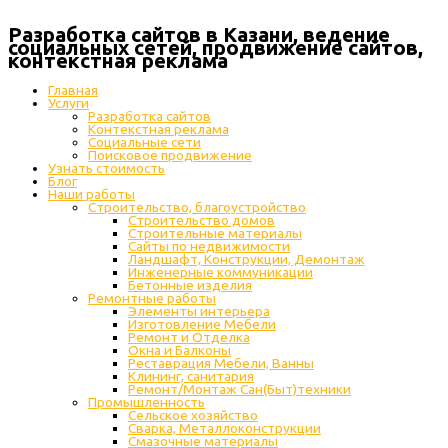
Разработка сайтов в Казани, ведение
социальных сетей, продвижение сайтов,
контекстная реклама
Главная
Услуги
Разработка сайтов
Контекстная реклама
Социальные сети
Поисковое продвижение
Узнать стоимость
Блог
Наши работы
Строительство, благоустройство
Строительство домов
Строительные материалы
Сайты по недвижимости
Ландшафт, Конструкции, Демонтаж
Инженерные коммуникации
Бетонные изделия
Ремонтные работы
Элементы интерьера
Изготовление Мебели
Ремонт и Отделка
Окна и Балконы
Реставрация Мебели, Ванны
Клининг, санитария
Ремонт/Монтаж Сан(Быт)техники
Промышленность
Cельское хозяйство
Сварка, Металлоконструкции
Cмазочные материалы