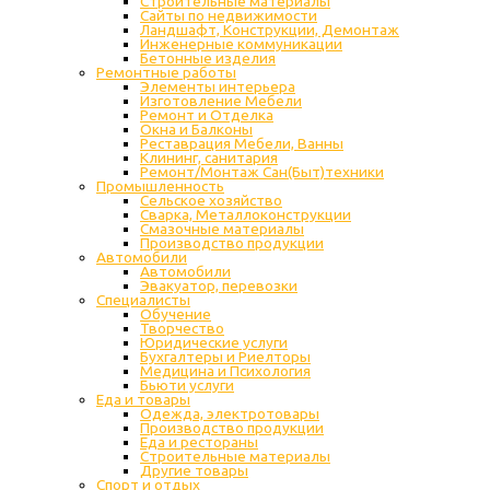
Строительные материалы
Сайты по недвижимости
Ландшафт, Конструкции, Демонтаж
Инженерные коммуникации
Бетонные изделия
Ремонтные работы
Элементы интерьера
Изготовление Мебели
Ремонт и Отделка
Окна и Балконы
Реставрация Мебели, Ванны
Клининг, санитария
Ремонт/Монтаж Сан(Быт)техники
Промышленность
Cельское хозяйство
Сварка, Металлоконструкции
Cмазочные материалы
Производство продукции
Автомобили
Автомобили
Эвакуатор, перевозки
Специалисты
Обучение
Творчество
Юридические услуги
Бухгалтеры и Риелторы
Медицина и Психология
Бьюти услуги
Еда и товары
Одежда, электротовары
Производство продукции
Еда и рестораны
Строительные материалы
Другие товары
Спорт и отдых