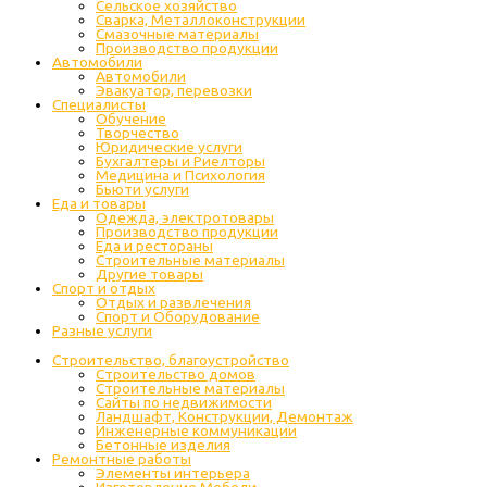
Cельское хозяйство
Сварка, Металлоконструкции
Cмазочные материалы
Производство продукции
Автомобили
Автомобили
Эвакуатор, перевозки
Специалисты
Обучение
Творчество
Юридические услуги
Бухгалтеры и Риелторы
Медицина и Психология
Бьюти услуги
Еда и товары
Одежда, электротовары
Производство продукции
Еда и рестораны
Строительные материалы
Другие товары
Спорт и отдых
Отдых и развлечения
Спорт и Оборудование
Разные услуги
Строительство, благоустройство
Строительство домов
Строительные материалы
Сайты по недвижимости
Ландшафт, Конструкции, Демонтаж
Инженерные коммуникации
Бетонные изделия
Ремонтные работы
Элементы интерьера
Изготовление Мебели