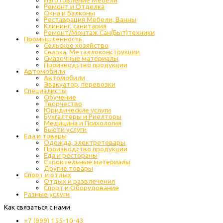
Ремонт и Отделка
Окна и Балконы
Реставрация Мебели, Ванны
Клининг, санитария
Ремонт/Монтаж Сан(Быт)техники
Промышленность
Cельское хозяйство
Сварка, Металлоконструкции
Cмазочные материалы
Производство продукции
Автомобили
Автомобили
Эвакуатор, перевозки
Специалисты
Обучение
Творчество
Юридические услуги
Бухгалтеры и Риелторы
Медицина и Психология
Бьюти услуги
Еда и товары
Одежда, электротовары
Производство продукции
Еда и рестораны
Строительные материалы
Другие товары
Спорт и отдых
Отдых и развлечения
Спорт и Оборудование
Разные услуги
Как связаться с нами
+7 (999) 155-10-43