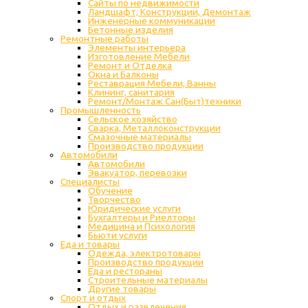
Сайты по недвижимости
Ландшафт, Конструкции, Демонтаж
Инженерные коммуникации
Бетонные изделия
Ремонтные работы
Элементы интерьера
Изготовление Мебели
Ремонт и Отделка
Окна и Балконы
Реставрация Мебели, Ванны
Клининг, санитария
Ремонт/Монтаж Сан(Быт)техники
Промышленность
Cельское хозяйство
Сварка, Металлоконструкции
Cмазочные материалы
Производство продукции
Автомобили
Автомобили
Эвакуатор, перевозки
Специалисты
Обучение
Творчество
Юридические услуги
Бухгалтеры и Риелторы
Медицина и Психология
Бьюти услуги
Еда и товары
Одежда, электротовары
Производство продукции
Еда и рестораны
Строительные материалы
Другие товары
Спорт и отдых
Отдых и развлечения