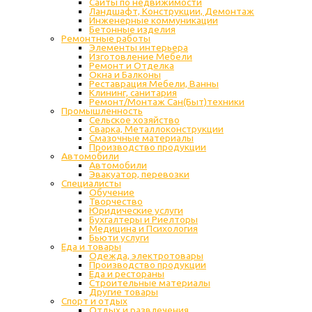
Сайты по недвижимости
Ландшафт, Конструкции, Демонтаж
Инженерные коммуникации
Бетонные изделия
Ремонтные работы
Элементы интерьера
Изготовление Мебели
Ремонт и Отделка
Окна и Балконы
Реставрация Мебели, Ванны
Клининг, санитария
Ремонт/Монтаж Сан(Быт)техники
Промышленность
Cельское хозяйство
Сварка, Металлоконструкции
Cмазочные материалы
Производство продукции
Автомобили
Автомобили
Эвакуатор, перевозки
Специалисты
Обучение
Творчество
Юридические услуги
Бухгалтеры и Риелторы
Медицина и Психология
Бьюти услуги
Еда и товары
Одежда, электротовары
Производство продукции
Еда и рестораны
Строительные материалы
Другие товары
Спорт и отдых
Отдых и развлечения