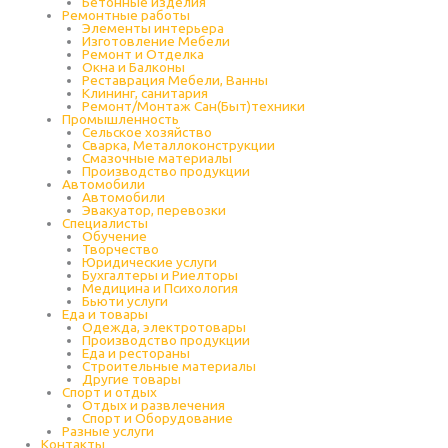
Бетонные изделия
Ремонтные работы
Элементы интерьера
Изготовление Мебели
Ремонт и Отделка
Окна и Балконы
Реставрация Мебели, Ванны
Клининг, санитария
Ремонт/Монтаж Сан(Быт)техники
Промышленность
Cельское хозяйство
Сварка, Металлоконструкции
Cмазочные материалы
Производство продукции
Автомобили
Автомобили
Эвакуатор, перевозки
Специалисты
Обучение
Творчество
Юридические услуги
Бухгалтеры и Риелторы
Медицина и Психология
Бьюти услуги
Еда и товары
Одежда, электротовары
Производство продукции
Еда и рестораны
Строительные материалы
Другие товары
Спорт и отдых
Отдых и развлечения
Спорт и Оборудование
Разные услуги
Контакты