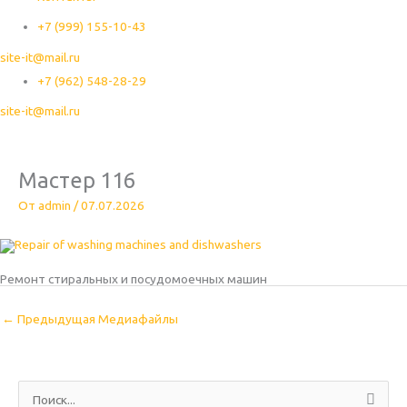
+7 (999) 155-10-43
site-it@mail.ru
+7 (962) 548-28-29
site-it@mail.ru
Мастер 116
От
admin
/
07.07.2026
Ремонт стиральных и посудомоечных машин
←
Предыдущая Медиафайлы
П