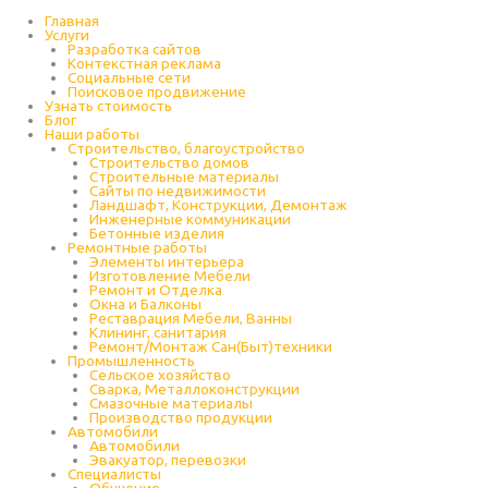
Перейти
к
Главная
содержимому
Услуги
Разработка сайтов
Контекстная реклама
Социальные сети
Поисковое продвижение
Узнать стоимость
Блог
Наши работы
Строительство, благоустройство
Строительство домов
Строительные материалы
Сайты по недвижимости
Ландшафт, Конструкции, Демонтаж
Инженерные коммуникации
Бетонные изделия
Ремонтные работы
Элементы интерьера
Изготовление Мебели
Ремонт и Отделка
Окна и Балконы
Реставрация Мебели, Ванны
Клининг, санитария
Ремонт/Монтаж Сан(Быт)техники
Промышленность
Cельское хозяйство
Сварка, Металлоконструкции
Cмазочные материалы
Производство продукции
Автомобили
Автомобили
Эвакуатор, перевозки
Специалисты