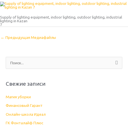
Supply of lighting equipment, indoor lighting, outdoor lighting, industrial
lighting in Kazan
7
←
Предыдущая Медиафайлы
П
о
и
Свежие записи
с
к
Магия уборки
:
Финансовый Гарант
Онлайн-школа Идеал
ГК Фонталайф Плюс