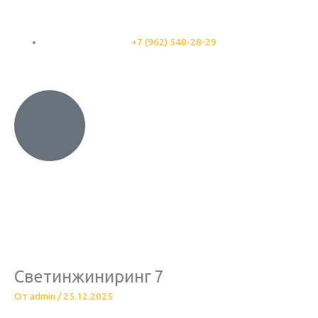
Перейти
к
содержимому
+7 (962) 548-28-29
Светинжиниринг 7
От
admin
/
25.12.2025