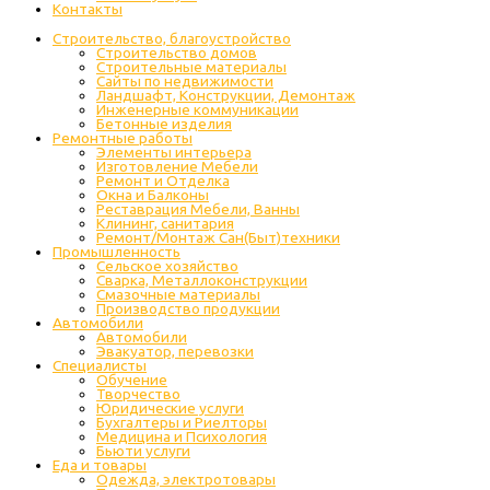
Контакты
Строительство, благоустройство
Строительство домов
Строительные материалы
Сайты по недвижимости
Ландшафт, Конструкции, Демонтаж
Инженерные коммуникации
Бетонные изделия
Ремонтные работы
Элементы интерьера
Изготовление Мебели
Ремонт и Отделка
Окна и Балконы
Реставрация Мебели, Ванны
Клининг, санитария
Ремонт/Монтаж Сан(Быт)техники
Промышленность
Cельское хозяйство
Сварка, Металлоконструкции
Cмазочные материалы
Производство продукции
Автомобили
Автомобили
Эвакуатор, перевозки
Специалисты
Обучение
Творчество
Юридические услуги
Бухгалтеры и Риелторы
Медицина и Психология
Бьюти услуги
Еда и товары
Одежда, электротовары