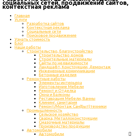
социальных сетей, продвижение сайтов,
контекстная реклама
Главная
Услуги
Разработка сайтов
Контекстная реклама
Социальные сети
Поисковое продвижение
Узнать стоимость
Блог
Наши работы
Строительство, благоустройство
Строительство домов
Строительные материалы
Сайты по недвижимости
Ландшафт, Конструкции, Демонтаж
Инженерные коммуникации
Бетонные изделия
Ремонтные работы
Элементы интерьера
Изготовление Мебели
Ремонт и Отделка
Окна и Балконы
Реставрация Мебели, Ванны
Клининг, санитария
Ремонт/Монтаж Сан(Быт)техники
Промышленность
Cельское хозяйство
Сварка, Металлоконструкции
Cмазочные материалы
Производство продукции
Автомобили
Автомобили