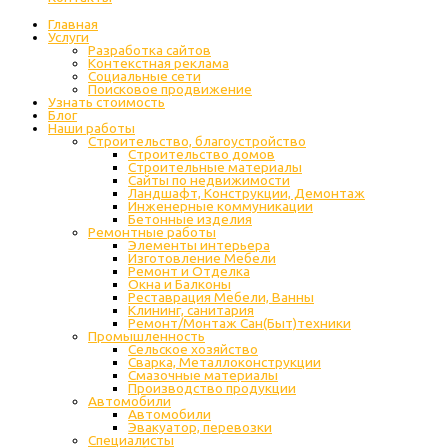
Главная
Услуги
Разработка сайтов
Контекстная реклама
Социальные сети
Поисковое продвижение
Узнать стоимость
Блог
Наши работы
Строительство, благоустройство
Строительство домов
Строительные материалы
Сайты по недвижимости
Ландшафт, Конструкции, Демонтаж
Инженерные коммуникации
Бетонные изделия
Ремонтные работы
Элементы интерьера
Изготовление Мебели
Ремонт и Отделка
Окна и Балконы
Реставрация Мебели, Ванны
Клининг, санитария
Ремонт/Монтаж Сан(Быт)техники
Промышленность
Cельское хозяйство
Сварка, Металлоконструкции
Cмазочные материалы
Производство продукции
Автомобили
Автомобили
Эвакуатор, перевозки
Специалисты