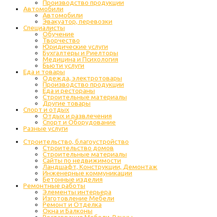
Производство продукции
Автомобили
Автомобили
Эвакуатор, перевозки
Специалисты
Обучение
Творчество
Юридические услуги
Бухгалтеры и Риелторы
Медицина и Психология
Бьюти услуги
Еда и товары
Одежда, электротовары
Производство продукции
Еда и рестораны
Строительные материалы
Другие товары
Спорт и отдых
Отдых и развлечения
Спорт и Оборудование
Разные услуги
Строительство, благоустройство
Строительство домов
Строительные материалы
Сайты по недвижимости
Ландшафт, Конструкции, Демонтаж
Инженерные коммуникации
Бетонные изделия
Ремонтные работы
Элементы интерьера
Изготовление Мебели
Ремонт и Отделка
Окна и Балконы
Реставрация Мебели, Ванны