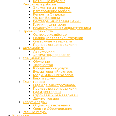
Бетонные изделия
Ремонтные работы
Элементы интерьера
Изготовление Мебели
Ремонт и Отделка
Окна и Балконы
Реставрация Мебели, Ванны
Клининг, санитария
Ремонт/Монтаж Сан(Быт)техники
Промышленность
Cельское хозяйство
Сварка, Металлоконструкции
Cмазочные материалы
Производство продукции
Автомобили
Автомобили
Эвакуатор, перевозки
Специалисты
Обучение
Творчество
Юридические услуги
Бухгалтеры и Риелторы
Медицина и Психология
Бьюти услуги
Еда и товары
Одежда, электротовары
Производство продукции
Еда и рестораны
Строительные материалы
Другие товары
Спорт и отдых
Отдых и развлечения
Спорт и Оборудование
Разные услуги
Контакты