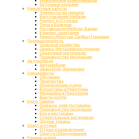
Инженерные коммуникации
Бетонные изделия
Ремонтные работы
Элементы интерьера
Изготовление Мебели
Ремонт и Отделка
Окна и Балконы
Реставрация Мебели, Ванны
Клининг, санитария
Ремонт/Монтаж Сан(Быт)техники
Промышленность
Cельское хозяйство
Сварка, Металлоконструкции
Cмазочные материалы
Производство продукции
Автомобили
Автомобили
Эвакуатор, перевозки
Специалисты
Обучение
Творчество
Юридические услуги
Бухгалтеры и Риелторы
Медицина и Психология
Бьюти услуги
Еда и товары
Одежда, электротовары
Производство продукции
Еда и рестораны
Строительные материалы
Другие товары
Спорт и отдых
Отдых и развлечения
Спорт и Оборудование
Разные услуги