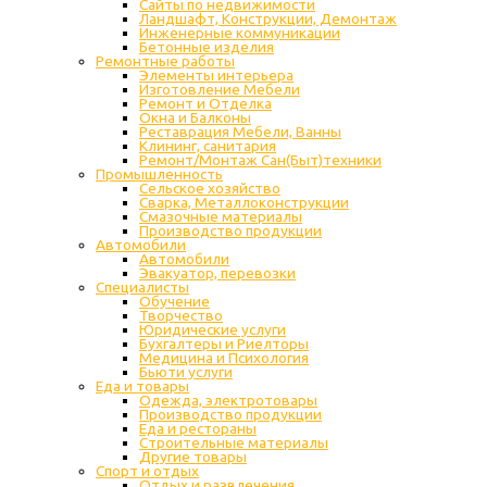
Сайты по недвижимости
Ландшафт, Конструкции, Демонтаж
Инженерные коммуникации
Бетонные изделия
Ремонтные работы
Элементы интерьера
Изготовление Мебели
Ремонт и Отделка
Окна и Балконы
Реставрация Мебели, Ванны
Клининг, санитария
Ремонт/Монтаж Сан(Быт)техники
Промышленность
Cельское хозяйство
Сварка, Металлоконструкции
Cмазочные материалы
Производство продукции
Автомобили
Автомобили
Эвакуатор, перевозки
Специалисты
Обучение
Творчество
Юридические услуги
Бухгалтеры и Риелторы
Медицина и Психология
Бьюти услуги
Еда и товары
Одежда, электротовары
Производство продукции
Еда и рестораны
Строительные материалы
Другие товары
Спорт и отдых
Отдых и развлечения