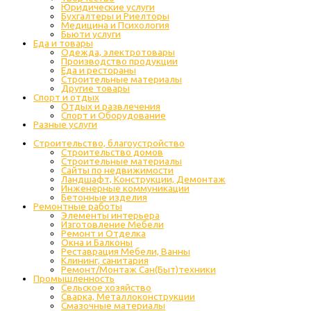
Юридические услуги
Бухгалтеры и Риелторы
Медицина и Психология
Бьюти услуги
Еда и товары
Одежда, электротовары
Производство продукции
Еда и рестораны
Строительные материалы
Другие товары
Спорт и отдых
Отдых и развлечения
Спорт и Оборудование
Разные услуги
Строительство, благоустройство
Строительство домов
Строительные материалы
Сайты по недвижимости
Ландшафт, Конструкции, Демонтаж
Инженерные коммуникации
Бетонные изделия
Ремонтные работы
Элементы интерьера
Изготовление Мебели
Ремонт и Отделка
Окна и Балконы
Реставрация Мебели, Ванны
Клининг, санитария
Ремонт/Монтаж Сан(Быт)техники
Промышленность
Cельское хозяйство
Сварка, Металлоконструкции
Cмазочные материалы