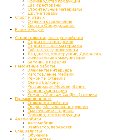
Производство продукции
Еда и рестораны
Строительные материалы
Другие товары
Спорт и отдых
Отдых и развлечения
Спорт и Оборудование
Разные услуги
Строительство, благоустройство
Строительство домов
Строительные материалы
Сайты по недвижимости
Ландшафт, Конструкции, Демонтаж
Инженерные коммуникации
Бетонные изделия
Ремонтные работы
Элементы интерьера
Изготовление Мебели
Ремонт и Отделка
Окна и Балконы
Реставрация Мебели, Ванны
Клининг, санитария
Ремонт/Монтаж Сан(Быт)техники
Промышленность
Cельское хозяйство
Сварка, Металлоконструкции
Cмазочные материалы
Производство продукции
Автомобили
Автомобили
Эвакуатор, перевозки
Специалисты
Обучение
Творчество