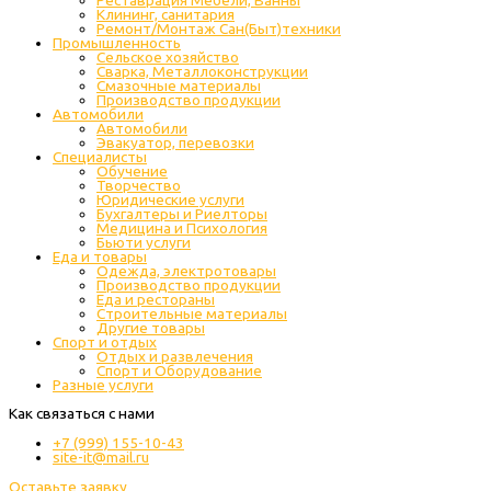
Клининг, санитария
Ремонт/Монтаж Сан(Быт)техники
Промышленность
Cельское хозяйство
Сварка, Металлоконструкции
Cмазочные материалы
Производство продукции
Автомобили
Автомобили
Эвакуатор, перевозки
Специалисты
Обучение
Творчество
Юридические услуги
Бухгалтеры и Риелторы
Медицина и Психология
Бьюти услуги
Еда и товары
Одежда, электротовары
Производство продукции
Еда и рестораны
Строительные материалы
Другие товары
Спорт и отдых
Отдых и развлечения
Спорт и Оборудование
Разные услуги
Как связаться с нами
+7 (999) 155-10-43
site-it@mail.ru
Оставьте заявку