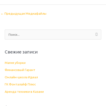
←
Предыдущая Медиафайлы
П
о
и
Свежие записи
с
к
Магия уборки
:
Финансовый Гарант
Онлайн-школа Идеал
ГК Фонталайф Плюс
Аренда техники в Казани