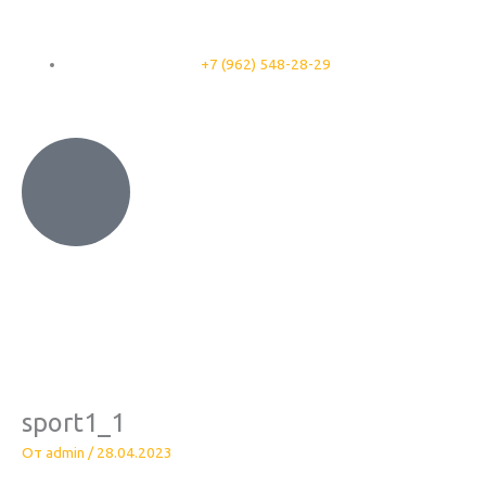
Перейти
к
содержимому
+7 (962) 548-28-29
sport1_1
От
admin
/
28.04.2023