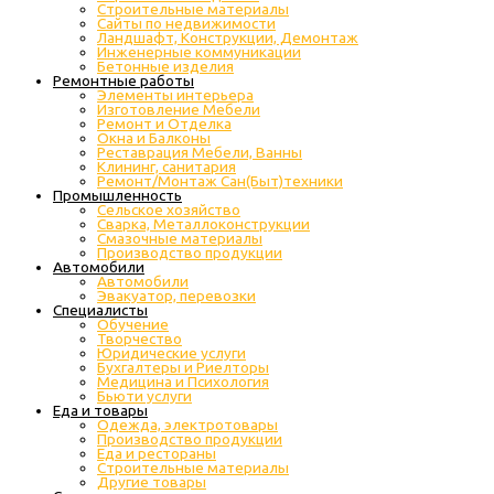
Строительные материалы
Сайты по недвижимости
Ландшафт, Конструкции, Демонтаж
Инженерные коммуникации
Бетонные изделия
Ремонтные работы
Элементы интерьера
Изготовление Мебели
Ремонт и Отделка
Окна и Балконы
Реставрация Мебели, Ванны
Клининг, санитария
Ремонт/Монтаж Сан(Быт)техники
Промышленность
Cельское хозяйство
Сварка, Металлоконструкции
Cмазочные материалы
Производство продукции
Автомобили
Автомобили
Эвакуатор, перевозки
Специалисты
Обучение
Творчество
Юридические услуги
Бухгалтеры и Риелторы
Медицина и Психология
Бьюти услуги
Еда и товары
Одежда, электротовары
Производство продукции
Еда и рестораны
Строительные материалы
Другие товары