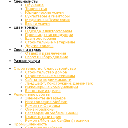
Специалисты
Обучение
Творчество
Юридические услуги
Бухгалтеры и Риелторы
Медицина и Психология
Бьюти услуги
Еда и товары
Одежда, электротовары
Производство продукции
Еда и рестораны
Строительные материалы
Другие товары
Спорт и отдых
Отдых и развлечения
Спорт и Оборудование
Разные услуги
Строительство, благоустройство
Строительство домов
Строительные материалы
Сайты по недвижимости
Ландшафт, Конструкции, Демонтаж
Инженерные коммуникации
Бетонные изделия
Ремонтные работы
Элементы интерьера
Изготовление Мебели
Ремонт и Отделка
Окна и Балконы
Реставрация Мебели, Ванны
Клининг, санитария
Ремонт/Монтаж Сан(Быт)техники
Промышленность
Cельское хозяйство