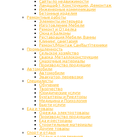
Сайты по недвижимости
Ландшафт, Конструкции, Демонтаж
Инженерные коммуникации
Бетонные изделия
Ремонтные работы
Элементы интерьера
Изготовление Мебели
Ремонт и Отделка
Окна и Балконы
Реставрация Мебели, Ванны
Клининг, санитария
Ремонт/Монтаж Сан(Быт)техники
Промышленность
Cельское хозяйство
Сварка, Металлоконструкции
Cмазочные материалы
Производство продукции
Автомобили
Автомобили
Эвакуатор, перевозки
Специалисты
Обучение
Творчество
Юридические услуги
Бухгалтеры и Риелторы
Медицина и Психология
Бьюти услуги
Еда и товары
Одежда, электротовары
Производство продукции
Еда и рестораны
Строительные материалы
Другие товары
Спорт и отдых
Отдых и развлечения