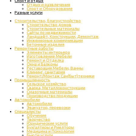
Спорт и отдых
Отдых и развлечения
Спорт и Оборудование
Разные услуги
Строительство, благоустройство
Строительство домов
Строительные материалы
Сайты по недвижимости
Ландшафт, Конструкции, Демонтаж
Инженерные коммуникации
Бетонные изделия
Ремонтные работы
Элементы интерьера
Изготовление Мебели
Ремонт и Отделка
Окна и Балконы
Реставрация Мебели, Ванны
Клининг, санитария
Ремонт/Монтаж Сан(Быт)техники
Промышленность
Cельское хозяйство
Сварка, Металлоконструкции
Cмазочные материалы
Производство продукции
Автомобили
Автомобили
Эвакуатор, перевозки
Специалисты
Обучение
Творчество
Юридические услуги
Бухгалтеры и Риелторы
Медицина и Психология
Бьюти услуги