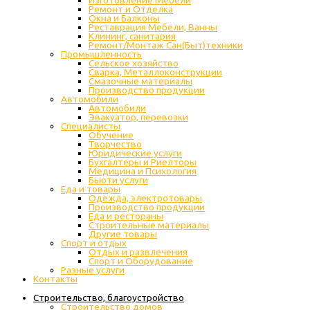
Изготовление Мебели
Ремонт и Отделка
Окна и Балконы
Реставрация Мебели, Ванны
Клининг, санитария
Ремонт/Монтаж Сан(Быт)техники
Промышленность
Cельское хозяйство
Сварка, Металлоконструкции
Cмазочные материалы
Производство продукции
Автомобили
Автомобили
Эвакуатор, перевозки
Специалисты
Обучение
Творчество
Юридические услуги
Бухгалтеры и Риелторы
Медицина и Психология
Бьюти услуги
Еда и товары
Одежда, электротовары
Производство продукции
Еда и рестораны
Строительные материалы
Другие товары
Спорт и отдых
Отдых и развлечения
Спорт и Оборудование
Разные услуги
Контакты
Строительство, благоустройство
Строительство домов