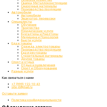
Сварка, Металлоконструкции
Cмазочные материалы
Производство продукции
Автомобили
Автомобили
Эвакуатор, перевозки
Специалисты
Обучение
Творчество
Юридические услуги
Бухгалтеры и Риелторы
Медицина и Психология
Бьюти услуги
Еда и товары
Одежда, электротовары
Производство продукции
Еда и рестораны
Строительные материалы
Другие товары
Спорт и отдых
Отдых и развлечения
Спорт и Оборудование
Разные услуги
Как связаться с нами
+7 (999) 155-10-43
site-it@mail.ru
Оставьте заявку
Политика конфиденциальности