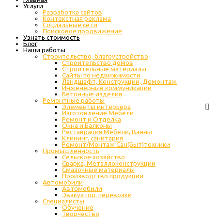
Услуги
Разработка сайтов
Контекстная реклама
Социальные сети
Поисковое продвижение
Узнать стоимость
Блог
Наши работы
Строительство, благоустройство
Строительство домов
Строительные материалы
Сайты по недвижимости
Ландшафт, Конструкции, Демонтаж
Инженерные коммуникации
Бетонные изделия
Ремонтные работы
Элементы интерьера
Изготовление Мебели
Ремонт и Отделка
Окна и Балконы
Реставрация Мебели, Ванны
Клининг, санитария
Ремонт/Монтаж Сан(Быт)техники
Промышленность
Cельское хозяйство
Сварка, Металлоконструкции
Cмазочные материалы
Производство продукции
Автомобили
Автомобили
Эвакуатор, перевозки
Специалисты
Обучение
Творчество