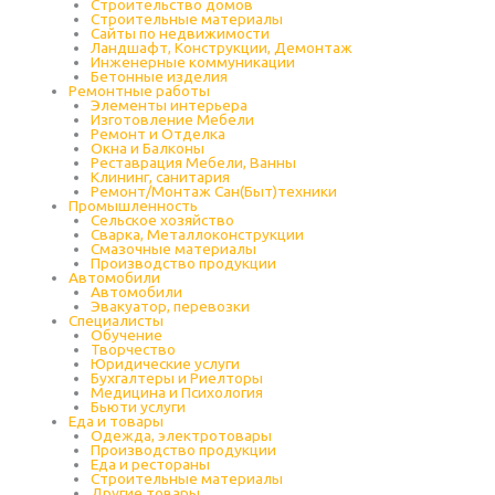
Строительство домов
Строительные материалы
Сайты по недвижимости
Ландшафт, Конструкции, Демонтаж
Инженерные коммуникации
Бетонные изделия
Ремонтные работы
Элементы интерьера
Изготовление Мебели
Ремонт и Отделка
Окна и Балконы
Реставрация Мебели, Ванны
Клининг, санитария
Ремонт/Монтаж Сан(Быт)техники
Промышленность
Cельское хозяйство
Сварка, Металлоконструкции
Cмазочные материалы
Производство продукции
Автомобили
Автомобили
Эвакуатор, перевозки
Специалисты
Обучение
Творчество
Юридические услуги
Бухгалтеры и Риелторы
Медицина и Психология
Бьюти услуги
Еда и товары
Одежда, электротовары
Производство продукции
Еда и рестораны
Строительные материалы
Другие товары