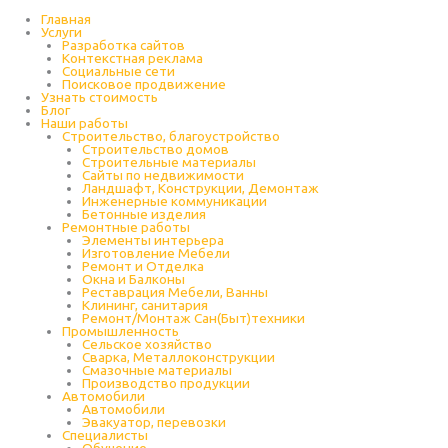
Перейти
к
Главная
содержимому
Услуги
Разработка сайтов
Контекстная реклама
Социальные сети
Поисковое продвижение
Узнать стоимость
Блог
Наши работы
Строительство, благоустройство
Строительство домов
Строительные материалы
Сайты по недвижимости
Ландшафт, Конструкции, Демонтаж
Инженерные коммуникации
Бетонные изделия
Ремонтные работы
Элементы интерьера
Изготовление Мебели
Ремонт и Отделка
Окна и Балконы
Реставрация Мебели, Ванны
Клининг, санитария
Ремонт/Монтаж Сан(Быт)техники
Промышленность
Cельское хозяйство
Сварка, Металлоконструкции
Cмазочные материалы
Производство продукции
Автомобили
Автомобили
Эвакуатор, перевозки
Специалисты