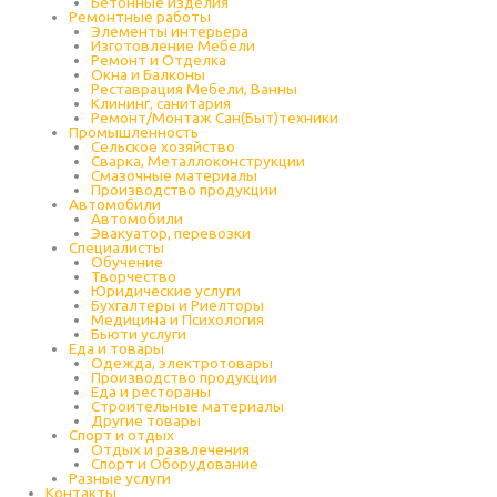
Бетонные изделия
Ремонтные работы
Элементы интерьера
Изготовление Мебели
Ремонт и Отделка
Окна и Балконы
Реставрация Мебели, Ванны
Клининг, санитария
Ремонт/Монтаж Сан(Быт)техники
Промышленность
Cельское хозяйство
Сварка, Металлоконструкции
Cмазочные материалы
Производство продукции
Автомобили
Автомобили
Эвакуатор, перевозки
Специалисты
Обучение
Творчество
Юридические услуги
Бухгалтеры и Риелторы
Медицина и Психология
Бьюти услуги
Еда и товары
Одежда, электротовары
Производство продукции
Еда и рестораны
Строительные материалы
Другие товары
Спорт и отдых
Отдых и развлечения
Спорт и Оборудование
Разные услуги
Контакты