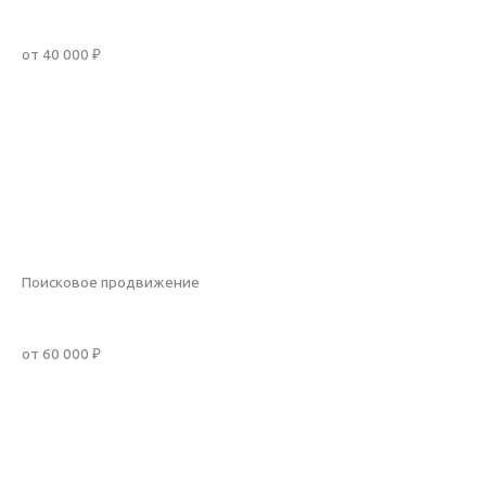
от 40 000 ₽
Заказать услугу
Рассчитать стоимость
Подробнее
Поисковое продвижение
от 60 000 ₽
Заказать услугу
Рассчитать стоимость