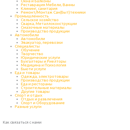
Окна и Балконы
Реставрация Мебели, Ванны
Клининг, санитария
Ремонт/Монтаж Сан(Быт)техники
Промышленность
Cельское хозяйство
Сварка, Металлоконструкции
Cмазочные материалы
Производство продукции
Автомобили
Автомобили
Эвакуатор, перевозки
Специалисты
Обучение
Творчество
Юридические услуги
Бухгалтеры и Риелторы
Медицина и Психология
Бьюти услуги
Еда и товары
Одежда, электротовары
Производство продукции
Еда и рестораны
Строительные материалы
Другие товары
Спорт и отдых
Отдых и развлечения
Спорт и Оборудование
Разные услуги
Как связаться с нами