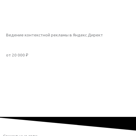
Рассчитать стоимость
Подробнее
Ведение контекстной рекламы в Яндекс Директ
от 20 000 ₽
Заказать услугу
Рассчитать стоимость
Подробнее
Социальные сети