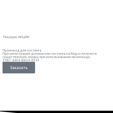
Оставить заявку
Рассчитать стоимость
Текущие АКЦИИ
Промокод для хостинга
Б
При регистрации домена или хостинга на Reg.ru получите
А
существенную скидку при использовании промокода
и
33B7-4404-BA34-8553
Заказать
Заказать бесплатный анализ сайта
Заказать бесплатный аудит рекламы