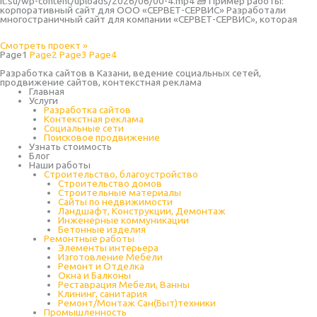
it.su/wp-content/uploads/2026/06/00-4.mp4 🧱 Пример работы:
корпоративный сайт для ООО «СЕРВЕТ-СЕРВИС» Разработали
многостраничный сайт для компании «СЕРВЕТ-СЕРВИС», которая
Смотреть проект »
Page
1
Page
2
Page
3
Page
4
Разработка сайтов в Казани, ведение социальных сетей,
продвижение сайтов, контекстная реклама
Главная
Услуги
Разработка сайтов
Контекстная реклама
Социальные сети
Поисковое продвижение
Узнать стоимость
Блог
Наши работы
Строительство, благоустройство
Строительство домов
Строительные материалы
Сайты по недвижимости
Ландшафт, Конструкции, Демонтаж
Инженерные коммуникации
Бетонные изделия
Ремонтные работы
Элементы интерьера
Изготовление Мебели
Ремонт и Отделка
Окна и Балконы
Реставрация Мебели, Ванны
Клининг, санитария
Ремонт/Монтаж Сан(Быт)техники
Промышленность