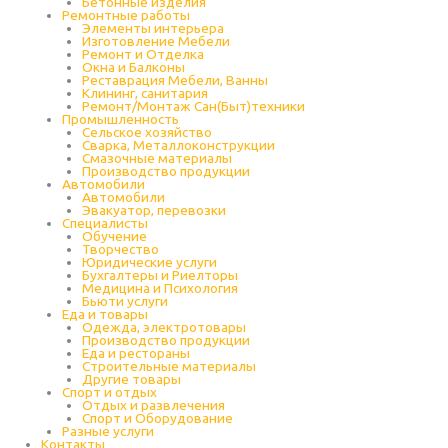
Бетонные изделия
Ремонтные работы
Элементы интерьера
Изготовление Мебели
Ремонт и Отделка
Окна и Балконы
Реставрация Мебели, Ванны
Клининг, санитария
Ремонт/Монтаж Сан(Быт)техники
Промышленность
Cельское хозяйство
Сварка, Металлоконструкции
Cмазочные материалы
Производство продукции
Автомобили
Автомобили
Эвакуатор, перевозки
Специалисты
Обучение
Творчество
Юридические услуги
Бухгалтеры и Риелторы
Медицина и Психология
Бьюти услуги
Еда и товары
Одежда, электротовары
Производство продукции
Еда и рестораны
Строительные материалы
Другие товары
Спорт и отдых
Отдых и развлечения
Спорт и Оборудование
Разные услуги
Контакты