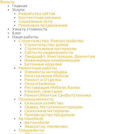
Перейти
Фильтр
к
Главная
содержимому
Услуги
Разработка сайтов
Контекстная реклама
Социальные сети
Поисковое продвижение
Узнать стоимость
Блог
Наши работы
Строительство, благоустройство
Строительство домов
Строительные материалы
Сайты по недвижимости
Ландшафт, Конструкции, Демонтаж
Инженерные коммуникации
Бетонные изделия
Ремонтные работы
Элементы интерьера
Изготовление Мебели
Ремонт и Отделка
Окна и Балконы
Реставрация Мебели, Ванны
Клининг, санитария
Ремонт/Монтаж Сан(Быт)техники
Промышленность
Cельское хозяйство
Сварка, Металлоконструкции
Cмазочные материалы
Производство продукции
Автомобили
Автомобили
Эвакуатор, перевозки
Специалисты