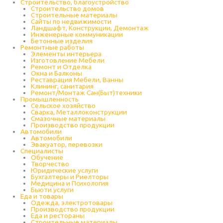
Строительство, благоустройство
Строительство домов
Строительные материалы
Сайты по недвижимости
Ландшафт, Конструкции, Демонтаж
Инженерные коммуникации
Бетонные изделия
Ремонтные работы
Элементы интерьера
Изготовление Мебели
Ремонт и Отделка
Окна и Балконы
Реставрация Мебели, Ванны
Клининг, санитария
Ремонт/Монтаж Сан(Быт)техники
Промышленность
Cельское хозяйство
Сварка, Металлоконструкции
Cмазочные материалы
Производство продукции
Автомобили
Автомобили
Эвакуатор, перевозки
Специалисты
Обучение
Творчество
Юридические услуги
Бухгалтеры и Риелторы
Медицина и Психология
Бьюти услуги
Еда и товары
Одежда, электротовары
Производство продукции
Еда и рестораны
Строительные материалы