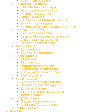
Бетонные изделия
Ремонтные работы
Элементы интерьера
Изготовление Мебели
Ремонт и Отделка
Окна и Балконы
Реставрация Мебели, Ванны
Клининг, санитария
Ремонт/Монтаж Сан(Быт)техники
Промышленность
Cельское хозяйство
Сварка, Металлоконструкции
Cмазочные материалы
Производство продукции
Автомобили
Автомобили
Эвакуатор, перевозки
Специалисты
Обучение
Творчество
Юридические услуги
Бухгалтеры и Риелторы
Медицина и Психология
Бьюти услуги
Еда и товары
Одежда, электротовары
Производство продукции
Еда и рестораны
Строительные материалы
Другие товары
Спорт и отдых
Отдых и развлечения
Спорт и Оборудование
Разные услуги
Контакты