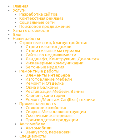
Перейти
к
Главная
содержимому
Услуги
Разработка сайтов
Контекстная реклама
Социальные сети
Поисковое продвижение
Узнать стоимость
Блог
Наши работы
Строительство, благоустройство
Строительство домов
Строительные материалы
Сайты по недвижимости
Ландшафт, Конструкции, Демонтаж
Инженерные коммуникации
Бетонные изделия
Ремонтные работы
Элементы интерьера
Изготовление Мебели
Ремонт и Отделка
Окна и Балконы
Реставрация Мебели, Ванны
Клининг, санитария
Ремонт/Монтаж Сан(Быт)техники
Промышленность
Cельское хозяйство
Сварка, Металлоконструкции
Cмазочные материалы
Производство продукции
Автомобили
Автомобили
Эвакуатор, перевозки
Специалисты