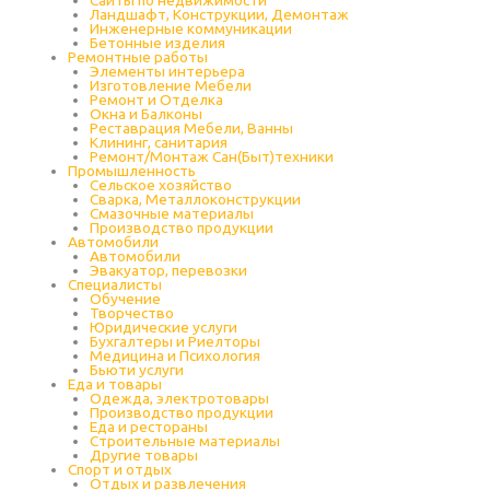
Сайты по недвижимости
Ландшафт, Конструкции, Демонтаж
Инженерные коммуникации
Бетонные изделия
Ремонтные работы
Элементы интерьера
Изготовление Мебели
Ремонт и Отделка
Окна и Балконы
Реставрация Мебели, Ванны
Клининг, санитария
Ремонт/Монтаж Сан(Быт)техники
Промышленность
Cельское хозяйство
Сварка, Металлоконструкции
Cмазочные материалы
Производство продукции
Автомобили
Автомобили
Эвакуатор, перевозки
Специалисты
Обучение
Творчество
Юридические услуги
Бухгалтеры и Риелторы
Медицина и Психология
Бьюти услуги
Еда и товары
Одежда, электротовары
Производство продукции
Еда и рестораны
Строительные материалы
Другие товары
Спорт и отдых
Отдых и развлечения