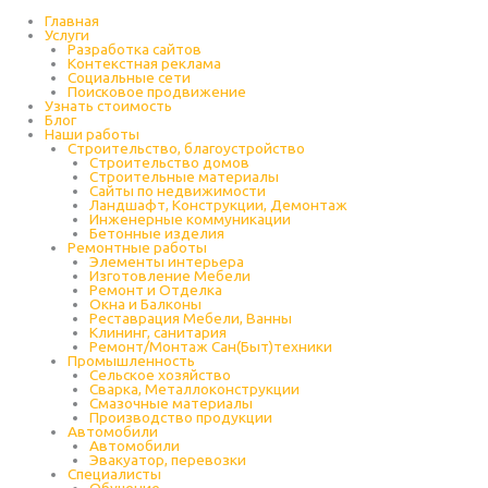
Перейти
к
Главная
содержимому
Услуги
Разработка сайтов
Контекстная реклама
Социальные сети
Поисковое продвижение
Узнать стоимость
Блог
Наши работы
Строительство, благоустройство
Строительство домов
Строительные материалы
Сайты по недвижимости
Ландшафт, Конструкции, Демонтаж
Инженерные коммуникации
Бетонные изделия
Ремонтные работы
Элементы интерьера
Изготовление Мебели
Ремонт и Отделка
Окна и Балконы
Реставрация Мебели, Ванны
Клининг, санитария
Ремонт/Монтаж Сан(Быт)техники
Промышленность
Cельское хозяйство
Сварка, Металлоконструкции
Cмазочные материалы
Производство продукции
Автомобили
Автомобили
Эвакуатор, перевозки
Специалисты