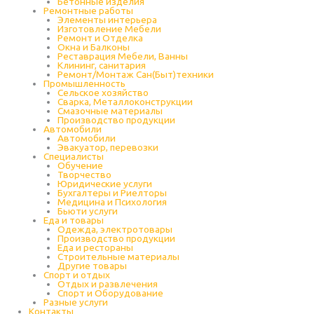
Бетонные изделия
Ремонтные работы
Элементы интерьера
Изготовление Мебели
Ремонт и Отделка
Окна и Балконы
Реставрация Мебели, Ванны
Клининг, санитария
Ремонт/Монтаж Сан(Быт)техники
Промышленность
Cельское хозяйство
Сварка, Металлоконструкции
Cмазочные материалы
Производство продукции
Автомобили
Автомобили
Эвакуатор, перевозки
Специалисты
Обучение
Творчество
Юридические услуги
Бухгалтеры и Риелторы
Медицина и Психология
Бьюти услуги
Еда и товары
Одежда, электротовары
Производство продукции
Еда и рестораны
Строительные материалы
Другие товары
Спорт и отдых
Отдых и развлечения
Спорт и Оборудование
Разные услуги
Контакты