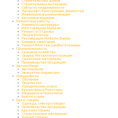
Строительство домов
Строительные материалы
Сайты по недвижимости
Ландшафт, Конструкции, Демонтаж
Инженерные коммуникации
Бетонные изделия
Ремонтные работы
Элементы интерьера
Изготовление Мебели
Ремонт и Отделка
Окна и Балконы
Реставрация Мебели, Ванны
Клининг, санитария
Ремонт/Монтаж Сан(Быт)техники
Промышленность
Cельское хозяйство
Сварка, Металлоконструкции
Cмазочные материалы
Производство продукции
Автомобили
Автомобили
Эвакуатор, перевозки
Специалисты
Обучение
Творчество
Юридические услуги
Бухгалтеры и Риелторы
Медицина и Психология
Бьюти услуги
Еда и товары
Одежда, электротовары
Производство продукции
Еда и рестораны
Строительные материалы
Другие товары