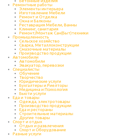
Бетонные изделия
Ремонтные работы
Элементы интерьера
Изготовление Мебели
Ремонт и Отделка
Окна и Балконы
Реставрация Мебели, Ванны
Клининг, санитария
Ремонт/Монтаж Сан(Быт)техники
Промышленность
Cельское хозяйство
Сварка, Металлоконструкции
Cмазочные материалы
Производство продукции
Автомобили
Автомобили
Эвакуатор, перевозки
Специалисты
Обучение
Творчество
Юридические услуги
Бухгалтеры и Риелторы
Медицина и Психология
Бьюти услуги
Еда и товары
Одежда, электротовары
Производство продукции
Еда и рестораны
Строительные материалы
Другие товары
Спорт и отдых
Отдых и развлечения
Спорт и Оборудование
Разные услуги