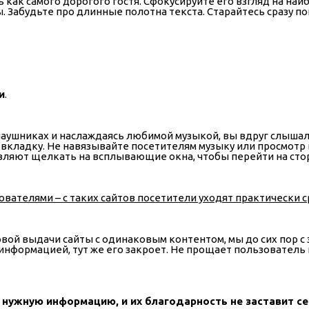
 как самого дорогого гостя. Сфокусируйте его взгляд на наи
Забудьте про длинные полотна текста. Старайтесь сразу пок
и
.
в наушниках и наслаждаясь любимой музыкой, вы вдруг слыша
вкладку. Не навязывайте посетителям музыку или просмотр 
ляют щелкать на всплывающие окна, чтобы перейти на стор
вателями – с таких сайтов посетители уходят практически ср
вой выдачи сайты с одинаковым контентом, мы до сих пор с 
информацией, тут же его закроет. Не прощает пользователь 
и нужную информацию, и их благодарность не заставит с