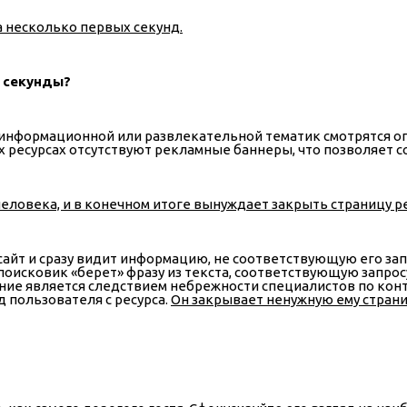
а несколько первых секунд.
е секунды?
информационной или развлекательной тематик смотрятся оп
 ресурсах отсутствуют рекламные баннеры, что позволяет с
ловека, и в конечном итоге вынуждает закрыть страницу ре
 сайт и сразу видит информацию, не соответствующую его за
 поисковик «берет» фразу из текста, соответствующую запро
ение является следствием небрежности специалистов по кон
д пользователя с ресурса.
Он закрывает ненужную ему страни