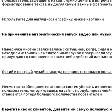
Пользователя, зашедшего на сайт, нужно ценить и встречать
форматирование текста, выделяя самые важные фрагменты. 
Используйте для наглядности графику, емкие картинки.
Не применяйте автоматический запуск видео или музык
Наверняка многие сталкивались с ситуацией, когда, сидя 
находили источник нежелательных звуков и закрывали эту 
принуждают к совершению каких-либо действий или застав
Яркий и пестрый дизайн никогда не приветствовался пользо
Несмотря на обещания поисковых систем убирать из поиско
пользователь, натолкнувшись на сайт с продублированной 
становится потеря большого количества посетителей.
Берегите своих клиентов, давайте им самую полезную 