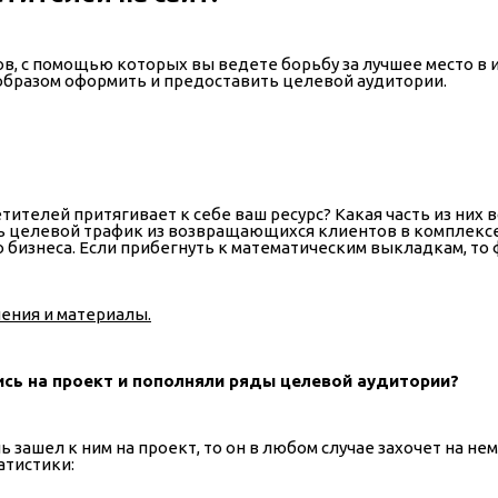
, с помощью которых вы ведете борьбу за лучшее место в и
 образом оформить и предоставить целевой аудитории.
етителей притягивает к себе ваш ресурс? Какая часть из ни
дь целевой трафик из возвращающихся клиентов в комплекс
 бизнеса. Если прибегнуть к математическим выкладкам, то
ения и материалы.
сь на проект и пополняли ряды целевой аудитории?
 зашел к ним на проект, то он в любом случае захочет на не
атистики: