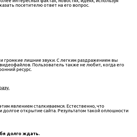
более интересных фактах, новостях, идеях, используя
азать посетителю ответ на его вопрос.
ли громкие лишние звуки. С легким раздражением вы
видеофайлов. Пользователь также не любит, когда его
онний ресурс.
азу.
этим явлением сталкиваемся. Естественно, что
и долгое открытие сайта. Результатом такой оплошности
ебя долго ждать.