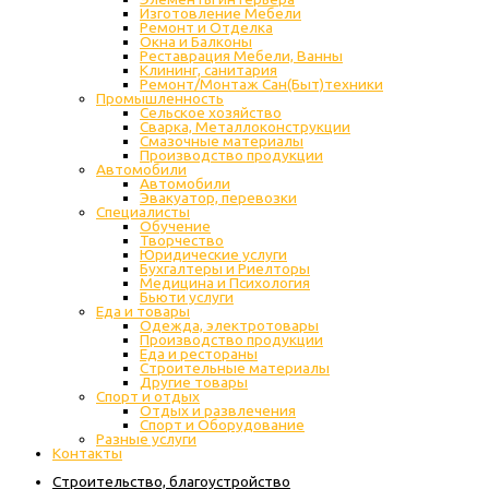
Изготовление Мебели
Ремонт и Отделка
Окна и Балконы
Реставрация Мебели, Ванны
Клининг, санитария
Ремонт/Монтаж Сан(Быт)техники
Промышленность
Cельское хозяйство
Сварка, Металлоконструкции
Cмазочные материалы
Производство продукции
Автомобили
Автомобили
Эвакуатор, перевозки
Специалисты
Обучение
Творчество
Юридические услуги
Бухгалтеры и Риелторы
Медицина и Психология
Бьюти услуги
Еда и товары
Одежда, электротовары
Производство продукции
Еда и рестораны
Строительные материалы
Другие товары
Спорт и отдых
Отдых и развлечения
Спорт и Оборудование
Разные услуги
Контакты
Строительство, благоустройство