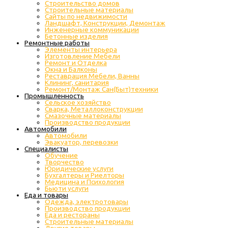
Строительство домов
Строительные материалы
Сайты по недвижимости
Ландшафт, Конструкции, Демонтаж
Инженерные коммуникации
Бетонные изделия
Ремонтные работы
Элементы интерьера
Изготовление Мебели
Ремонт и Отделка
Окна и Балконы
Реставрация Мебели, Ванны
Клининг, санитария
Ремонт/Монтаж Сан(Быт)техники
Промышленность
Cельское хозяйство
Сварка, Металлоконструкции
Cмазочные материалы
Производство продукции
Автомобили
Автомобили
Эвакуатор, перевозки
Специалисты
Обучение
Творчество
Юридические услуги
Бухгалтеры и Риелторы
Медицина и Психология
Бьюти услуги
Еда и товары
Одежда, электротовары
Производство продукции
Еда и рестораны
Строительные материалы