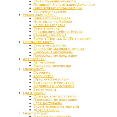
Сайты по недвижимости
Ландшафт, Конструкции, Демонтаж
Инженерные коммуникации
Бетонные изделия
Ремонтные работы
Элементы интерьера
Изготовление Мебели
Ремонт и Отделка
Окна и Балконы
Реставрация Мебели, Ванны
Клининг, санитария
Ремонт/Монтаж Сан(Быт)техники
Промышленность
Cельское хозяйство
Сварка, Металлоконструкции
Cмазочные материалы
Производство продукции
Автомобили
Автомобили
Эвакуатор, перевозки
Специалисты
Обучение
Творчество
Юридические услуги
Бухгалтеры и Риелторы
Медицина и Психология
Бьюти услуги
Еда и товары
Одежда, электротовары
Производство продукции
Еда и рестораны
Строительные материалы
Другие товары
Спорт и отдых
Отдых и развлечения