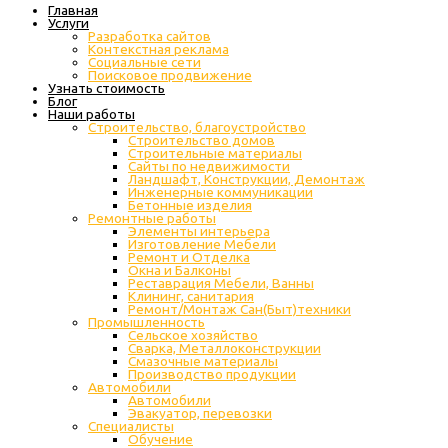
Главная
Услуги
Разработка сайтов
Контекстная реклама
Социальные сети
Поисковое продвижение
Узнать стоимость
Блог
Наши работы
Строительство, благоустройство
Строительство домов
Строительные материалы
Сайты по недвижимости
Ландшафт, Конструкции, Демонтаж
Инженерные коммуникации
Бетонные изделия
Ремонтные работы
Элементы интерьера
Изготовление Мебели
Ремонт и Отделка
Окна и Балконы
Реставрация Мебели, Ванны
Клининг, санитария
Ремонт/Монтаж Сан(Быт)техники
Промышленность
Cельское хозяйство
Сварка, Металлоконструкции
Cмазочные материалы
Производство продукции
Автомобили
Автомобили
Эвакуатор, перевозки
Специалисты
Обучение