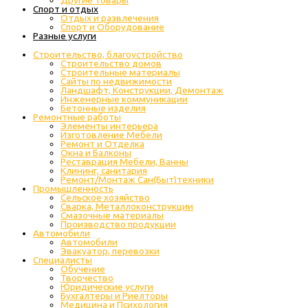
Другие товары
Спорт и отдых
Отдых и развлечения
Спорт и Оборудование
Разные услуги
Строительство, благоустройство
Строительство домов
Строительные материалы
Сайты по недвижимости
Ландшафт, Конструкции, Демонтаж
Инженерные коммуникации
Бетонные изделия
Ремонтные работы
Элементы интерьера
Изготовление Мебели
Ремонт и Отделка
Окна и Балконы
Реставрация Мебели, Ванны
Клининг, санитария
Ремонт/Монтаж Сан(Быт)техники
Промышленность
Cельское хозяйство
Сварка, Металлоконструкции
Cмазочные материалы
Производство продукции
Автомобили
Автомобили
Эвакуатор, перевозки
Специалисты
Обучение
Творчество
Юридические услуги
Бухгалтеры и Риелторы
Медицина и Психология