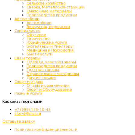
Cельское хозяйство
Сварка, Металлоконструкции
Cмазочные материалы
Производство продукции
Автомобили
Автомобили
Эвакуатор, перевозки
Специалисты
Обучение
Творчество
Юридические услуги
Бухгалтеры и Риелторы
Медицина и Психология
Бьюти услуги
Еда и товары
Одежда, электротовары
Производство продукции
Еда и рестораны
Строительные материалы
Другие товары
Спорт и отдых
Отдых и развлечения
Спорт и Оборудование
Разные услуги
Как связаться с нами
+7 (999) 155-10-43
site-it@mail.ru
Оставьте заявку
Политика конфиденциальности