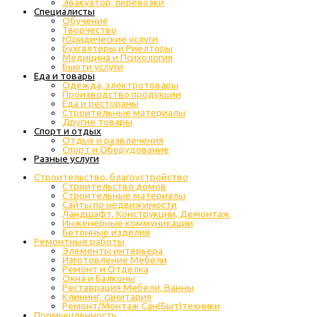
Эвакуатор, перевозки
Специалисты
Обучение
Творчество
Юридические услуги
Бухгалтеры и Риелторы
Медицина и Психология
Бьюти услуги
Еда и товары
Одежда, электротовары
Производство продукции
Еда и рестораны
Строительные материалы
Другие товары
Спорт и отдых
Отдых и развлечения
Спорт и Оборудование
Разные услуги
Строительство, благоустройство
Строительство домов
Строительные материалы
Сайты по недвижимости
Ландшафт, Конструкции, Демонтаж
Инженерные коммуникации
Бетонные изделия
Ремонтные работы
Элементы интерьера
Изготовление Мебели
Ремонт и Отделка
Окна и Балконы
Реставрация Мебели, Ванны
Клининг, санитария
Ремонт/Монтаж Сан(Быт)техники
Промышленность