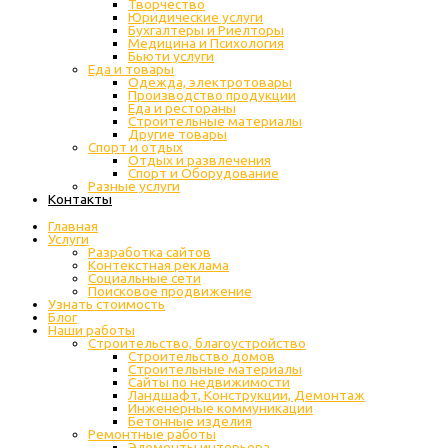
Творчество
Юридические услуги
Бухгалтеры и Риелторы
Медицина и Психология
Бьюти услуги
Еда и товары
Одежда, электротовары
Производство продукции
Еда и рестораны
Строительные материалы
Другие товары
Спорт и отдых
Отдых и развлечения
Спорт и Оборудование
Разные услуги
Контакты
Главная
Услуги
Разработка сайтов
Контекстная реклама
Социальные сети
Поисковое продвижение
Узнать стоимость
Блог
Наши работы
Строительство, благоустройство
Строительство домов
Строительные материалы
Сайты по недвижимости
Ландшафт, Конструкции, Демонтаж
Инженерные коммуникации
Бетонные изделия
Ремонтные работы
Элементы интерьера