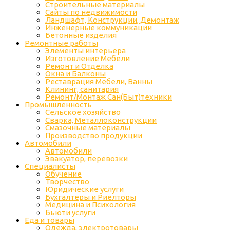
Строительные материалы
Сайты по недвижимости
Ландшафт, Конструкции, Демонтаж
Инженерные коммуникации
Бетонные изделия
Ремонтные работы
Элементы интерьера
Изготовление Мебели
Ремонт и Отделка
Окна и Балконы
Реставрация Мебели, Ванны
Клининг, санитария
Ремонт/Монтаж Сан(Быт)техники
Промышленность
Cельское хозяйство
Сварка, Металлоконструкции
Cмазочные материалы
Производство продукции
Автомобили
Автомобили
Эвакуатор, перевозки
Специалисты
Обучение
Творчество
Юридические услуги
Бухгалтеры и Риелторы
Медицина и Психология
Бьюти услуги
Еда и товары
Одежда, электротовары