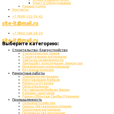
Спорт и Оборудование
Разные услуги
Контакты
+7 (999) 155-10-43
site-it@mail.ru
+7 (962) 548-28-29
site-it@mail.ru
Выберите категорию:
Строительство, благоустройство
Строительство домов
Строительные материалы
Сайты по недвижимости
Ландшафт, Конструкции, Демонтаж
Инженерные коммуникации
Бетонные изделия
Ремонтные работы
Элементы интерьера
Изготовление Мебели
Ремонт и Отделка
Окна и Балконы
Реставрация Мебели, Ванны
Клининг, санитария
Ремонт/Монтаж Сан(Быт)техники
Промышленность
Cельское хозяйство
Сварка, Металлоконструкции
Cмазочные материалы
Производство продукции