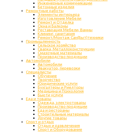
Инженерные коммуникации
Бетонные изделия
Ремонтные работы
Элементы интерьера
Изготовление Мебели
Ремонт и Отделка
Окна и Балконы
Реставрация Мебели, Ванны
Клининг, санитария
Ремонт/Монтаж Сан(Быт)техники
Промышленность
Cельское хозяйство
Сварка, Металлоконструкции
Cмазочные материалы
Производство продукции
Автомобили
Автомобили
Эвакуатор, перевозки
Специалисты
Обучение
Творчество
Юридические услуги
Бухгалтеры и Риелторы
Медицина и Психология
Бьюти услуги
Еда и товары
Одежда, электротовары
Производство продукции
Еда и рестораны
Строительные материалы
Другие товары
Спорт и отдых
Отдых и развлечения
Спорт и Оборудование