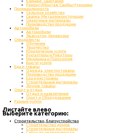
Клининг, санитария
Ремонт/Монтаж Сан(Быт)техники
Промышленность
Cельское хозяйство
Сварка, Металлоконструкции
Cмазочные материалы
Производство продукции
Автомобили
Автомобили
Эвакуатор, перевозки
Специалисты
Обучение
Творчество
Юридические услуги
Бухгалтеры и Риелторы
Медицина и Психология
Бьюти услуги
Еда и товары
Одежда, электротовары
Производство продукции
Еда и рестораны
Строительные материалы
Другие товары
Спорт и отдых
Отдых и развлечения
Спорт и Оборудование
Разные услуги
Листайте влево
Выберите категорию:
Строительство, благоустройство
Строительство домов
Строительные материалы
Сайты по недвижимости