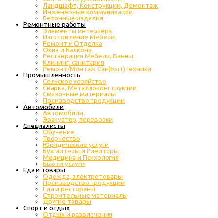
Ландшафт, Конструкции, Демонтаж
Инженерные коммуникации
Бетонные изделия
Ремонтные работы
Элементы интерьера
Изготовление Мебели
Ремонт и Отделка
Окна и Балконы
Реставрация Мебели, Ванны
Клининг, санитария
Ремонт/Монтаж Сан(Быт)техники
Промышленность
Cельское хозяйство
Сварка, Металлоконструкции
Cмазочные материалы
Производство продукции
Автомобили
Автомобили
Эвакуатор, перевозки
Специалисты
Обучение
Творчество
Юридические услуги
Бухгалтеры и Риелторы
Медицина и Психология
Бьюти услуги
Еда и товары
Одежда, электротовары
Производство продукции
Еда и рестораны
Строительные материалы
Другие товары
Спорт и отдых
Отдых и развлечения