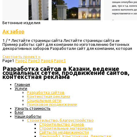
Бетонные изделия
Ак забор
1 / * Листайте страницы сайта Листайте страницы сайта 🧱
Пример работы: сайт для компании по изготовлению бетонных
декоративных заборов Разработали сайт для компании, которая
Смотреть проект »
Page
1
Page
2
Page
3
Page
4
Page
5
Разработка сайтов в Казани, ведение
социальных сетей, продвижение сайтов,
контекстная реклама
Главная
Услуги
Разработка сайтов
Контекстная реклама
Социальные сети
Поисковое продвижение
Узнать стоимость
Блог
Наши работы
Строительство, благоустройство
Строительство домов
Строительные материалы
Сайты по недвижимости
Ландшафт, Конструкции, Демонтаж