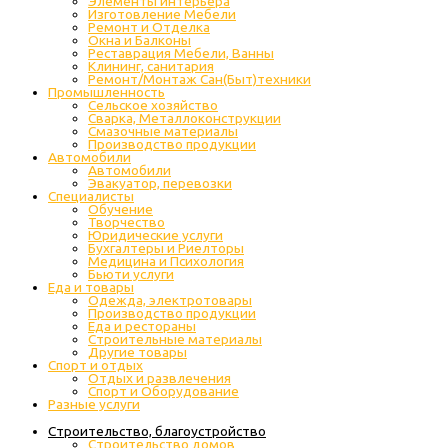
Элементы интерьера
Изготовление Мебели
Ремонт и Отделка
Окна и Балконы
Реставрация Мебели, Ванны
Клининг, санитария
Ремонт/Монтаж Сан(Быт)техники
Промышленность
Cельское хозяйство
Сварка, Металлоконструкции
Cмазочные материалы
Производство продукции
Автомобили
Автомобили
Эвакуатор, перевозки
Специалисты
Обучение
Творчество
Юридические услуги
Бухгалтеры и Риелторы
Медицина и Психология
Бьюти услуги
Еда и товары
Одежда, электротовары
Производство продукции
Еда и рестораны
Строительные материалы
Другие товары
Спорт и отдых
Отдых и развлечения
Спорт и Оборудование
Разные услуги
Строительство, благоустройство
Строительство домов