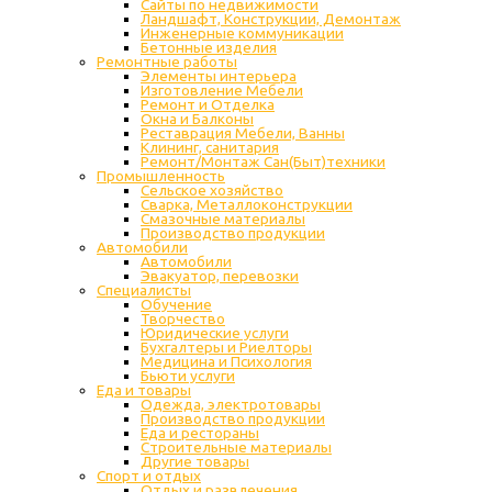
Сайты по недвижимости
Ландшафт, Конструкции, Демонтаж
Инженерные коммуникации
Бетонные изделия
Ремонтные работы
Элементы интерьера
Изготовление Мебели
Ремонт и Отделка
Окна и Балконы
Реставрация Мебели, Ванны
Клининг, санитария
Ремонт/Монтаж Сан(Быт)техники
Промышленность
Cельское хозяйство
Сварка, Металлоконструкции
Cмазочные материалы
Производство продукции
Автомобили
Автомобили
Эвакуатор, перевозки
Специалисты
Обучение
Творчество
Юридические услуги
Бухгалтеры и Риелторы
Медицина и Психология
Бьюти услуги
Еда и товары
Одежда, электротовары
Производство продукции
Еда и рестораны
Строительные материалы
Другие товары
Спорт и отдых
Отдых и развлечения