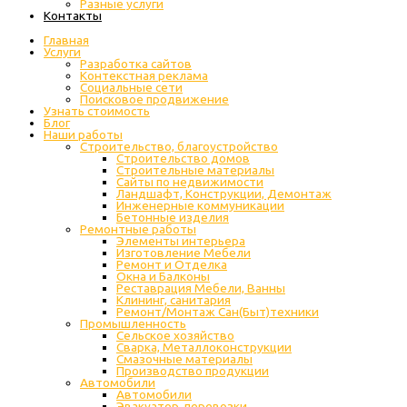
Разные услуги
Контакты
Главная
Услуги
Разработка сайтов
Контекстная реклама
Социальные сети
Поисковое продвижение
Узнать стоимость
Блог
Наши работы
Строительство, благоустройство
Строительство домов
Строительные материалы
Сайты по недвижимости
Ландшафт, Конструкции, Демонтаж
Инженерные коммуникации
Бетонные изделия
Ремонтные работы
Элементы интерьера
Изготовление Мебели
Ремонт и Отделка
Окна и Балконы
Реставрация Мебели, Ванны
Клининг, санитария
Ремонт/Монтаж Сан(Быт)техники
Промышленность
Cельское хозяйство
Сварка, Металлоконструкции
Cмазочные материалы
Производство продукции
Автомобили
Автомобили
Эвакуатор, перевозки