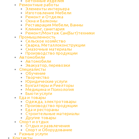
Бетонные изделия
Ремонтные работы
Элементы интерьера
Изготовление Мебели
Ремонт и Отделка
Окна и Балконы
Реставрация Мебели, Ванны
Клининг, санитария
Ремонт/Монтаж Сан(Быт)техники
Промышленность
Cельское хозяйство
Сварка, Металлоконструкции
Cмазочные материалы
Производство продукции
Автомобили
Автомобили
Эвакуатор, перевозки
Специалисты
Обучение
Творчество
Юридические услуги
Бухгалтеры и Риелторы
Медицина и Психология
Бьюти услуги
Еда и товары
Одежда, электротовары
Производство продукции
Еда и рестораны
Строительные материалы
Другие товары
Спорт и отдых
Отдых и развлечения
Спорт и Оборудование
Разные услуги
Контакты