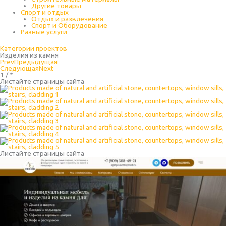
Другие товары
Спорт и отдых
Отдых и развлечения
Спорт и Оборудование
Разные услуги
Категории проектов
Изделия из камня
Prev
Предыдущая
Следующая
Next
1 / *
Листайте страницы сайта
Листайте страницы сайта