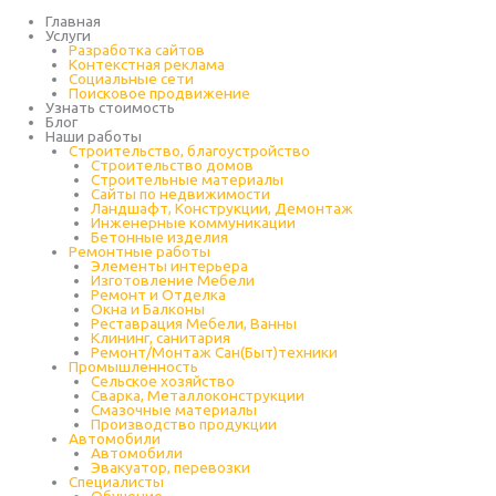
Перейти
к
Главная
содержимому
Услуги
Разработка сайтов
Контекстная реклама
Социальные сети
Поисковое продвижение
Узнать стоимость
Блог
Наши работы
Строительство, благоустройство
Строительство домов
Строительные материалы
Сайты по недвижимости
Ландшафт, Конструкции, Демонтаж
Инженерные коммуникации
Бетонные изделия
Ремонтные работы
Элементы интерьера
Изготовление Мебели
Ремонт и Отделка
Окна и Балконы
Реставрация Мебели, Ванны
Клининг, санитария
Ремонт/Монтаж Сан(Быт)техники
Промышленность
Cельское хозяйство
Сварка, Металлоконструкции
Cмазочные материалы
Производство продукции
Автомобили
Автомобили
Эвакуатор, перевозки
Специалисты