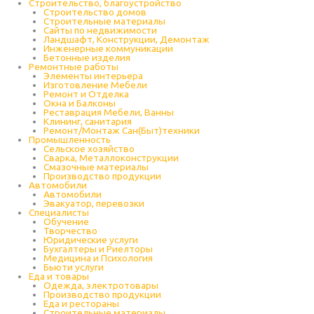
Строительство, благоустройство
Строительство домов
Строительные материалы
Сайты по недвижимости
Ландшафт, Конструкции, Демонтаж
Инженерные коммуникации
Бетонные изделия
Ремонтные работы
Элементы интерьера
Изготовление Мебели
Ремонт и Отделка
Окна и Балконы
Реставрация Мебели, Ванны
Клининг, санитария
Ремонт/Монтаж Сан(Быт)техники
Промышленность
Cельское хозяйство
Сварка, Металлоконструкции
Cмазочные материалы
Производство продукции
Автомобили
Автомобили
Эвакуатор, перевозки
Специалисты
Обучение
Творчество
Юридические услуги
Бухгалтеры и Риелторы
Медицина и Психология
Бьюти услуги
Еда и товары
Одежда, электротовары
Производство продукции
Еда и рестораны
Строительные материалы