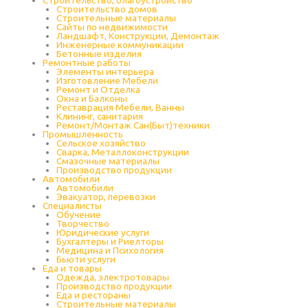
Строительство, благоустройство
Строительство домов
Строительные материалы
Сайты по недвижимости
Ландшафт, Конструкции, Демонтаж
Инженерные коммуникации
Бетонные изделия
Ремонтные работы
Элементы интерьера
Изготовление Мебели
Ремонт и Отделка
Окна и Балконы
Реставрация Мебели, Ванны
Клининг, санитария
Ремонт/Монтаж Сан(Быт)техники
Промышленность
Cельское хозяйство
Сварка, Металлоконструкции
Cмазочные материалы
Производство продукции
Автомобили
Автомобили
Эвакуатор, перевозки
Специалисты
Обучение
Творчество
Юридические услуги
Бухгалтеры и Риелторы
Медицина и Психология
Бьюти услуги
Еда и товары
Одежда, электротовары
Производство продукции
Еда и рестораны
Строительные материалы