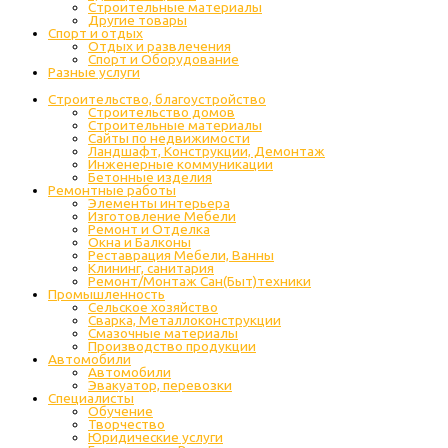
Строительные материалы
Другие товары
Спорт и отдых
Отдых и развлечения
Спорт и Оборудование
Разные услуги
Строительство, благоустройство
Строительство домов
Строительные материалы
Сайты по недвижимости
Ландшафт, Конструкции, Демонтаж
Инженерные коммуникации
Бетонные изделия
Ремонтные работы
Элементы интерьера
Изготовление Мебели
Ремонт и Отделка
Окна и Балконы
Реставрация Мебели, Ванны
Клининг, санитария
Ремонт/Монтаж Сан(Быт)техники
Промышленность
Cельское хозяйство
Сварка, Металлоконструкции
Cмазочные материалы
Производство продукции
Автомобили
Автомобили
Эвакуатор, перевозки
Специалисты
Обучение
Творчество
Юридические услуги