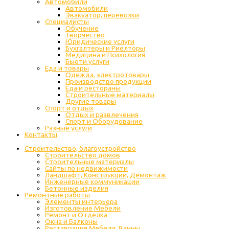
Автомобили
Автомобили
Эвакуатор, перевозки
Специалисты
Обучение
Творчество
Юридические услуги
Бухгалтеры и Риелторы
Медицина и Психология
Бьюти услуги
Еда и товары
Одежда, электротовары
Производство продукции
Еда и рестораны
Строительные материалы
Другие товары
Спорт и отдых
Отдых и развлечения
Спорт и Оборудование
Разные услуги
Контакты
Строительство, благоустройство
Строительство домов
Строительные материалы
Сайты по недвижимости
Ландшафт, Конструкции, Демонтаж
Инженерные коммуникации
Бетонные изделия
Ремонтные работы
Элементы интерьера
Изготовление Мебели
Ремонт и Отделка
Окна и Балконы
Реставрация Мебели, Ванны