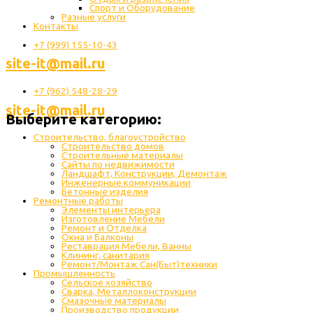
Спорт и Оборудование
Разные услуги
Контакты
+7 (999) 155-10-43
site-it@mail.ru
+7 (962) 548-28-29
site-it@mail.ru
Выберите категорию:
Строительство, благоустройство
Строительство домов
Строительные материалы
Сайты по недвижимости
Ландшафт, Конструкции, Демонтаж
Инженерные коммуникации
Бетонные изделия
Ремонтные работы
Элементы интерьера
Изготовление Мебели
Ремонт и Отделка
Окна и Балконы
Реставрация Мебели, Ванны
Клининг, санитария
Ремонт/Монтаж Сан(Быт)техники
Промышленность
Cельское хозяйство
Сварка, Металлоконструкции
Cмазочные материалы
Производство продукции