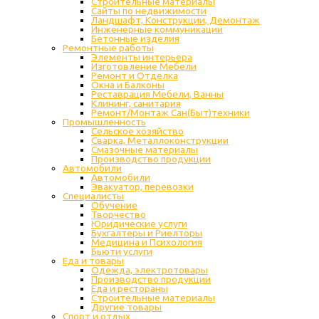
Строительные материалы
Сайты по недвижимости
Ландшафт, Конструкции, Демонтаж
Инженерные коммуникации
Бетонные изделия
Ремонтные работы
Элементы интерьера
Изготовление Мебели
Ремонт и Отделка
Окна и Балконы
Реставрация Мебели, Ванны
Клининг, санитария
Ремонт/Монтаж Сан(Быт)техники
Промышленность
Cельское хозяйство
Сварка, Металлоконструкции
Cмазочные материалы
Производство продукции
Автомобили
Автомобили
Эвакуатор, перевозки
Специалисты
Обучение
Творчество
Юридические услуги
Бухгалтеры и Риелторы
Медицина и Психология
Бьюти услуги
Еда и товары
Одежда, электротовары
Производство продукции
Еда и рестораны
Строительные материалы
Другие товары
Спорт и отдых