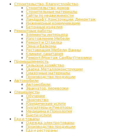
Строительство, благоустройство
Строительство домов
Строительные материалы
Сайты по недвижимости
Ландшафт, Конструкции, Демонтаж
Инженерные коммуникации
Бетонные изделия
Ремонтные работы
Элементы интерьера
Изготовление Мебели
Ремонт и Отделка
Окна и Балконы
Реставрация Мебели, Ванны
Клининг, санитария
Ремонт/Монтаж Сан(Быт)техники
Промышленность
Cельское хозяйство
Сварка, Металлоконструкции
Cмазочные материалы
Производство продукции
Автомобили
Автомобили
Эвакуатор, перевозки
Специалисты
Обучение
Творчество
Юридические услуги
Бухгалтеры и Риелторы
Медицина и Психология
Бьюти услуги
Еда и товары
Одежда, электротовары
Производство продукции
Еда и рестораны