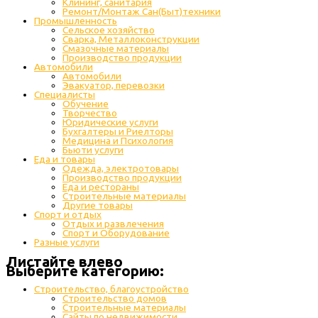
Клининг, санитария
Ремонт/Монтаж Сан(Быт)техники
Промышленность
Cельское хозяйство
Сварка, Металлоконструкции
Cмазочные материалы
Производство продукции
Автомобили
Автомобили
Эвакуатор, перевозки
Специалисты
Обучение
Творчество
Юридические услуги
Бухгалтеры и Риелторы
Медицина и Психология
Бьюти услуги
Еда и товары
Одежда, электротовары
Производство продукции
Еда и рестораны
Строительные материалы
Другие товары
Спорт и отдых
Отдых и развлечения
Спорт и Оборудование
Разные услуги
Листайте влево
Выберите категорию:
Строительство, благоустройство
Строительство домов
Строительные материалы
Сайты по недвижимости