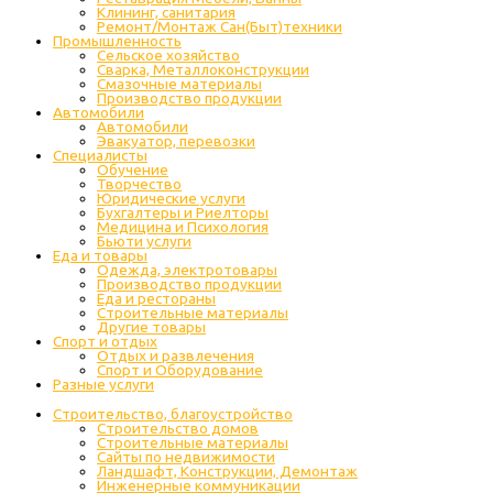
Клининг, санитария
Ремонт/Монтаж Сан(Быт)техники
Промышленность
Cельское хозяйство
Сварка, Металлоконструкции
Cмазочные материалы
Производство продукции
Автомобили
Автомобили
Эвакуатор, перевозки
Специалисты
Обучение
Творчество
Юридические услуги
Бухгалтеры и Риелторы
Медицина и Психология
Бьюти услуги
Еда и товары
Одежда, электротовары
Производство продукции
Еда и рестораны
Строительные материалы
Другие товары
Спорт и отдых
Отдых и развлечения
Спорт и Оборудование
Разные услуги
Строительство, благоустройство
Строительство домов
Строительные материалы
Сайты по недвижимости
Ландшафт, Конструкции, Демонтаж
Инженерные коммуникации