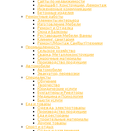
Сайты по недвижимости
Ландшафт, Конструкции, Демонтаж
Инженерные коммуникации
Бетонные изделия
Ремонтные работы
Элементы интерьера
Изготовление Мебели
Ремонт и Отделка
Окна и Балконы
Реставрация Мебели, Ванны
Клининг, санитария
Ремонт/Монтаж Сан(Быт)техники
Промышленность
Cельское хозяйство
Сварка, Металлоконструкции
Cмазочные материалы
Производство продукции
Автомобили
Автомобили
Эвакуатор, перевозки
Специалисты
Обучение
Творчество
Юридические услуги
Бухгалтеры и Риелторы
Медицина и Психология
Бьюти услуги
Еда и товары
Одежда, электротовары
Производство продукции
Еда и рестораны
Строительные материалы
Другие товары
Спорт и отдых
Отдых и развлечения