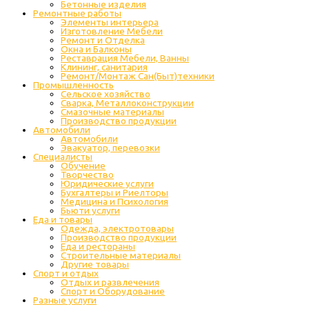
Бетонные изделия
Ремонтные работы
Элементы интерьера
Изготовление Мебели
Ремонт и Отделка
Окна и Балконы
Реставрация Мебели, Ванны
Клининг, санитария
Ремонт/Монтаж Сан(Быт)техники
Промышленность
Cельское хозяйство
Сварка, Металлоконструкции
Cмазочные материалы
Производство продукции
Автомобили
Автомобили
Эвакуатор, перевозки
Специалисты
Обучение
Творчество
Юридические услуги
Бухгалтеры и Риелторы
Медицина и Психология
Бьюти услуги
Еда и товары
Одежда, электротовары
Производство продукции
Еда и рестораны
Строительные материалы
Другие товары
Спорт и отдых
Отдых и развлечения
Спорт и Оборудование
Разные услуги