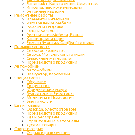
Ландшафт, Конструкции, Демонтаж
Инженерные коммуникации
Бетонные изделия
Ремонтные работы
Элементы интерьера
Изготовление Мебели
Ремонт и Отделка
Окна и Балконы
Реставрация Мебели, Ванны
Клининг, санитария
Ремонт/Монтаж Сан(Быт)техники
Промышленность
Cельское хозяйство
Сварка, Металлоконструкции
Cмазочные материалы
Производство продукции
Автомобили
Автомобили
Эвакуатор, перевозки
Специалисты
Обучение
Творчество
Юридические услуги
Бухгалтеры и Риелторы
Медицина и Психология
Бьюти услуги
Еда и товары
Одежда, электротовары
Производство продукции
Еда и рестораны
Строительные материалы
Другие товары
Спорт и отдых
Отдых и развлечения