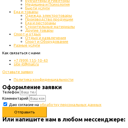
Бухгалтеры и Риелторы
Медицина и Психология
Бьюти услуги
Еда и товары
Одежда, электротовары
Производство продукции
Еда и рестораны
Строительные материалы
Другие товары
Спорт и отдых
Отдых и развлечения
Спорт и Оборудование
Разные услуги
Как связаться с нами
+7 (999) 155-10-43
site-it@mail.ru
Оставьте заявку
Политика конфиденциальности
Оформление заявки
Телефон
Комментарий
Даю согласие на
обработку персональных данных
Отправить
Или напишите нам в любом месcенджере: