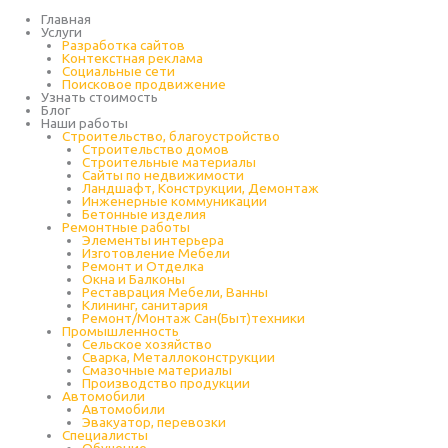
Перейти
к
Главная
содержимому
Услуги
Разработка сайтов
Контекстная реклама
Социальные сети
Поисковое продвижение
Узнать стоимость
Блог
Наши работы
Строительство, благоустройство
Строительство домов
Строительные материалы
Сайты по недвижимости
Ландшафт, Конструкции, Демонтаж
Инженерные коммуникации
Бетонные изделия
Ремонтные работы
Элементы интерьера
Изготовление Мебели
Ремонт и Отделка
Окна и Балконы
Реставрация Мебели, Ванны
Клининг, санитария
Ремонт/Монтаж Сан(Быт)техники
Промышленность
Cельское хозяйство
Сварка, Металлоконструкции
Cмазочные материалы
Производство продукции
Автомобили
Автомобили
Эвакуатор, перевозки
Специалисты