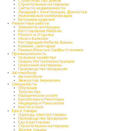
Строительство домов
Строительные материалы
Сайты по недвижимости
Ландшафт, Конструкции, Демонтаж
Инженерные коммуникации
Бетонные изделия
Ремонтные работы
Элементы интерьера
Изготовление Мебели
Ремонт и Отделка
Окна и Балконы
Реставрация Мебели, Ванны
Клининг, санитария
Ремонт/Монтаж Сан(Быт)техники
Промышленность
Cельское хозяйство
Сварка, Металлоконструкции
Cмазочные материалы
Производство продукции
Автомобили
Автомобили
Эвакуатор, перевозки
Специалисты
Обучение
Творчество
Юридические услуги
Бухгалтеры и Риелторы
Медицина и Психология
Бьюти услуги
Еда и товары
Одежда, электротовары
Производство продукции
Еда и рестораны
Строительные материалы
Другие товары