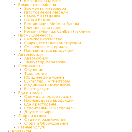
Бетонные изделия
Ремонтные работы
Элементы интерьера
Изготовление Мебели
Ремонт и Отделка
Окна и Балконы
Реставрация Мебели, Ванны
Клининг, санитария
Ремонт/Монтаж Сан(Быт)техники
Промышленность
Cельское хозяйство
Сварка, Металлоконструкции
Cмазочные материалы
Производство продукции
Автомобили
Автомобили
Эвакуатор, перевозки
Специалисты
Обучение
Творчество
Юридические услуги
Бухгалтеры и Риелторы
Медицина и Психология
Бьюти услуги
Еда и товары
Одежда, электротовары
Производство продукции
Еда и рестораны
Строительные материалы
Другие товары
Спорт и отдых
Отдых и развлечения
Спорт и Оборудование
Разные услуги
Контакты