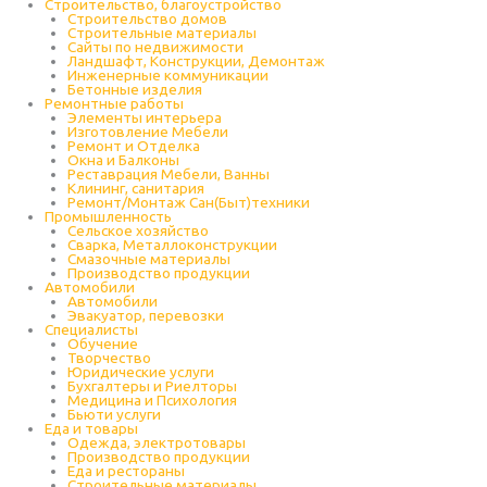
Строительство, благоустройство
Строительство домов
Строительные материалы
Сайты по недвижимости
Ландшафт, Конструкции, Демонтаж
Инженерные коммуникации
Бетонные изделия
Ремонтные работы
Элементы интерьера
Изготовление Мебели
Ремонт и Отделка
Окна и Балконы
Реставрация Мебели, Ванны
Клининг, санитария
Ремонт/Монтаж Сан(Быт)техники
Промышленность
Cельское хозяйство
Сварка, Металлоконструкции
Cмазочные материалы
Производство продукции
Автомобили
Автомобили
Эвакуатор, перевозки
Специалисты
Обучение
Творчество
Юридические услуги
Бухгалтеры и Риелторы
Медицина и Психология
Бьюти услуги
Еда и товары
Одежда, электротовары
Производство продукции
Еда и рестораны
Строительные материалы