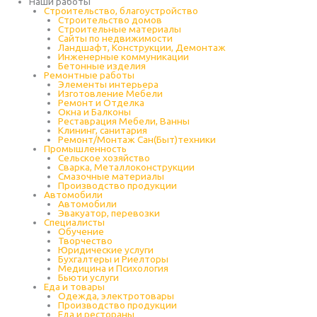
Наши работы
Строительство, благоустройство
Строительство домов
Строительные материалы
Сайты по недвижимости
Ландшафт, Конструкции, Демонтаж
Инженерные коммуникации
Бетонные изделия
Ремонтные работы
Элементы интерьера
Изготовление Мебели
Ремонт и Отделка
Окна и Балконы
Реставрация Мебели, Ванны
Клининг, санитария
Ремонт/Монтаж Сан(Быт)техники
Промышленность
Cельское хозяйство
Сварка, Металлоконструкции
Cмазочные материалы
Производство продукции
Автомобили
Автомобили
Эвакуатор, перевозки
Специалисты
Обучение
Творчество
Юридические услуги
Бухгалтеры и Риелторы
Медицина и Психология
Бьюти услуги
Еда и товары
Одежда, электротовары
Производство продукции
Еда и рестораны