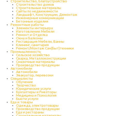
Строительство, благоустройство
Строительство домов
Строительные материалы
Сайты по недвижимости
Ландшафт, Конструкции, Демонтаж
Инженерные коммуникации
Бетонные изделия
Ремонтные работы
Элементы интерьера
Изготовление Мебели
Ремонт и Отделка
Окна и Балконы
Реставрация Мебели, Ванны
Клининг, санитария
Ремонт/Монтаж Сан(Быт)техники
Промышленность
Cельское хозяйство
Сварка, Металлоконструкции
Cмазочные материалы
Производство продукции
Автомобили
Автомобили
Эвакуатор, перевозки
Специалисты
Обучение
Творчество
Юридические услуги
Бухгалтеры и Риелторы
Медицина и Психология
Бьюти услуги
Еда и товары
Одежда, электротовары
Производство продукции
Еда и рестораны
Строительные материалы