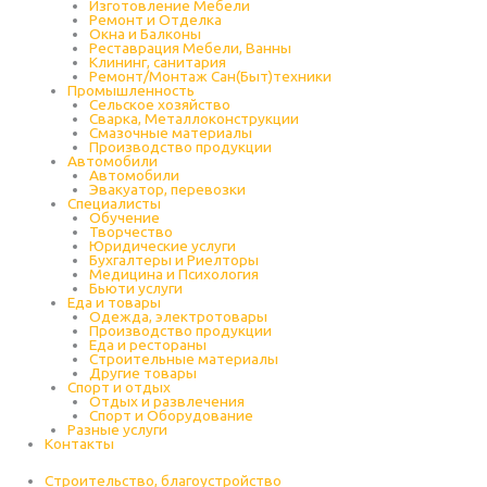
Изготовление Мебели
Ремонт и Отделка
Окна и Балконы
Реставрация Мебели, Ванны
Клининг, санитария
Ремонт/Монтаж Сан(Быт)техники
Промышленность
Cельское хозяйство
Сварка, Металлоконструкции
Cмазочные материалы
Производство продукции
Автомобили
Автомобили
Эвакуатор, перевозки
Специалисты
Обучение
Творчество
Юридические услуги
Бухгалтеры и Риелторы
Медицина и Психология
Бьюти услуги
Еда и товары
Одежда, электротовары
Производство продукции
Еда и рестораны
Строительные материалы
Другие товары
Спорт и отдых
Отдых и развлечения
Спорт и Оборудование
Разные услуги
Контакты
Строительство, благоустройство