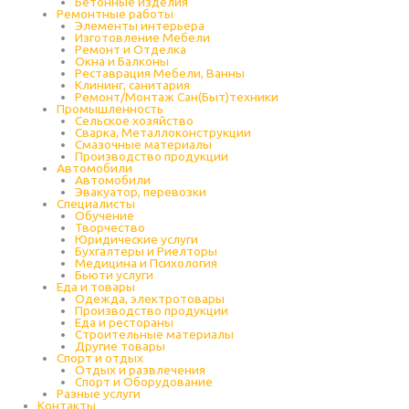
Бетонные изделия
Ремонтные работы
Элементы интерьера
Изготовление Мебели
Ремонт и Отделка
Окна и Балконы
Реставрация Мебели, Ванны
Клининг, санитария
Ремонт/Монтаж Сан(Быт)техники
Промышленность
Cельское хозяйство
Сварка, Металлоконструкции
Cмазочные материалы
Производство продукции
Автомобили
Автомобили
Эвакуатор, перевозки
Специалисты
Обучение
Творчество
Юридические услуги
Бухгалтеры и Риелторы
Медицина и Психология
Бьюти услуги
Еда и товары
Одежда, электротовары
Производство продукции
Еда и рестораны
Строительные материалы
Другие товары
Спорт и отдых
Отдых и развлечения
Спорт и Оборудование
Разные услуги
Контакты