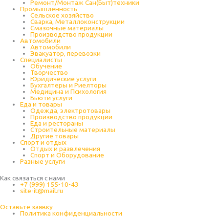
Ремонт/Монтаж Сан(Быт)техники
Промышленность
Cельское хозяйство
Сварка, Металлоконструкции
Cмазочные материалы
Производство продукции
Автомобили
Автомобили
Эвакуатор, перевозки
Специалисты
Обучение
Творчество
Юридические услуги
Бухгалтеры и Риелторы
Медицина и Психология
Бьюти услуги
Еда и товары
Одежда, электротовары
Производство продукции
Еда и рестораны
Строительные материалы
Другие товары
Спорт и отдых
Отдых и развлечения
Спорт и Оборудование
Разные услуги
Как связаться с нами
+7 (999) 155-10-43
site-it@mail.ru
Оставьте заявку
Политика конфиденциальности