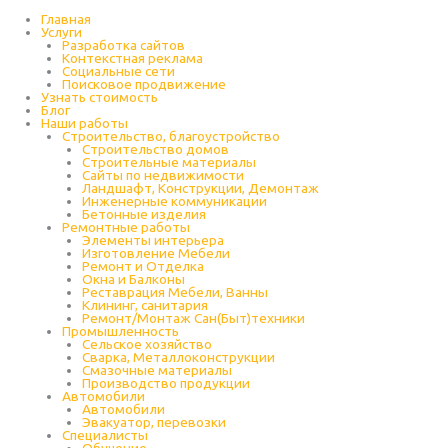
Перейти
к
Главная
содержимому
Услуги
Разработка сайтов
Контекстная реклама
Социальные сети
Поисковое продвижение
Узнать стоимость
Блог
Наши работы
Строительство, благоустройство
Строительство домов
Строительные материалы
Сайты по недвижимости
Ландшафт, Конструкции, Демонтаж
Инженерные коммуникации
Бетонные изделия
Ремонтные работы
Элементы интерьера
Изготовление Мебели
Ремонт и Отделка
Окна и Балконы
Реставрация Мебели, Ванны
Клининг, санитария
Ремонт/Монтаж Сан(Быт)техники
Промышленность
Cельское хозяйство
Сварка, Металлоконструкции
Cмазочные материалы
Производство продукции
Автомобили
Автомобили
Эвакуатор, перевозки
Специалисты