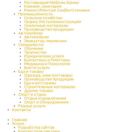
Реставрация Мебели, Ванны
Клининг, санитария
Ремонт/Монтаж Сан(Быт)техники
Промышленность
Cельское хозяйство
Сварка, Металлоконструкции
Cмазочные материалы
Производство продукции
Автомобили
Автомобили
Эвакуатор, перевозки
Специалисты
Обучение
Творчество
Юридические услуги
Бухгалтеры и Риелторы
Медицина и Психология
Бьюти услуги
Еда и товары
Одежда, электротовары
Производство продукции
Еда и рестораны
Строительные материалы
Другие товары
Спорт и отдых
Отдых и развлечения
Спорт и Оборудование
Разные услуги
Контакты
Главная
Услуги
Разработка сайтов
Контекстная реклама