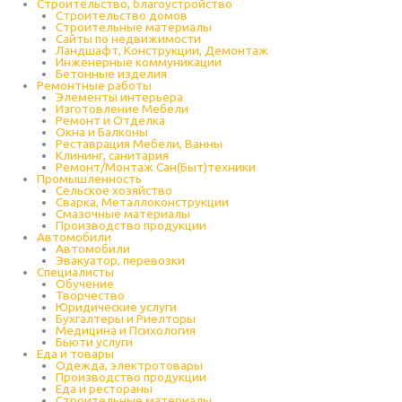
Строительство, благоустройство
Строительство домов
Строительные материалы
Сайты по недвижимости
Ландшафт, Конструкции, Демонтаж
Инженерные коммуникации
Бетонные изделия
Ремонтные работы
Элементы интерьера
Изготовление Мебели
Ремонт и Отделка
Окна и Балконы
Реставрация Мебели, Ванны
Клининг, санитария
Ремонт/Монтаж Сан(Быт)техники
Промышленность
Cельское хозяйство
Сварка, Металлоконструкции
Cмазочные материалы
Производство продукции
Автомобили
Автомобили
Эвакуатор, перевозки
Специалисты
Обучение
Творчество
Юридические услуги
Бухгалтеры и Риелторы
Медицина и Психология
Бьюти услуги
Еда и товары
Одежда, электротовары
Производство продукции
Еда и рестораны
Строительные материалы