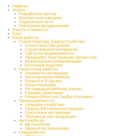
Перейти
к
Главная
содержимому
Услуги
Разработка сайтов
Контекстная реклама
Социальные сети
Поисковое продвижение
Узнать стоимость
Блог
Наши работы
Строительство, благоустройство
Строительство домов
Строительные материалы
Сайты по недвижимости
Ландшафт, Конструкции, Демонтаж
Инженерные коммуникации
Бетонные изделия
Ремонтные работы
Элементы интерьера
Изготовление Мебели
Ремонт и Отделка
Окна и Балконы
Реставрация Мебели, Ванны
Клининг, санитария
Ремонт/Монтаж Сан(Быт)техники
Промышленность
Cельское хозяйство
Сварка, Металлоконструкции
Cмазочные материалы
Производство продукции
Автомобили
Автомобили
Эвакуатор, перевозки
Специалисты