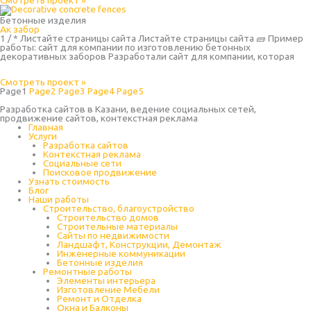
Смотреть проект »
Бетонные изделия
Ак забор
1 / * Листайте страницы сайта Листайте страницы сайта 🧱 Пример
работы: сайт для компании по изготовлению бетонных
декоративных заборов Разработали сайт для компании, которая
Смотреть проект »
Page
1
Page
2
Page
3
Page
4
Page
5
Разработка сайтов в Казани, ведение социальных сетей,
продвижение сайтов, контекстная реклама
Главная
Услуги
Разработка сайтов
Контекстная реклама
Социальные сети
Поисковое продвижение
Узнать стоимость
Блог
Наши работы
Строительство, благоустройство
Строительство домов
Строительные материалы
Сайты по недвижимости
Ландшафт, Конструкции, Демонтаж
Инженерные коммуникации
Бетонные изделия
Ремонтные работы
Элементы интерьера
Изготовление Мебели
Ремонт и Отделка
Окна и Балконы