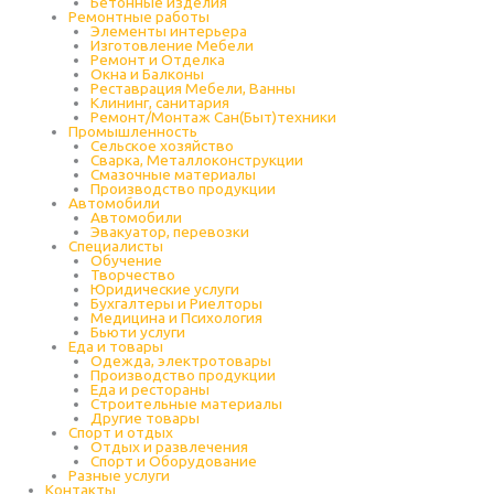
Бетонные изделия
Ремонтные работы
Элементы интерьера
Изготовление Мебели
Ремонт и Отделка
Окна и Балконы
Реставрация Мебели, Ванны
Клининг, санитария
Ремонт/Монтаж Сан(Быт)техники
Промышленность
Cельское хозяйство
Сварка, Металлоконструкции
Cмазочные материалы
Производство продукции
Автомобили
Автомобили
Эвакуатор, перевозки
Специалисты
Обучение
Творчество
Юридические услуги
Бухгалтеры и Риелторы
Медицина и Психология
Бьюти услуги
Еда и товары
Одежда, электротовары
Производство продукции
Еда и рестораны
Строительные материалы
Другие товары
Спорт и отдых
Отдых и развлечения
Спорт и Оборудование
Разные услуги
Контакты