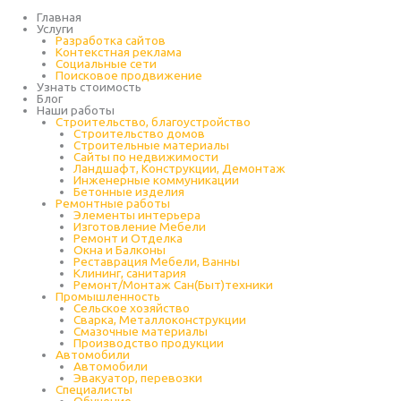
Перейти
к
Главная
содержимому
Услуги
Разработка сайтов
Контекстная реклама
Социальные сети
Поисковое продвижение
Узнать стоимость
Блог
Наши работы
Строительство, благоустройство
Строительство домов
Строительные материалы
Сайты по недвижимости
Ландшафт, Конструкции, Демонтаж
Инженерные коммуникации
Бетонные изделия
Ремонтные работы
Элементы интерьера
Изготовление Мебели
Ремонт и Отделка
Окна и Балконы
Реставрация Мебели, Ванны
Клининг, санитария
Ремонт/Монтаж Сан(Быт)техники
Промышленность
Cельское хозяйство
Сварка, Металлоконструкции
Cмазочные материалы
Производство продукции
Автомобили
Автомобили
Эвакуатор, перевозки
Специалисты