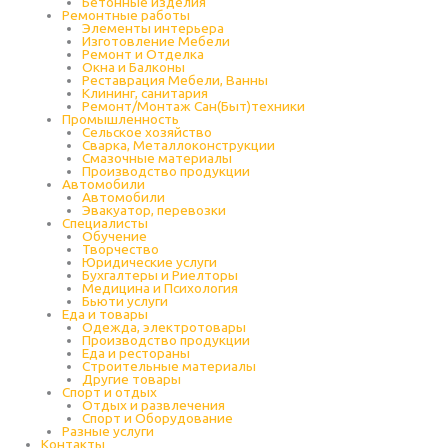
Бетонные изделия
Ремонтные работы
Элементы интерьера
Изготовление Мебели
Ремонт и Отделка
Окна и Балконы
Реставрация Мебели, Ванны
Клининг, санитария
Ремонт/Монтаж Сан(Быт)техники
Промышленность
Cельское хозяйство
Сварка, Металлоконструкции
Cмазочные материалы
Производство продукции
Автомобили
Автомобили
Эвакуатор, перевозки
Специалисты
Обучение
Творчество
Юридические услуги
Бухгалтеры и Риелторы
Медицина и Психология
Бьюти услуги
Еда и товары
Одежда, электротовары
Производство продукции
Еда и рестораны
Строительные материалы
Другие товары
Спорт и отдых
Отдых и развлечения
Спорт и Оборудование
Разные услуги
Контакты