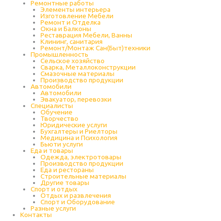
Ремонтные работы
Элементы интерьера
Изготовление Мебели
Ремонт и Отделка
Окна и Балконы
Реставрация Мебели, Ванны
Клининг, санитария
Ремонт/Монтаж Сан(Быт)техники
Промышленность
Cельское хозяйство
Сварка, Металлоконструкции
Cмазочные материалы
Производство продукции
Автомобили
Автомобили
Эвакуатор, перевозки
Специалисты
Обучение
Творчество
Юридические услуги
Бухгалтеры и Риелторы
Медицина и Психология
Бьюти услуги
Еда и товары
Одежда, электротовары
Производство продукции
Еда и рестораны
Строительные материалы
Другие товары
Спорт и отдых
Отдых и развлечения
Спорт и Оборудование
Разные услуги
Контакты