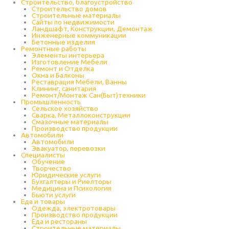
Строительство, благоустройство
Строительство домов
Строительные материалы
Сайты по недвижимости
Ландшафт, Конструкции, Демонтаж
Инженерные коммуникации
Бетонные изделия
Ремонтные работы
Элементы интерьера
Изготовление Мебели
Ремонт и Отделка
Окна и Балконы
Реставрация Мебели, Ванны
Клининг, санитария
Ремонт/Монтаж Сан(Быт)техники
Промышленность
Cельское хозяйство
Сварка, Металлоконструкции
Cмазочные материалы
Производство продукции
Автомобили
Автомобили
Эвакуатор, перевозки
Специалисты
Обучение
Творчество
Юридические услуги
Бухгалтеры и Риелторы
Медицина и Психология
Бьюти услуги
Еда и товары
Одежда, электротовары
Производство продукции
Еда и рестораны
Строительные материалы