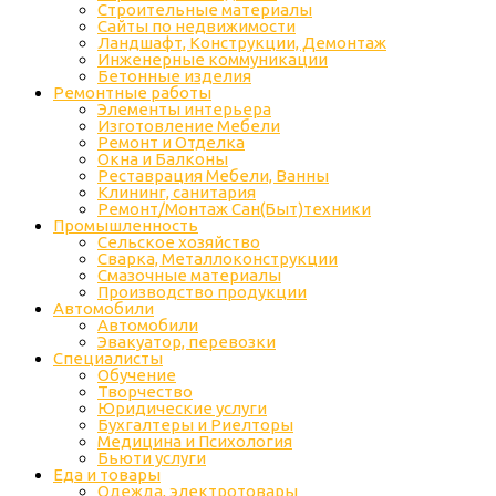
Строительные материалы
Сайты по недвижимости
Ландшафт, Конструкции, Демонтаж
Инженерные коммуникации
Бетонные изделия
Ремонтные работы
Элементы интерьера
Изготовление Мебели
Ремонт и Отделка
Окна и Балконы
Реставрация Мебели, Ванны
Клининг, санитария
Ремонт/Монтаж Сан(Быт)техники
Промышленность
Cельское хозяйство
Сварка, Металлоконструкции
Cмазочные материалы
Производство продукции
Автомобили
Автомобили
Эвакуатор, перевозки
Специалисты
Обучение
Творчество
Юридические услуги
Бухгалтеры и Риелторы
Медицина и Психология
Бьюти услуги
Еда и товары
Одежда, электротовары