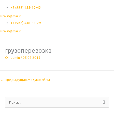
+7 (999) 155-10-43
site-it@mail.ru
+7 (962) 548-28-29
site-it@mail.ru
грузоперевозка
От
admin
/
05.02.2019
←
Предыдущая Медиафайлы
П
о