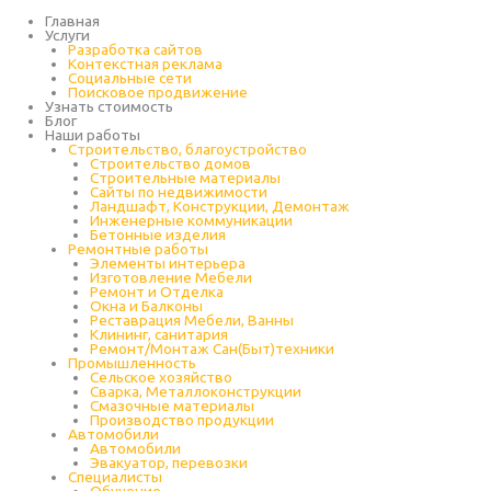
Перейти
к
Главная
содержимому
Услуги
Разработка сайтов
Контекстная реклама
Социальные сети
Поисковое продвижение
Узнать стоимость
Блог
Наши работы
Строительство, благоустройство
Строительство домов
Строительные материалы
Сайты по недвижимости
Ландшафт, Конструкции, Демонтаж
Инженерные коммуникации
Бетонные изделия
Ремонтные работы
Элементы интерьера
Изготовление Мебели
Ремонт и Отделка
Окна и Балконы
Реставрация Мебели, Ванны
Клининг, санитария
Ремонт/Монтаж Сан(Быт)техники
Промышленность
Cельское хозяйство
Сварка, Металлоконструкции
Cмазочные материалы
Производство продукции
Автомобили
Автомобили
Эвакуатор, перевозки
Специалисты