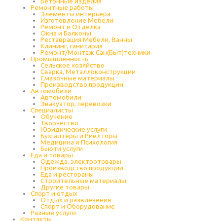
Бетонные изделия
Ремонтные работы
Элементы интерьера
Изготовление Мебели
Ремонт и Отделка
Окна и Балконы
Реставрация Мебели, Ванны
Клининг, санитария
Ремонт/Монтаж Сан(Быт)техники
Промышленность
Cельское хозяйство
Сварка, Металлоконструкции
Cмазочные материалы
Производство продукции
Автомобили
Автомобили
Эвакуатор, перевозки
Специалисты
Обучение
Творчество
Юридические услуги
Бухгалтеры и Риелторы
Медицина и Психология
Бьюти услуги
Еда и товары
Одежда, электротовары
Производство продукции
Еда и рестораны
Строительные материалы
Другие товары
Спорт и отдых
Отдых и развлечения
Спорт и Оборудование
Разные услуги
Контакты