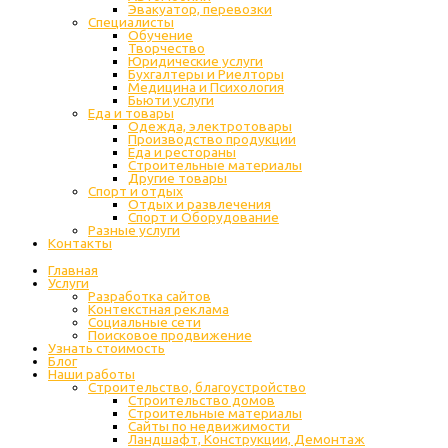
Эвакуатор, перевозки
Специалисты
Обучение
Творчество
Юридические услуги
Бухгалтеры и Риелторы
Медицина и Психология
Бьюти услуги
Еда и товары
Одежда, электротовары
Производство продукции
Еда и рестораны
Строительные материалы
Другие товары
Спорт и отдых
Отдых и развлечения
Спорт и Оборудование
Разные услуги
Контакты
Главная
Услуги
Разработка сайтов
Контекстная реклама
Социальные сети
Поисковое продвижение
Узнать стоимость
Блог
Наши работы
Строительство, благоустройство
Строительство домов
Строительные материалы
Сайты по недвижимости
Ландшафт, Конструкции, Демонтаж