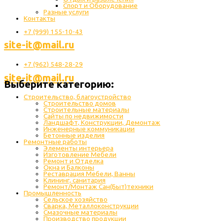
Спорт и Оборудование
Разные услуги
Контакты
+7 (999) 155-10-43
site-it@mail.ru
+7 (962) 548-28-29
site-it@mail.ru
Выберите категорию:
Строительство, благоустройство
Строительство домов
Строительные материалы
Сайты по недвижимости
Ландшафт, Конструкции, Демонтаж
Инженерные коммуникации
Бетонные изделия
Ремонтные работы
Элементы интерьера
Изготовление Мебели
Ремонт и Отделка
Окна и Балконы
Реставрация Мебели, Ванны
Клининг, санитария
Ремонт/Монтаж Сан(Быт)техники
Промышленность
Cельское хозяйство
Сварка, Металлоконструкции
Cмазочные материалы
Производство продукции