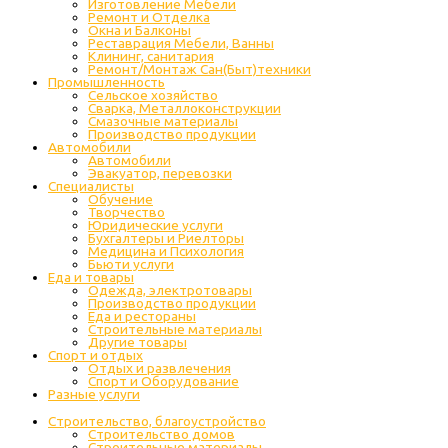
Изготовление Мебели
Ремонт и Отделка
Окна и Балконы
Реставрация Мебели, Ванны
Клининг, санитария
Ремонт/Монтаж Сан(Быт)техники
Промышленность
Cельское хозяйство
Сварка, Металлоконструкции
Cмазочные материалы
Производство продукции
Автомобили
Автомобили
Эвакуатор, перевозки
Специалисты
Обучение
Творчество
Юридические услуги
Бухгалтеры и Риелторы
Медицина и Психология
Бьюти услуги
Еда и товары
Одежда, электротовары
Производство продукции
Еда и рестораны
Строительные материалы
Другие товары
Спорт и отдых
Отдых и развлечения
Спорт и Оборудование
Разные услуги
Строительство, благоустройство
Строительство домов
Строительные материалы