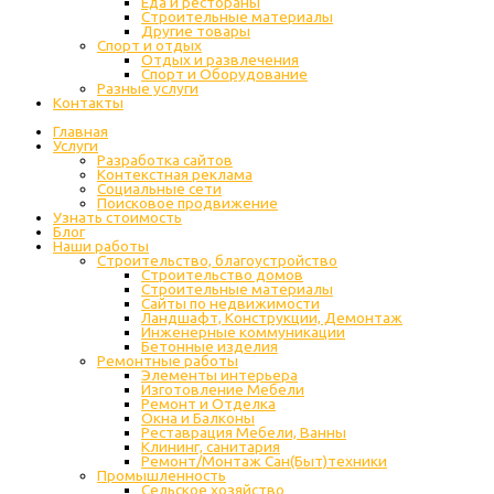
Еда и рестораны
Строительные материалы
Другие товары
Спорт и отдых
Отдых и развлечения
Спорт и Оборудование
Разные услуги
Контакты
Главная
Услуги
Разработка сайтов
Контекстная реклама
Социальные сети
Поисковое продвижение
Узнать стоимость
Блог
Наши работы
Строительство, благоустройство
Строительство домов
Строительные материалы
Сайты по недвижимости
Ландшафт, Конструкции, Демонтаж
Инженерные коммуникации
Бетонные изделия
Ремонтные работы
Элементы интерьера
Изготовление Мебели
Ремонт и Отделка
Окна и Балконы
Реставрация Мебели, Ванны
Клининг, санитария
Ремонт/Монтаж Сан(Быт)техники
Промышленность
Cельское хозяйство