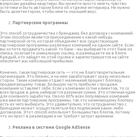
вопросам дизайна квартиры. Вы можете просто иметь чувство
эстетики и быть автором блога об отделке интерьера. Не нужно
быть архитектором, чтобы иметь хороший вкус.
Партнерские программы
Это способ сотрудничества с брендами, без договора с компанией.
Этим способом является присоединение к какой-нибудь
партнерской сети, которая объединяет все существующие
партнерские программы различных компаний на одном сайте. Если
вы хотите продвигать какой-то банк – вы выбираете этот банк из
списка, получаете уникальную ссылку, и размещаете ее в блоге.
Каждый, кто зайдет по этой ссылке и зарегистрируется на сайте
обеспечит вас небольшой прибылью.
Конечно, такая партнерская сеть — это не благотворительная
организация. Это бизнес, и на нем зарабатывает сразу несколько
сторон. Такие компании отдают маленький процент блогеру,
продвигающему товар. Большую часть прибыли с продажи
компания оставляет себе. Если у компании сотни клиентов, то со
всех продаж в день набирается разумная сумма. Это отличная идея
для основного заработка. Около 80% всех популярных компаний
уже ввели партнерские программы, так что начинающему блогеру
есть из чего выбирать. Это удивительно, что сотрудничество с
брендами может осуществляться без подписания каких-либо
договоров. Этот способ использует большинство блогов, потому
что он прост в реализации и не требует затрат времени.
Реклама в системе Google AdSense