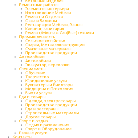
Бетонные изделия
Ремонтные работы
Элементы интерьера
Изготовление Мебели
Ремонт и Отделка
Окна и Балконы
Реставрация Мебели, Ванны
Клининг, санитария
Ремонт/Монтаж Сан(Быт)техники
Промышленность
Cельское хозяйство
Сварка, Металлоконструкции
Cмазочные материалы
Производство продукции
Автомобили
Автомобили
Эвакуатор, перевозки
Специалисты
Обучение
Творчество
Юридические услуги
Бухгалтеры и Риелторы
Медицина и Психология
Бьюти услуги
Еда и товары
Одежда, электротовары
Производство продукции
Еда и рестораны
Строительные материалы
Другие товары
Спорт и отдых
Отдых и развлечения
Спорт и Оборудование
Разные услуги
Контакты