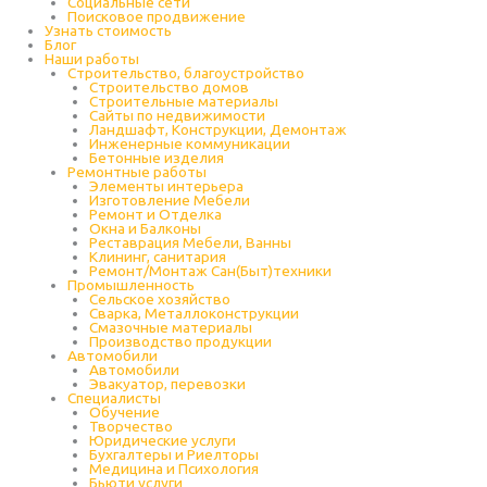
Социальные сети
Поисковое продвижение
Узнать стоимость
Блог
Наши работы
Строительство, благоустройство
Строительство домов
Строительные материалы
Сайты по недвижимости
Ландшафт, Конструкции, Демонтаж
Инженерные коммуникации
Бетонные изделия
Ремонтные работы
Элементы интерьера
Изготовление Мебели
Ремонт и Отделка
Окна и Балконы
Реставрация Мебели, Ванны
Клининг, санитария
Ремонт/Монтаж Сан(Быт)техники
Промышленность
Cельское хозяйство
Сварка, Металлоконструкции
Cмазочные материалы
Производство продукции
Автомобили
Автомобили
Эвакуатор, перевозки
Специалисты
Обучение
Творчество
Юридические услуги
Бухгалтеры и Риелторы
Медицина и Психология
Бьюти услуги