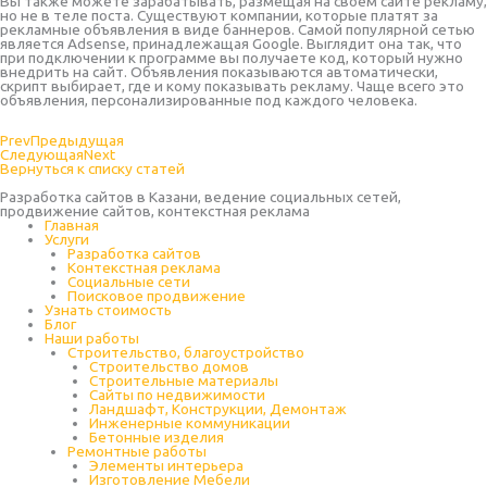
Вы также можете зарабатывать, размещая на своем сайте рекламу,
но не в теле поста. Существуют компании, которые платят за
рекламные объявления в виде баннеров. Самой популярной сетью
является Adsense, принадлежащая Google. Выглядит она так, что
при подключении к программе вы получаете код, который нужно
внедрить на сайт. Объявления показываются автоматически,
скрипт выбирает, где и кому показывать рекламу. Чаще всего это
объявления, персонализированные под каждого человека.
Prev
Предыдущая
Следующая
Next
Вернуться к списку статей
Разработка сайтов в Казани, ведение социальных сетей,
продвижение сайтов, контекстная реклама
Главная
Услуги
Разработка сайтов
Контекстная реклама
Социальные сети
Поисковое продвижение
Узнать стоимость
Блог
Наши работы
Строительство, благоустройство
Строительство домов
Строительные материалы
Сайты по недвижимости
Ландшафт, Конструкции, Демонтаж
Инженерные коммуникации
Бетонные изделия
Ремонтные работы
Элементы интерьера
Изготовление Мебели