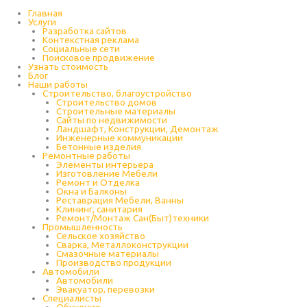
Перейти
к
Главная
содержимому
Услуги
Разработка сайтов
Контекстная реклама
Социальные сети
Поисковое продвижение
Узнать стоимость
Блог
Наши работы
Строительство, благоустройство
Строительство домов
Строительные материалы
Сайты по недвижимости
Ландшафт, Конструкции, Демонтаж
Инженерные коммуникации
Бетонные изделия
Ремонтные работы
Элементы интерьера
Изготовление Мебели
Ремонт и Отделка
Окна и Балконы
Реставрация Мебели, Ванны
Клининг, санитария
Ремонт/Монтаж Сан(Быт)техники
Промышленность
Cельское хозяйство
Сварка, Металлоконструкции
Cмазочные материалы
Производство продукции
Автомобили
Автомобили
Эвакуатор, перевозки
Специалисты