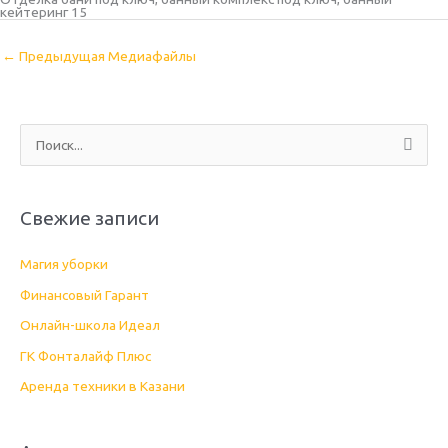
кейтеринг 15
←
Предыдущая Медиафайлы
П
о
и
Свежие записи
с
к
Магия уборки
:
Финансовый Гарант
Онлайн-школа Идеал
ГК Фонталайф Плюс
Аренда техники в Казани