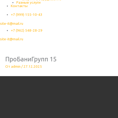
Разные услуги
Контакты
+7 (999) 155-10-43
site-it@mail.ru
+7 (962) 548-28-29
site-it@mail.ru
ПроБаниГрупп 15
От
admin
/
27.12.2025