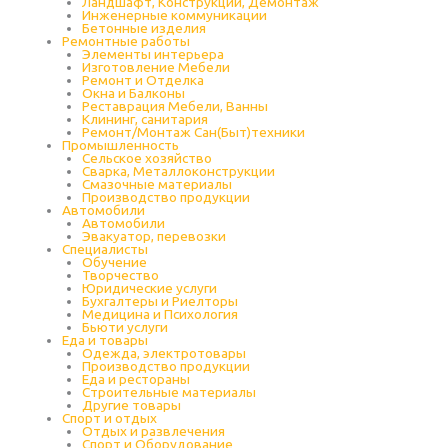
Ландшафт, Конструкции, Демонтаж
Инженерные коммуникации
Бетонные изделия
Ремонтные работы
Элементы интерьера
Изготовление Мебели
Ремонт и Отделка
Окна и Балконы
Реставрация Мебели, Ванны
Клининг, санитария
Ремонт/Монтаж Сан(Быт)техники
Промышленность
Cельское хозяйство
Сварка, Металлоконструкции
Cмазочные материалы
Производство продукции
Автомобили
Автомобили
Эвакуатор, перевозки
Специалисты
Обучение
Творчество
Юридические услуги
Бухгалтеры и Риелторы
Медицина и Психология
Бьюти услуги
Еда и товары
Одежда, электротовары
Производство продукции
Еда и рестораны
Строительные материалы
Другие товары
Спорт и отдых
Отдых и развлечения
Спорт и Оборудование