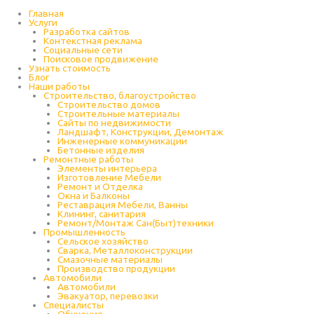
Перейти
к
Главная
содержимому
Услуги
Разработка сайтов
Контекстная реклама
Социальные сети
Поисковое продвижение
Узнать стоимость
Блог
Наши работы
Строительство, благоустройство
Строительство домов
Строительные материалы
Сайты по недвижимости
Ландшафт, Конструкции, Демонтаж
Инженерные коммуникации
Бетонные изделия
Ремонтные работы
Элементы интерьера
Изготовление Мебели
Ремонт и Отделка
Окна и Балконы
Реставрация Мебели, Ванны
Клининг, санитария
Ремонт/Монтаж Сан(Быт)техники
Промышленность
Cельское хозяйство
Сварка, Металлоконструкции
Cмазочные материалы
Производство продукции
Автомобили
Автомобили
Эвакуатор, перевозки
Специалисты