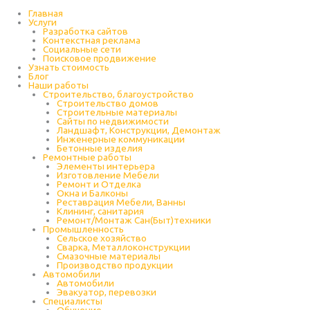
Перейти
к
Главная
содержимому
Услуги
Разработка сайтов
Контекстная реклама
Социальные сети
Поисковое продвижение
Узнать стоимость
Блог
Наши работы
Строительство, благоустройство
Строительство домов
Строительные материалы
Сайты по недвижимости
Ландшафт, Конструкции, Демонтаж
Инженерные коммуникации
Бетонные изделия
Ремонтные работы
Элементы интерьера
Изготовление Мебели
Ремонт и Отделка
Окна и Балконы
Реставрация Мебели, Ванны
Клининг, санитария
Ремонт/Монтаж Сан(Быт)техники
Промышленность
Cельское хозяйство
Сварка, Металлоконструкции
Cмазочные материалы
Производство продукции
Автомобили
Автомобили
Эвакуатор, перевозки
Специалисты