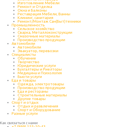
Изготовление Мебели
Ремонт и Отделка
Окна и Балконы
Реставрация Мебели, Ванны
Клининг, санитария
Ремонт/Монтаж Сан(Быт)техники
Промышленность
Cельское хозяйство
Сварка, Металлоконструкции
Cмазочные материалы
Производство продукции
Автомобили
Автомобили
Эвакуатор, перевозки
Специалисты
Обучение
Творчество
Юридические услуги
Бухгалтеры и Риелторы
Медицина и Психология
Бьюти услуги
Еда и товары
Одежда, электротовары
Производство продукции
Еда и рестораны
Строительные материалы
Другие товары
Спорт и отдых
Отдых и развлечения
Спорт и Оборудование
Разные услуги
Как связаться с нами
+7 (999) 155-10-43