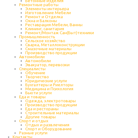
Бетонные изделия
Ремонтные работы
Элементы интерьера
Изготовление Мебели
Ремонт и Отделка
Окна и Балконы
Реставрация Мебели, Ванны
Клининг, санитария
Ремонт/Монтаж Сан(Быт)техники
Промышленность
Cельское хозяйство
Сварка, Металлоконструкции
Cмазочные материалы
Производство продукции
Автомобили
Автомобили
Эвакуатор, перевозки
Специалисты
Обучение
Творчество
Юридические услуги
Бухгалтеры и Риелторы
Медицина и Психология
Бьюти услуги
Еда и товары
Одежда, электротовары
Производство продукции
Еда и рестораны
Строительные материалы
Другие товары
Спорт и отдых
Отдых и развлечения
Спорт и Оборудование
Разные услуги
Контакты