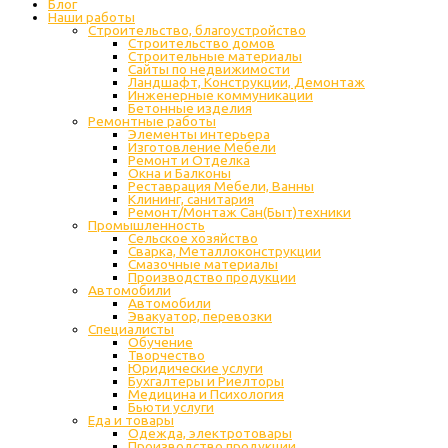
Блог
Наши работы
Строительство, благоустройство
Строительство домов
Строительные материалы
Сайты по недвижимости
Ландшафт, Конструкции, Демонтаж
Инженерные коммуникации
Бетонные изделия
Ремонтные работы
Элементы интерьера
Изготовление Мебели
Ремонт и Отделка
Окна и Балконы
Реставрация Мебели, Ванны
Клининг, санитария
Ремонт/Монтаж Сан(Быт)техники
Промышленность
Cельское хозяйство
Сварка, Металлоконструкции
Cмазочные материалы
Производство продукции
Автомобили
Автомобили
Эвакуатор, перевозки
Специалисты
Обучение
Творчество
Юридические услуги
Бухгалтеры и Риелторы
Медицина и Психология
Бьюти услуги
Еда и товары
Одежда, электротовары
Производство продукции