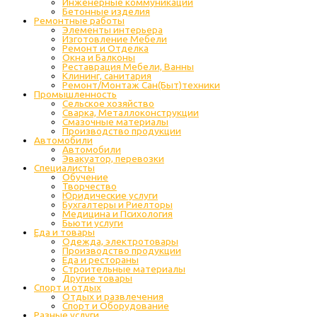
Инженерные коммуникации
Бетонные изделия
Ремонтные работы
Элементы интерьера
Изготовление Мебели
Ремонт и Отделка
Окна и Балконы
Реставрация Мебели, Ванны
Клининг, санитария
Ремонт/Монтаж Сан(Быт)техники
Промышленность
Cельское хозяйство
Сварка, Металлоконструкции
Cмазочные материалы
Производство продукции
Автомобили
Автомобили
Эвакуатор, перевозки
Специалисты
Обучение
Творчество
Юридические услуги
Бухгалтеры и Риелторы
Медицина и Психология
Бьюти услуги
Еда и товары
Одежда, электротовары
Производство продукции
Еда и рестораны
Строительные материалы
Другие товары
Спорт и отдых
Отдых и развлечения
Спорт и Оборудование
Разные услуги