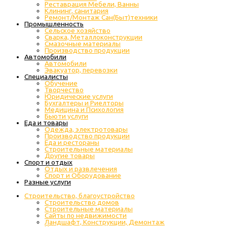
Реставрация Мебели, Ванны
Клининг, санитария
Ремонт/Монтаж Сан(Быт)техники
Промышленность
Cельское хозяйство
Сварка, Металлоконструкции
Cмазочные материалы
Производство продукции
Автомобили
Автомобили
Эвакуатор, перевозки
Специалисты
Обучение
Творчество
Юридические услуги
Бухгалтеры и Риелторы
Медицина и Психология
Бьюти услуги
Еда и товары
Одежда, электротовары
Производство продукции
Еда и рестораны
Строительные материалы
Другие товары
Спорт и отдых
Отдых и развлечения
Спорт и Оборудование
Разные услуги
Строительство, благоустройство
Строительство домов
Строительные материалы
Сайты по недвижимости
Ландшафт, Конструкции, Демонтаж