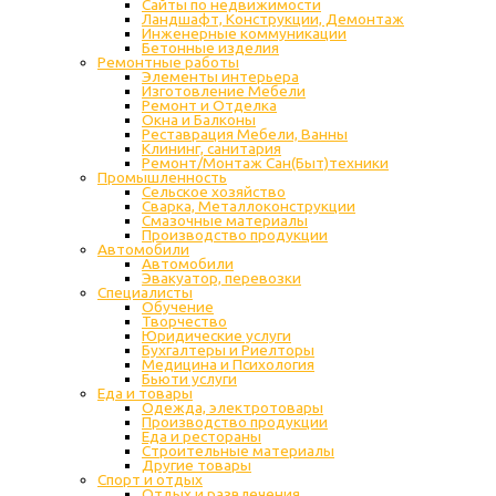
Сайты по недвижимости
Ландшафт, Конструкции, Демонтаж
Инженерные коммуникации
Бетонные изделия
Ремонтные работы
Элементы интерьера
Изготовление Мебели
Ремонт и Отделка
Окна и Балконы
Реставрация Мебели, Ванны
Клининг, санитария
Ремонт/Монтаж Сан(Быт)техники
Промышленность
Cельское хозяйство
Сварка, Металлоконструкции
Cмазочные материалы
Производство продукции
Автомобили
Автомобили
Эвакуатор, перевозки
Специалисты
Обучение
Творчество
Юридические услуги
Бухгалтеры и Риелторы
Медицина и Психология
Бьюти услуги
Еда и товары
Одежда, электротовары
Производство продукции
Еда и рестораны
Строительные материалы
Другие товары
Спорт и отдых
Отдых и развлечения