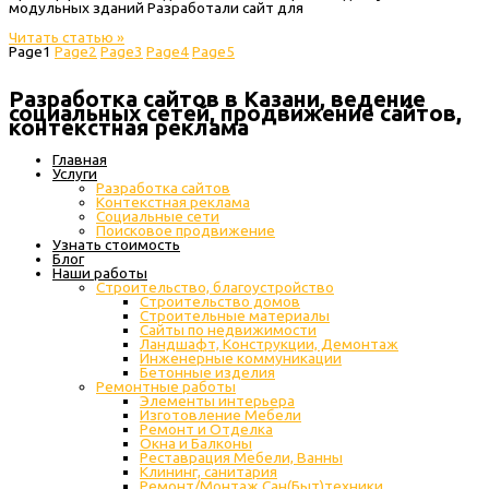
модульных зданий Разработали сайт для
Читать статью »
Page
1
Page
2
Page
3
Page
4
Page
5
Разработка сайтов в Казани, ведение
социальных сетей, продвижение сайтов,
контекстная реклама
Главная
Услуги
Разработка сайтов
Контекстная реклама
Социальные сети
Поисковое продвижение
Узнать стоимость
Блог
Наши работы
Строительство, благоустройство
Строительство домов
Строительные материалы
Сайты по недвижимости
Ландшафт, Конструкции, Демонтаж
Инженерные коммуникации
Бетонные изделия
Ремонтные работы
Элементы интерьера
Изготовление Мебели
Ремонт и Отделка
Окна и Балконы
Реставрация Мебели, Ванны
Клининг, санитария
Ремонт/Монтаж Сан(Быт)техники