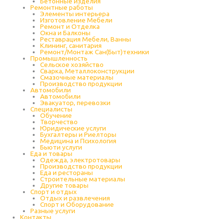
Бетонные изделия
Ремонтные работы
Элементы интерьера
Изготовление Мебели
Ремонт и Отделка
Окна и Балконы
Реставрация Мебели, Ванны
Клининг, санитария
Ремонт/Монтаж Сан(Быт)техники
Промышленность
Cельское хозяйство
Сварка, Металлоконструкции
Cмазочные материалы
Производство продукции
Автомобили
Автомобили
Эвакуатор, перевозки
Специалисты
Обучение
Творчество
Юридические услуги
Бухгалтеры и Риелторы
Медицина и Психология
Бьюти услуги
Еда и товары
Одежда, электротовары
Производство продукции
Еда и рестораны
Строительные материалы
Другие товары
Спорт и отдых
Отдых и развлечения
Спорт и Оборудование
Разные услуги
Контакты