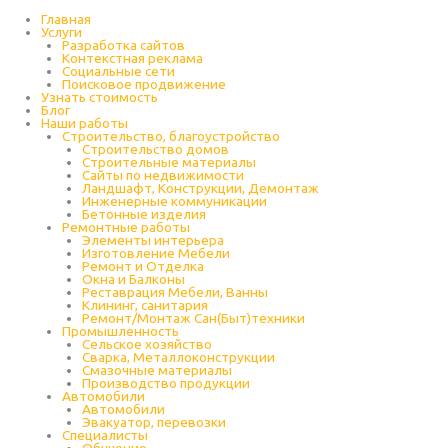
Перейти
к
Главная
содержимому
Услуги
Разработка сайтов
Контекстная реклама
Социальные сети
Поисковое продвижение
Узнать стоимость
Блог
Наши работы
Строительство, благоустройство
Строительство домов
Строительные материалы
Сайты по недвижимости
Ландшафт, Конструкции, Демонтаж
Инженерные коммуникации
Бетонные изделия
Ремонтные работы
Элементы интерьера
Изготовление Мебели
Ремонт и Отделка
Окна и Балконы
Реставрация Мебели, Ванны
Клининг, санитария
Ремонт/Монтаж Сан(Быт)техники
Промышленность
Cельское хозяйство
Сварка, Металлоконструкции
Cмазочные материалы
Производство продукции
Автомобили
Автомобили
Эвакуатор, перевозки
Специалисты