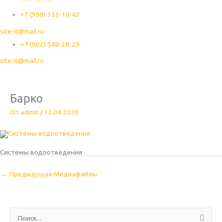
+7 (999) 155-10-43
site-it@mail.ru
+7 (962) 548-28-29
site-it@mail.ru
Барко
От
admin
/
12.04.2020
Системы водоотведения
←
Предыдущая Медиафайлы
П