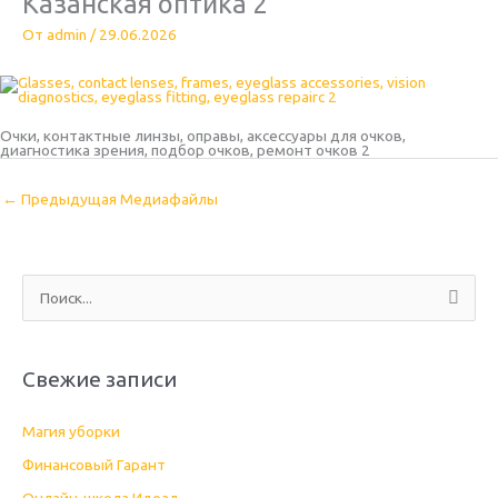
Казанская оптика 2
От
admin
/
29.06.2026
Очки, контактные линзы, оправы, аксессуары для очков,
диагностика зрения, подбор очков, ремонт очков 2
←
Предыдущая Медиафайлы
П
о
и
Свежие записи
с
к
Магия уборки
:
Финансовый Гарант