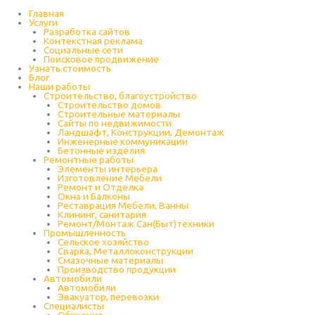
Перейти
к
Главная
содержимому
Услуги
Разработка сайтов
Контекстная реклама
Социальные сети
Поисковое продвижение
Узнать стоимость
Блог
Наши работы
Строительство, благоустройство
Строительство домов
Строительные материалы
Сайты по недвижимости
Ландшафт, Конструкции, Демонтаж
Инженерные коммуникации
Бетонные изделия
Ремонтные работы
Элементы интерьера
Изготовление Мебели
Ремонт и Отделка
Окна и Балконы
Реставрация Мебели, Ванны
Клининг, санитария
Ремонт/Монтаж Сан(Быт)техники
Промышленность
Cельское хозяйство
Сварка, Металлоконструкции
Cмазочные материалы
Производство продукции
Автомобили
Автомобили
Эвакуатор, перевозки
Специалисты