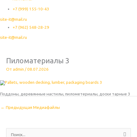
+7 (999) 155-10-43
site-it@mail.ru
+7 (962) 548-28-29
site-it@mail.ru
Пиломатериалы 3
От
admin
/
08.07.2026
Поддоны, деревянные настилы, пилометериалы, доски тарные 3
←
Предыдущая Медиафайлы
П