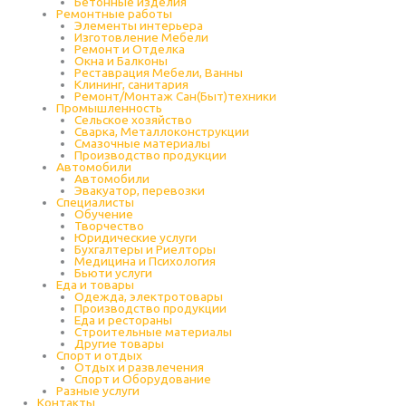
Бетонные изделия
Ремонтные работы
Элементы интерьера
Изготовление Мебели
Ремонт и Отделка
Окна и Балконы
Реставрация Мебели, Ванны
Клининг, санитария
Ремонт/Монтаж Сан(Быт)техники
Промышленность
Cельское хозяйство
Сварка, Металлоконструкции
Cмазочные материалы
Производство продукции
Автомобили
Автомобили
Эвакуатор, перевозки
Специалисты
Обучение
Творчество
Юридические услуги
Бухгалтеры и Риелторы
Медицина и Психология
Бьюти услуги
Еда и товары
Одежда, электротовары
Производство продукции
Еда и рестораны
Строительные материалы
Другие товары
Спорт и отдых
Отдых и развлечения
Спорт и Оборудование
Разные услуги
Контакты